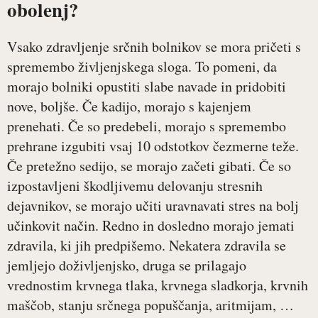
obolenj?
Vsako zdravljenje srčnih bolnikov se mora pričeti s
spremembo življenjskega sloga. To pomeni, da
morajo bolniki opustiti slabe navade in pridobiti
nove, boljše. Če kadijo, morajo s kajenjem
prenehati. Če so predebeli, morajo s spremembo
prehrane izgubiti vsaj 10 odstotkov čezmerne teže.
Če pretežno sedijo, se morajo začeti gibati. Če so
izpostavljeni škodljivemu delovanju stresnih
dejavnikov, se morajo učiti uravnavati stres na bolj
učinkovit način. Redno in dosledno morajo jemati
zdravila, ki jih predpišemo. Nekatera zdravila se
jemljejo doživljenjsko, druga se prilagajo
vrednostim krvnega tlaka, krvnega sladkorja, krvnih
maščob, stanju srčnega popuščanja, aritmijam, …