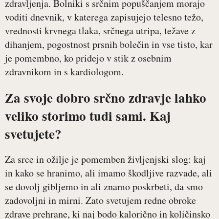
zdravljenja. Bolniki s srčnim popuščanjem morajo
voditi dnevnik, v katerega zapisujejo telesno težo,
vrednosti krvnega tlaka, srčnega utripa, težave z
dihanjem, pogostnost prsnih bolečin in vse tisto, kar
je pomembno, ko pridejo v stik z osebnim
zdravnikom in s kardiologom.
Za svoje dobro srčno zdravje lahko
veliko storimo tudi sami. Kaj
svetujete?
Za srce in ožilje je pomemben življenjski slog: kaj
in kako se hranimo, ali imamo škodljive razvade, ali
se dovolj gibljemo in ali znamo poskrbeti, da smo
zadovoljni in mirni. Zato svetujem redne obroke
zdrave prehrane, ki naj bodo kalorično in količinsko