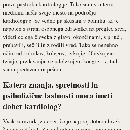
prava pastorka kardiologije. Tako sem v interni
medicini našla svoje mesto na področju
kardiologije. Še vedno pa skušam v bolniku, ki je
napoten s strani osebnega zdravnika na pregled srca,
videti celega človeka z glavo, okončinami, s pljuči,
prebavili, sečili in z rodili vred. Tako se nenehno
učim od bolnikov, kolegov, iz knjig. Obiskujem
tečaje, predavanja, se udeležujem kongresov, tudi
sama predavam in pišem.
Katera znanja, spretnosti in
psihofizične lastnosti mora imeti
dober kardiolog?
Vsak zdravnik je dober, če je najprej dober človek,
če ima rad ljudi, če ga ljudje v resnici zanimajo in