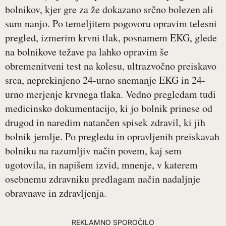
bolnikov, kjer gre za že dokazano srčno bolezen ali
sum nanjo. Po temeljitem pogovoru opravim telesni
pregled, izmerim krvni tlak, posnamem EKG, glede
na bolnikove težave pa lahko opravim še
obremenitveni test na kolesu, ultrazvočno preiskavo
srca, neprekinjeno 24-urno snemanje EKG in 24-
urno merjenje krvnega tlaka. Vedno pregledam tudi
medicinsko dokumentacijo, ki jo bolnik prinese od
drugod in naredim natančen spisek zdravil, ki jih
bolnik jemlje. Po pregledu in opravljenih preiskavah
bolniku na razumljiv način povem, kaj sem
ugotovila, in napišem izvid, mnenje, v katerem
osebnemu zdravniku predlagam način nadaljnje
obravnave in zdravljenja.
REKLAMNO SPOROČILO