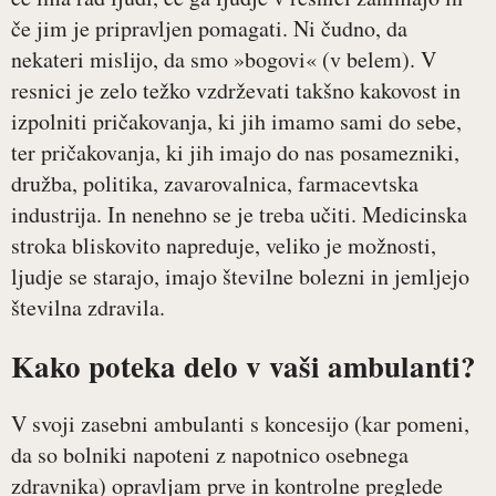
če jim je pripravljen pomagati. Ni čudno, da
nekateri mislijo, da smo »bogovi« (v belem). V
resnici je zelo težko vzdrževati takšno kakovost in
izpolniti pričakovanja, ki jih imamo sami do sebe,
ter pričakovanja, ki jih imajo do nas posamezniki,
družba, politika, zavarovalnica, farmacevtska
industrija. In nenehno se je treba učiti. Medicinska
stroka bliskovito napreduje, veliko je možnosti,
ljudje se starajo, imajo številne bolezni in jemljejo
številna zdravila.
Kako poteka delo v vaši ambulanti?
V svoji zasebni ambulanti s koncesijo (kar pomeni,
da so bolniki napoteni z napotnico osebnega
zdravnika) opravljam prve in kontrolne preglede