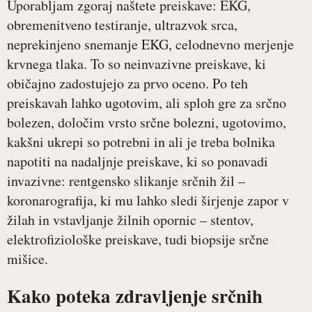
Uporabljam zgoraj naštete preiskave: EKG,
obremenitveno testiranje, ultrazvok srca,
neprekinjeno snemanje EKG, celodnevno merjenje
krvnega tlaka. To so neinvazivne preiskave, ki
običajno zadostujejo za prvo oceno. Po teh
preiskavah lahko ugotovim, ali sploh gre za srčno
bolezen, določim vrsto srčne bolezni, ugotovimo,
kakšni ukrepi so potrebni in ali je treba bolnika
napotiti na nadaljnje preiskave, ki so ponavadi
invazivne: rentgensko slikanje srčnih žil –
koronarografija, ki mu lahko sledi širjenje zapor v
žilah in vstavljanje žilnih opornic – stentov,
elektrofiziološke preiskave, tudi biopsije srčne
mišice.
Kako poteka zdravljenje srčnih