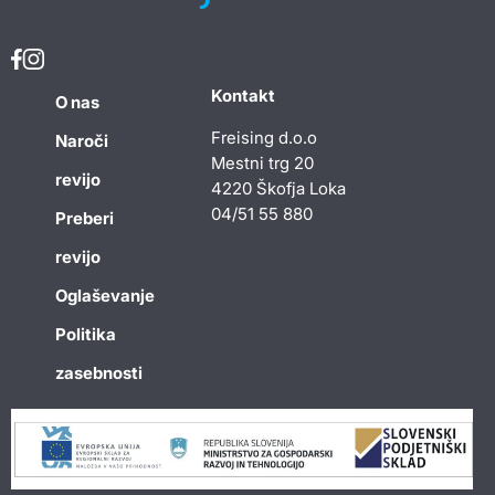
Kontakt
O nas
Freising d.o.o
Naroči
Mestni trg 20
revijo
4220 Škofja Loka
04/51 55 880
Preberi
revijo
Oglaševanje
Politika
zasebnosti