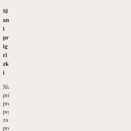
Sl
an
i
pr
ig
ri
zk
i
Slane
prigrizke
prepogosto
pojemo
za
premostitev