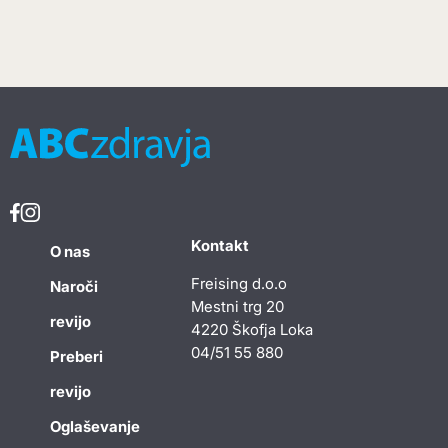
Kontakt
O nas
Freising d.o.o
Naroči
Mestni trg 20
revijo
4220 Škofja Loka
04/51 55 880
Preberi
revijo
Oglaševanje