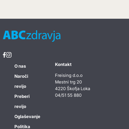
Kontakt
O nas
Freising d.o.o
Naroči
Mestni trg 20
revijo
4220 Škofja Loka
04/51 55 880
Preberi
revijo
Oglaševanje
Politika