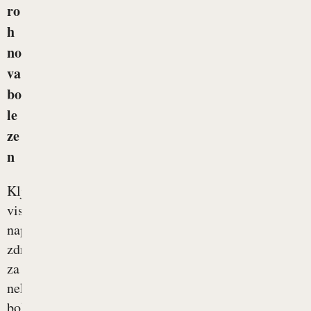
ro
h
no
va
bo
le
ze
n
Kljub
visoko
naprednemu
zdravstvu
za
nekatere
bolezni