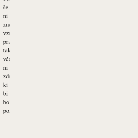
še
ni
znanih
vzrokov,
prav
tako
včasih
ni
zdravila,
ki
bi
bolezen
pozdravilo....