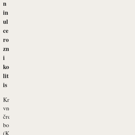
n
in
ul
ce
ro
zn
i
ko
lit
is
Kronična
vnetna
črevesna
bolezen
(KVČB)