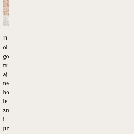
D
ol
go
tr
aj
ne
bo
le
zn
i
pr