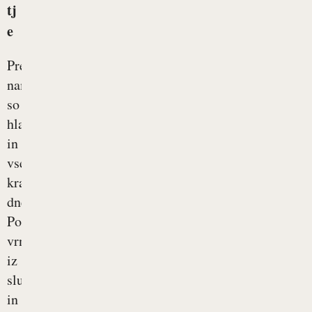
tj
e
Pred
nami
so
hladnejši
in
vse
krajši
dnevi.
Po
vrnitvi
iz
službe
in