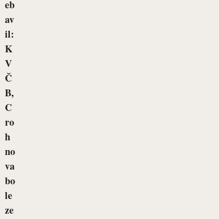
eb
av
il:
K
V
Č
B,
C
ro
h
no
va
bo
le
ze