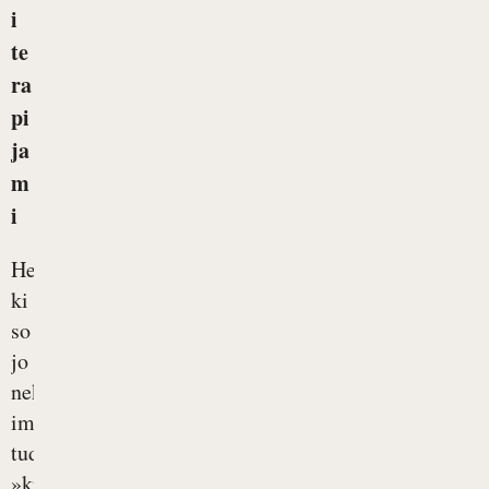
i
te
ra
pi
ja
m
i
Hemofilija,
ki
so
jo
nekoč
imenovali
tudi
»krvavičnost«,