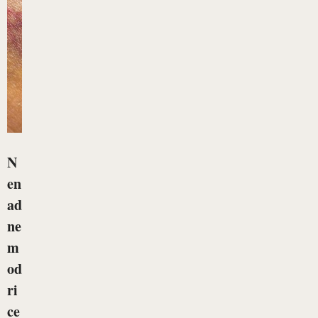
N
en
ad
ne
m
od
ri
ce