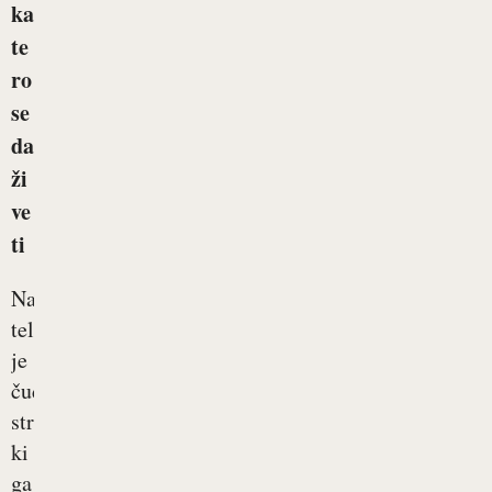
ka
te
ro
se
da
ži
ve
ti
Naše
telo
je
čudovit
stroj,
ki
ga