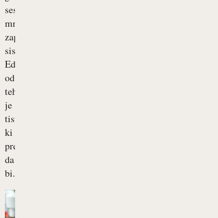
sestavljajo
mnogi
zapleteni
sistemi.
Eden
od
teh
je
tisti,
ki
preprečuje,
da
bi...