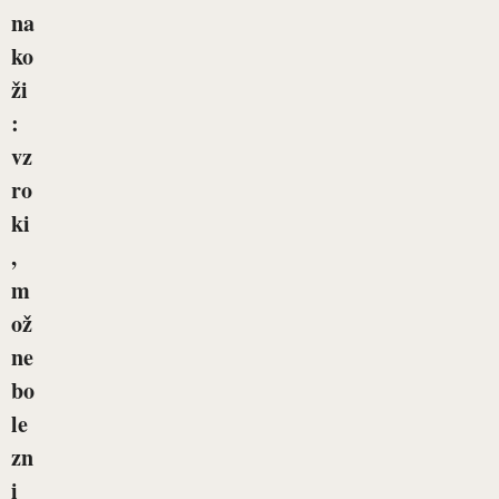
na
ko
ži
:
vz
ro
ki
,
m
ož
ne
bo
le
zn
i