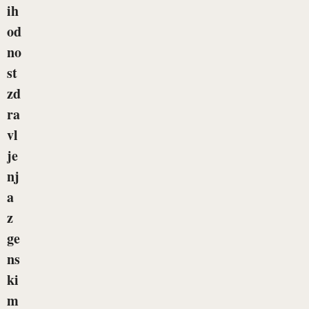
ih
od
no
st
zd
ra
vl
je
nj
a
z
ge
ns
ki
m