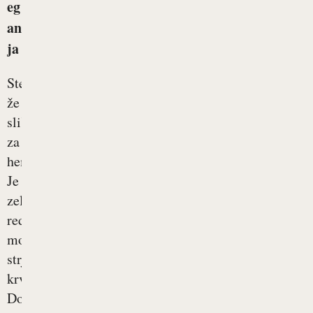
eg
an
ja
Ste
že
slišali
za
hemofilijo?
Je
zelo
redka
motnja
strjevanja
krvi.
Dolgotrajno