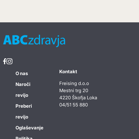
Kontakt
O nas
Freising d.o.o
Naroči
Mestni trg 20
revijo
4220 Škofja Loka
04/51 55 880
Preberi
revijo
Oglaševanje
Politika