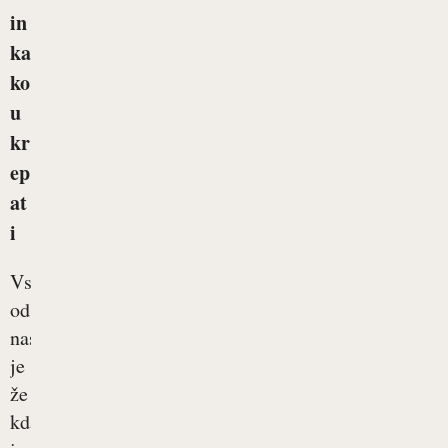
in
ka
ko
u
kr
ep
at
i
Vsak
od
nas
je
že
kdaj