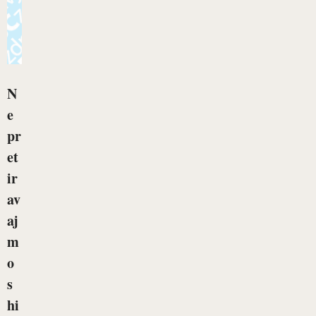
N
e
pr
et
ir
av
aj
m
o
s
hi