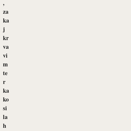
,
za
ka
j
kr
va
vi
m
te
r
ka
ko
si
la
h