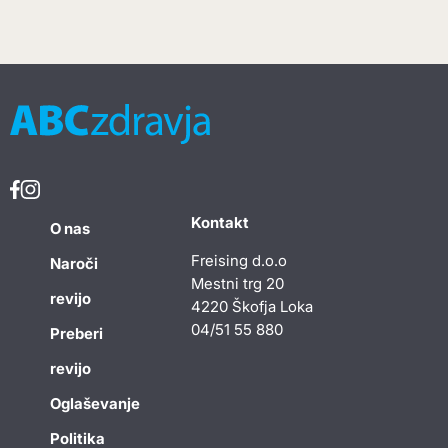
Kontakt
O nas
Freising d.o.o
Naroči
Mestni trg 20
revijo
4220 Škofja Loka
04/51 55 880
Preberi
revijo
Oglaševanje
Politika