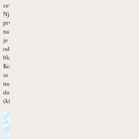
cevi.
Njegova
prvotna
naloga
je
odvajanje
blata.
Ko
se
namreč
danka
(ki...