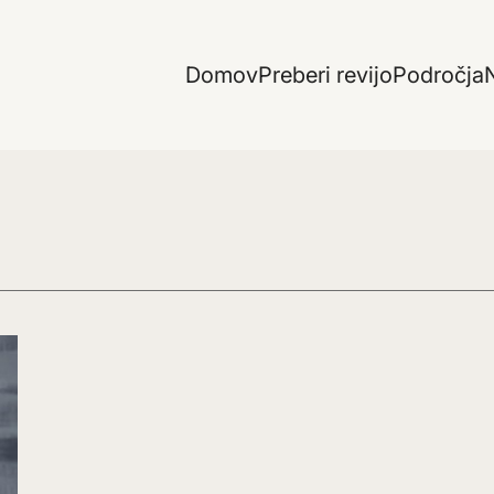
Domov
Preberi revijo
Področja
N