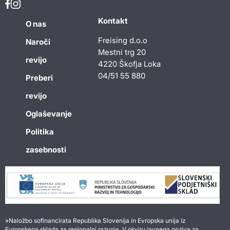
Kontakt
O nas
Freising d.o.o
Naroči
Mestni trg 20
revijo
4220 Škofja Loka
04/51 55 880
Preberi
revijo
Oglaševanje
Politika
zasebnosti
»Naložbo sofinancirata Republika Slovenija in Evropska unija iz
Evropskega sklada za regionalni razvoj«. V okviru javnega poziva za