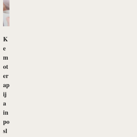
K
e
m
ot
er
ap
ij
a
in
po
sl