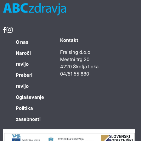
Kontakt
O nas
Freising d.o.o
Naroči
Mestni trg 20
revijo
4220 Škofja Loka
04/51 55 880
Preberi
revijo
Oglaševanje
Politika
zasebnosti