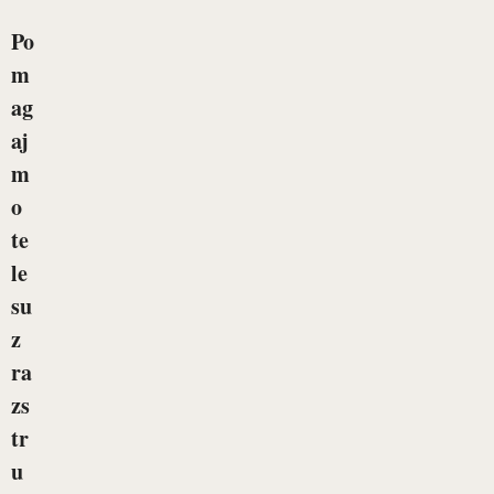
Po
m
ag
aj
m
o
te
le
su
z
ra
zs
tr
u