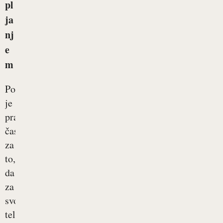
pl
ja
nj
e
m
Pomlad
je
pravi
čas
za
to,
da
za
svoje
telo