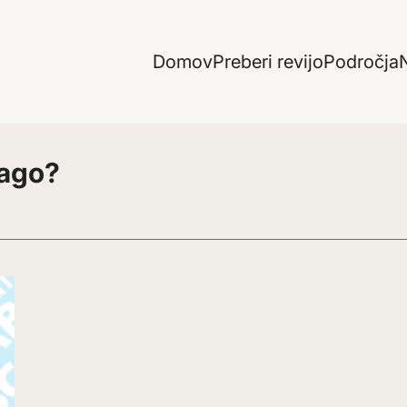
Domov
Preberi revijo
Področja
N
lago?