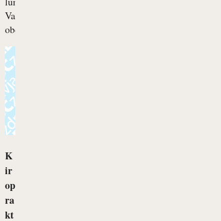
lumbago.
Vaš
občutek...
K
ir
op
ra
kt