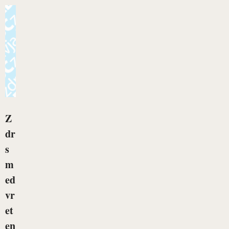
Z
dr
s
m
ed
vr
et
en