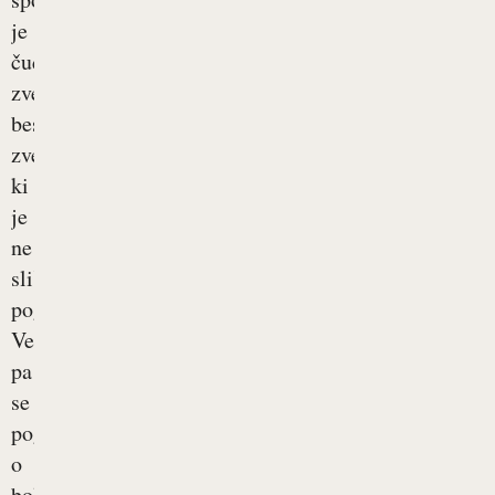
je
čudno
zveneča
besedna
zveza,
ki
je
ne
slišimo
pogosto.
Velikokrat
pa
se
pogovarjamo
o
bolečinah