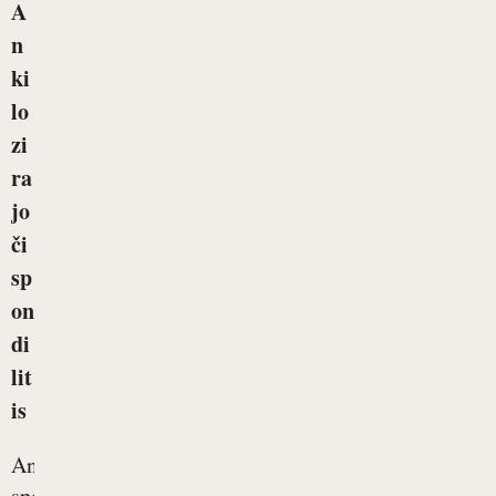
A
n
ki
lo
zi
ra
jo
či
sp
on
di
lit
is
Ankilozirajoči
spondilitis