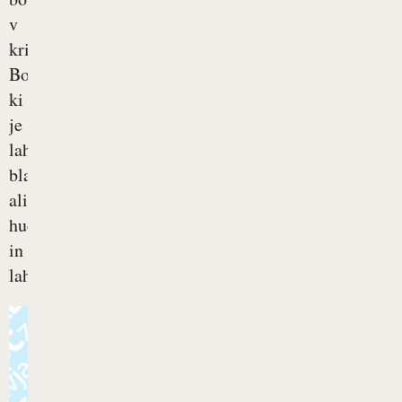
v
križu.
Bolečina,
ki
je
lahko
blaga
ali
huda
in
lahko...