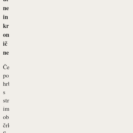
ne
in
kr
on
ič
ne
Če
pogledamo
hrbtenico
s
strani,
ima
obliko
črke