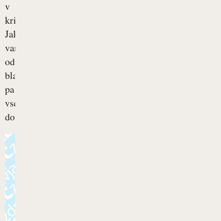
v
križu.
Jakost
varira
od
blagih
pa
vse
do...