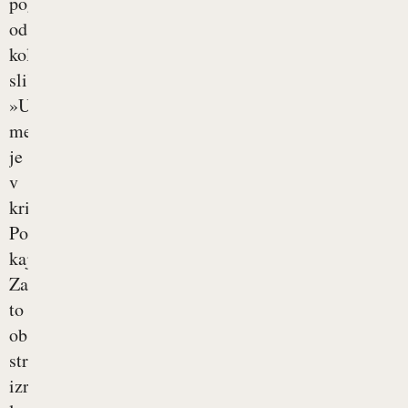
pogosto
od
kolegov
slišite
»Usekalo
me
je
v
križu«?
Pogosto,
kajne?
Za
to
obstaja
strokovni
izraz: