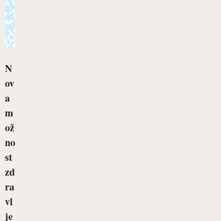
N
ov
a
m
ož
no
st
zd
ra
vl
je