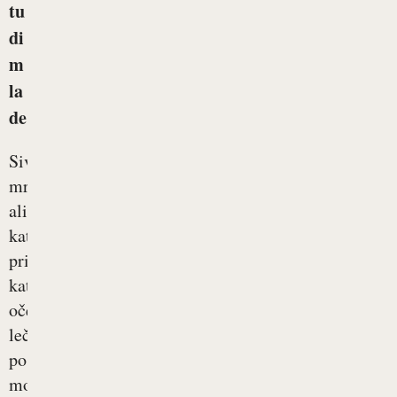
tu
di
m
la
de
Siva
mrena
ali
katarakta,
pri
kateri
očesna
leča
postane
motna,