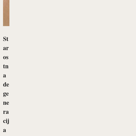
St
ar
os
tn
a
de
ge
ne
ra
cij
a