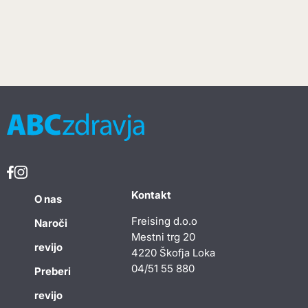
Kontakt
O nas
Freising d.o.o
Naroči
Mestni trg 20
revijo
4220 Škofja Loka
04/51 55 880
Preberi
revijo