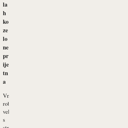
la
h
ko
ze
lo
ne
pr
ije
tn
a
Vnetje
robov
vek,
s
strokovnim