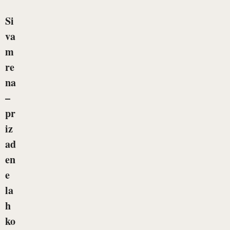
Si
va
m
re
na
–
pr
iz
ad
en
e
la
h
ko