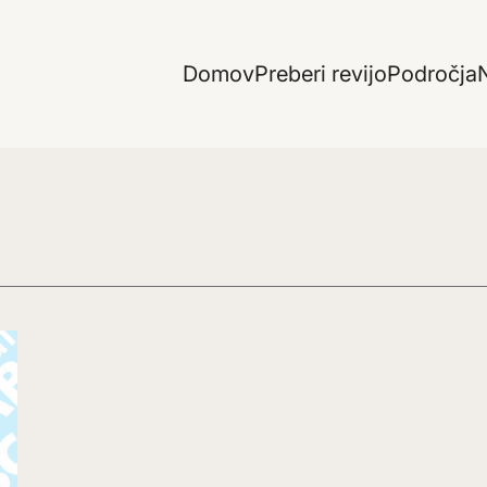
Domov
Preberi revijo
Področja
N