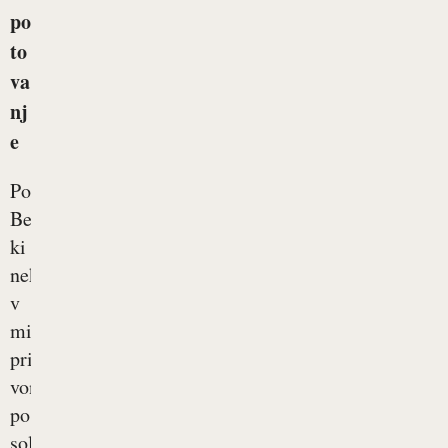
po
to
va
nj
e
Potovanja.
Beseda,
ki
nekaterim
v
misli
prikliče
vonj
po
soli