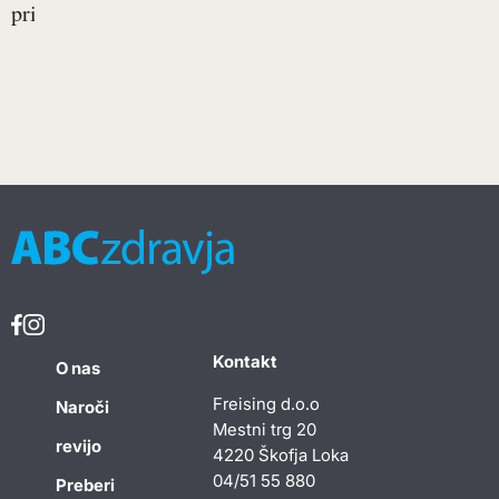
prikrade...
Kontakt
O nas
Freising d.o.o
Naroči
Mestni trg 20
revijo
4220 Škofja Loka
04/51 55 880
Preberi