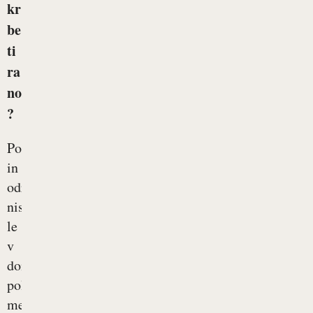
kr
be
ti
ra
no
?
Poškodbe
in
odrgnine
niso
le
v
domeni
poletnih
mesecev,