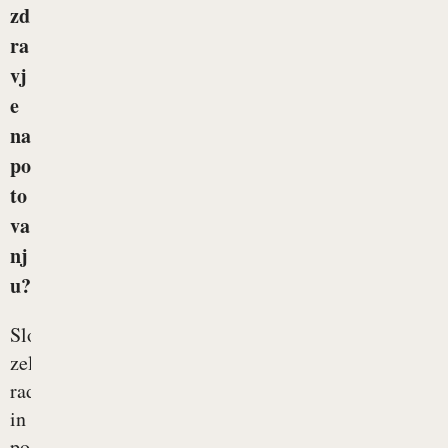
zd
ra
vj
e
na
po
to
va
nj
u?
Slovenci
zelo
radi
in
pogosto