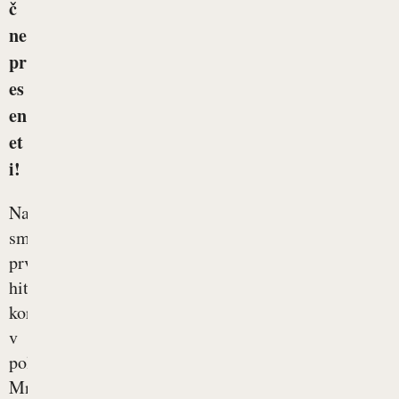
č
ne
pr
es
en
et
i!
Naredili
smo
prve
hitre
korake
v
poletje.
Mnoge