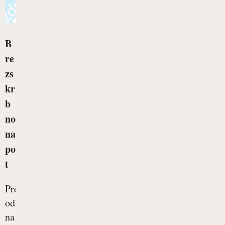
B
re
zs
kr
b
no
na
po
t
Pred
odhodom
na