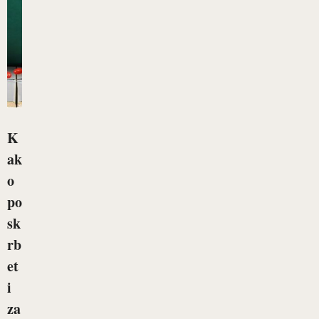
K
ak
o
po
sk
rb
et
i
za