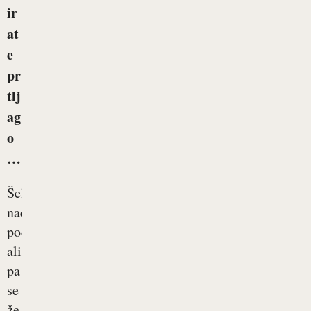
ir
at
e
pr
tlj
ag
o
…
Šele
načrtujete
počitnice
ali
pa
se
že