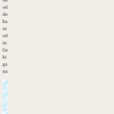
od
destinacije,
kamor
se
odpravljamo,
in
časa,
ki
ga
nameravamo...