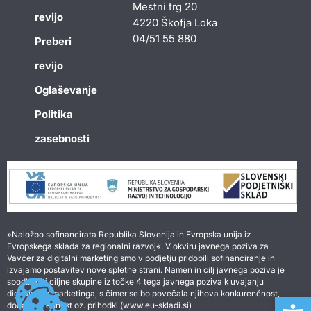
Mestni trg 20
revijo
4220 Škofja Loka
04/51 55 880
Preberi
revijo
Oglaševanje
Politika
zasebnosti
»Naložbo sofinancirata Republika Slovenija in Evropska unija iz
Evropskega sklada za regionalni razvoj«. V okviru javnega poziva za
Vavčer za digitalni marketing smo v podjetju pridobili sofinanciranje in
izvajamo postavitev nove spletne strani. Namen in cilj javnega poziva je
spodbuditi ciljne skupine iz točke 4 tega javnega poziva k uvajanju
Open 
digitalnega marketinga, s čimer se bo povečala njihova konkurenčnost,
dodana vrednost oz. prihodki.(www.eu-skladi.si)