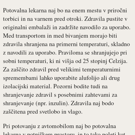
Potovalna lekarna naj bo na enem mestu v priročni
torbici in na varnem pred otroki. Zdravila pustite v
originalni embalaži in zadržite navodilo za uporabo.
Med transportom in med bivanjem morajo biti
zdravila shranjena na primerni temperaturi, skladno
z navodili za uporabo. Praviloma se shranjujejo pri
sobni temperaturi, ki ni višja od 25 stopinj Celzija.
Za zaščito zdravil pred velikimi temperaturnimi
spremembami lahko uporabite alufolijo ali drug
izolacijski material. Pozorni bodite tudi na
shranjevanje zdravil s posebnimi zahtevami za
shranjevanje (npr. inzulin). Zdravila naj bodo
zaščitena pred svetlobo in vlago.
Pri potovanju z avtomobilom naj bo potovalna
lekarna v potniškem prostoru, in to tako poleti kot