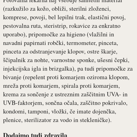
(razkužilo za kožo, obliži, sterilni zloženci,
komprese, povoji, bel lepilni trak, elastični povoj,
pestovalna ruta, steristrip, rokavice za enkratno
uporabo), pripomočke za higieno (vlažilni in
navadni papirnati robčki, termometer, pinceta,
pinceta za odstranjevanje klopov, ostre škarje,
ščipalnik za nohte, varnostne sponke, ušesni čepki,
injekcijska igla in brizgalka), pa tudi pripomočke za
bivanje (repelent proti komarjem oziroma klopom,
mreža proti komarjem, spirala proti komarjem,
krema za sončenje z ustreznim zaščitnim UVA- in
UVB-faktorjem, sončna očala, zaščitno pokrivalo,
kondomi, tamponi, vložki, če imate dojenčka,
plenice, sterilizator za vodo in stekleničke).
Dodajmo tudi zdravila