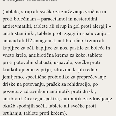
(tablete, sirup ali svečke za zniževanje vročine in
proti bolečinam – paracetamol in nesteroidni
antirevmatiki, tablete ali sirup in gel proti alergiji –
antihistaminiki, tablete proti zgagi in spahovanju –
antacid ali H2 antagonist, antibiotično kremo ali
kapljice za oči, kapljice za nos, pastile za boleče in
vneto žrelo, antibiotična krema za kožo, tablete
proti potovalni slabosti, uspavalo, svečke proti
kratkotrajnemu zaprtju, zdravila, ki jih redno
jemljemo, specifične probiotike za preprečevanje
driske na potovanju, prašek za rehidracijo, po
posvetu z zdravnikom antibiotik proti driski,
antibiotik širokega spektra, antibiotik za zdravljenje
okužb spodnjih sečil, tablete ali svečke proti
bruhanju, tablete proti krčem).