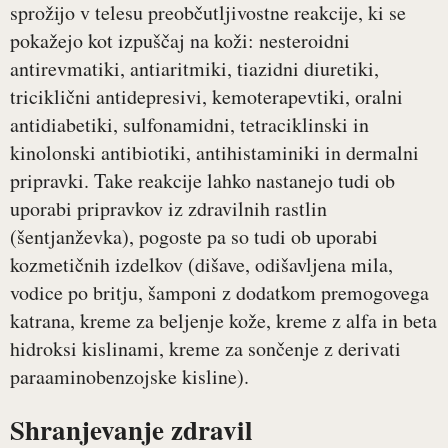
sprožijo v telesu preobčutljivostne reakcije, ki se
pokažejo kot izpuščaj na koži: nesteroidni
antirevmatiki, antiaritmiki, tiazidni diuretiki,
triciklični antidepresivi, kemoterapevtiki, oralni
antidiabetiki, sulfonamidni, tetraciklinski in
kinolonski antibiotiki, antihistaminiki in dermalni
pripravki. Take reakcije lahko nastanejo tudi ob
uporabi pripravkov iz zdravilnih rastlin
(šentjanževka), pogoste pa so tudi ob uporabi
kozmetičnih izdelkov (dišave, odišavljena mila,
vodice po britju, šamponi z dodatkom premogovega
katrana, kreme za beljenje kože, kreme z alfa in beta
hidroksi kislinami, kreme za sončenje z derivati
paraaminobenzojske kisline).
Shranjevanje zdravil