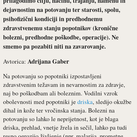
prilagodimo cilju, načinu, trajanju, namenu in
dejavnostim na potovanju ter starosti, spolu,
psihofizični kondiciji in predhodnemu
zdravstvenemu stanju popotnikov (kronične
bolezni, predhodne poškodbe, operacije). Ne
smemo pa pozabiti niti na zavarovanje.
Adrijana Gaber
Avtorica:
Na potovanju so popotniki izpostavljeni
zdravstvenim težavam in nevarnostim za zdravje,
naj bo poškodbam ali boleznim. Vodilni vzrok
obolevnosti med popotniki je
driska
, sledijo okužbe
dihal in kože ter vročinska stanja. Bolezni na
potovanju so lahko le neprijetnost, kot je blaga
driska, prehlad, vnetje žrela in sečil, lahko pa tudi
resno ogrozijo življenje (npr. malarija, prometne