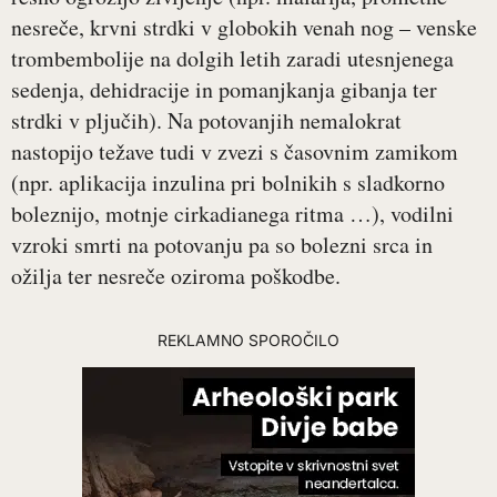
nesreče, krvni strdki v globokih venah nog – venske
trombembolije na dolgih letih zaradi utesnjenega
sedenja, dehidracije in pomanjkanja gibanja ter
strdki v pljučih). Na potovanjih nemalokrat
nastopijo težave tudi v zvezi s časovnim zamikom
(npr. aplikacija inzulina pri bolnikih s sladkorno
boleznijo, motnje cirkadianega ritma …), vodilni
vzroki smrti na potovanju pa so bolezni srca in
ožilja ter nesreče oziroma poškodbe.
REKLAMNO SPOROČILO