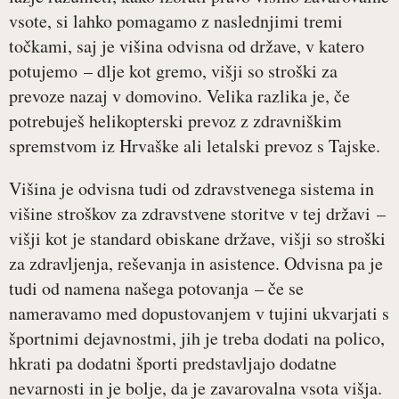
vsote, si lahko pomagamo z naslednjimi tremi
točkami, saj je višina odvisna od države, v katero
potujemo – dlje kot gremo, višji so stroški za
prevoze nazaj v domovino. Velika razlika je, če
potrebuješ helikopterski prevoz z zdravniškim
spremstvom iz Hrvaške ali letalski prevoz s Tajske.
Višina je odvisna tudi od zdravstvenega sistema in
višine stroškov za zdravstvene storitve v tej državi –
višji kot je standard obiskane države, višji so stroški
za zdravljenja, reševanja in asistence. Odvisna pa je
tudi od namena našega potovanja – če se
nameravamo med dopustovanjem v tujini ukvarjati s
športnimi dejavnostmi, jih je treba dodati na polico,
hkrati pa dodatni športi predstavljajo dodatne
nevarnosti in je bolje, da je zavarovalna vsota višja.