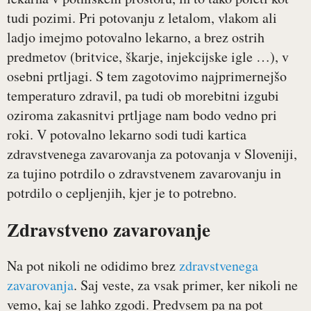
tudi pozimi. Pri potovanju z letalom, vlakom ali
ladjo imejmo potovalno lekarno, a brez ostrih
predmetov (britvice, škarje, injekcijske igle …), v
osebni prtljagi. S tem zagotovimo najprimernejšo
temperaturo zdravil, pa tudi ob morebitni izgubi
oziroma zakasnitvi prtljage nam bodo vedno pri
roki. V potovalno lekarno sodi tudi kartica
zdravstvenega zavarovanja za potovanja v Sloveniji,
za tujino potrdilo o zdravstvenem zavarovanju in
potrdilo o cepljenjih, kjer je to potrebno.
Zdravstveno zavarovanje
Na pot nikoli ne odidimo brez
zdravstvenega
zavarovanja
. Saj veste, za vsak primer, ker nikoli ne
vemo, kaj se lahko zgodi. Predvsem pa na pot