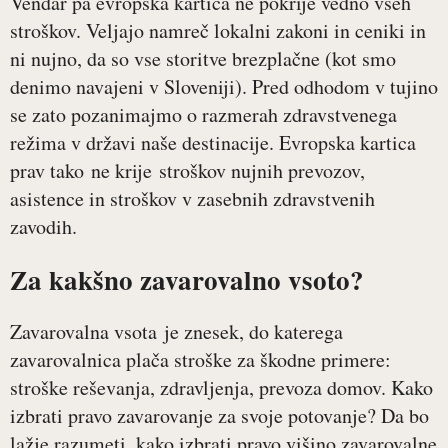
Vendar pa evropska kartica ne pokrije vedno vseh
stroškov. Veljajo namreč lokalni zakoni in ceniki in
ni nujno, da so vse storitve brezplačne (kot smo
denimo navajeni v Sloveniji). Pred odhodom v tujino
se zato pozanimajmo o razmerah zdravstvenega
režima v državi naše destinacije. Evropska kartica
prav tako ne krije stroškov nujnih prevozov,
asistence in stroškov v zasebnih zdravstvenih
zavodih.
Za kakšno zavarovalno vsoto?
Zavarovalna vsota je znesek, do katerega
zavarovalnica plača stroške za škodne primere:
stroške reševanja, zdravljenja, prevoza domov. Kako
izbrati pravo zavarovanje za svoje potovanje? Da bo
lažje razumeti, kako izbrati pravo višino zavarovalne