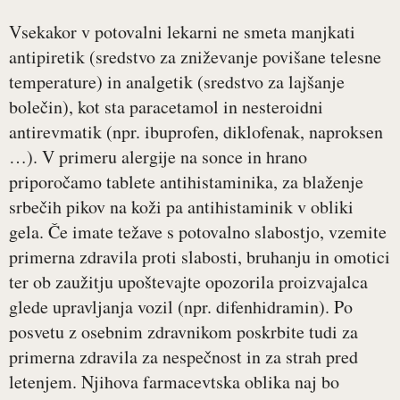
Vsekakor v potovalni lekarni ne smeta manjkati
antipiretik (sredstvo za zniževanje povišane telesne
temperature) in analgetik (sredstvo za lajšanje
bolečin), kot sta paracetamol in nesteroidni
antirevmatik (npr. ibuprofen, diklofenak, naproksen
…). V primeru alergije na sonce in hrano
priporočamo tablete antihistaminika, za blaženje
srbečih pikov na koži pa antihistaminik v obliki
gela. Če imate težave s potovalno slabostjo, vzemite
primerna zdravila proti slabosti, bruhanju in omotici
ter ob zaužitju upoštevajte opozorila proizvajalca
glede upravljanja vozil (npr. difenhidramin). Po
posvetu z osebnim zdravnikom poskrbite tudi za
primerna zdravila za nespečnost in za strah pred
letenjem. Njihova farmacevtska oblika naj bo