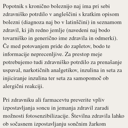
Popotnik s kronično boleznijo naj ima pri sebi
zdravniško potrdilo v angleščini s kratkim opisom
bolezni (diagnoza naj bo v latinščini) in seznamom
zdravil, ki jih redno jemlje (navedeni naj bodo
tovarniško in generično ime zdravila in odmerki).
Če med potovanjem pride do zapletov, bodo te
informacije neprecenljive. Za prestop meje
potrebujemo tudi zdravniško potrdilo za prenašanje
uspaval, narkotičnih analgetikov, inzulina in seta za
injiciranje inzulina ter seta za samopomoč ob
alergični reakciji.
Pri zdravniku ali farmacevtu preverite vpliv
izpostavljanja soncu in jemanja zdravil zaradi
možnosti fotosenzibilizacije. Številna zdravila lahko
ob sočasnem izpostavljanju sončnim žarkom