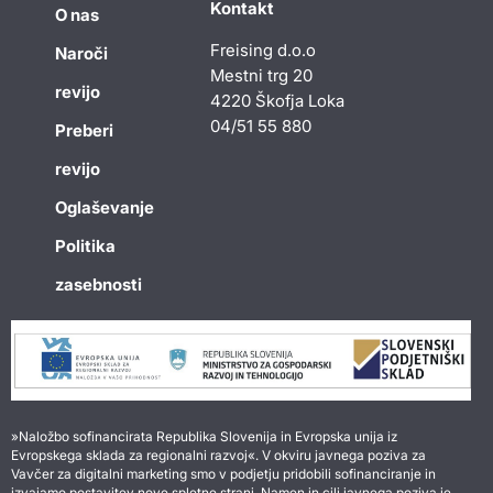
Kontakt
O nas
Freising d.o.o
Naroči
Mestni trg 20
revijo
4220 Škofja Loka
04/51 55 880
Preberi
revijo
Oglaševanje
Politika
zasebnosti
»Naložbo sofinancirata Republika Slovenija in Evropska unija iz
Evropskega sklada za regionalni razvoj«. V okviru javnega poziva za
Vavčer za digitalni marketing smo v podjetju pridobili sofinanciranje in
izvajamo postavitev nove spletne strani. Namen in cilj javnega poziva je