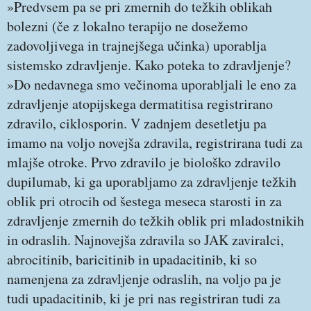
»Predvsem pa se pri zmernih do težkih oblikah
bolezni (če z lokalno terapijo ne dosežemo
zadovoljivega in trajnejšega učinka) uporablja
sistemsko zdravljenje. Kako poteka to zdravljenje?
»Do nedavnega smo večinoma uporabljali le eno za
zdravljenje atopijskega dermatitisa registrirano
zdravilo, ciklosporin. V zadnjem desetletju pa
imamo na voljo novejša zdravila, registrirana tudi za
mlajše otroke. Prvo zdravilo je biološko zdravilo
dupilumab, ki ga uporabljamo za zdravljenje težkih
oblik pri otrocih od šestega meseca starosti in za
zdravljenje zmernih do težkih oblik pri mladostnikih
in odraslih. Najnovejša zdravila so JAK zaviralci,
abrocitinib, baricitinib in upadacitinib, ki so
namenjena za zdravljenje odraslih, na voljo pa je
tudi upadacitinib, ki je pri nas registriran tudi za