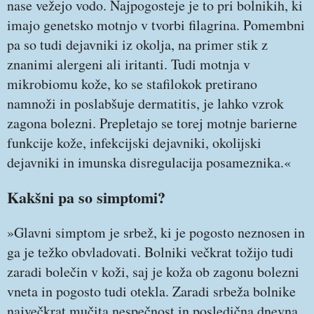
nase vežejo vodo. Najpogosteje je to pri bolnikih, ki
imajo genetsko motnjo v tvorbi filagrina. Pomembni
pa so tudi dejavniki iz okolja, na primer stik z
znanimi alergeni ali iritanti. Tudi motnja v
mikrobiomu kože, ko se stafilokok pretirano
namnoži in poslabšuje dermatitis, je lahko vzrok
zagona bolezni. Prepletajo se torej motnje barierne
funkcije kože, infekcijski dejavniki, okolijski
dejavniki in imunska disregulacija posameznika.«
Kakšni pa so simptomi?
»Glavni simptom je srbež, ki je pogosto neznosen in
ga je težko obvladovati. Bolniki večkrat tožijo tudi
zaradi bolečin v koži, saj je koža ob zagonu bolezni
vneta in pogosto tudi otekla. Zaradi srbeža bolnike
največkrat mučita nespečnost in posledična dnevna