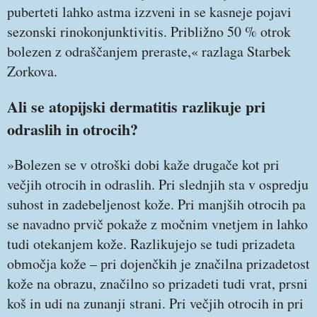
puberteti lahko astma izzveni in se kasneje pojavi
sezonski rinokonjunktivitis. Približno 50 % otrok
bolezen z odraščanjem preraste,« razlaga Starbek
Zorkova.
Ali se atopijski dermatitis razlikuje pri
odraslih in otrocih?
»Bolezen se v otroški dobi kaže drugače kot pri
večjih otrocih in odraslih. Pri slednjih sta v ospredju
suhost in zadebeljenost kože. Pri manjših otrocih pa
se navadno prvič pokaže z močnim vnetjem in lahko
tudi otekanjem kože. Razlikujejo se tudi prizadeta
območja kože – pri dojenčkih je značilna prizadetost
kože na obrazu, značilno so prizadeti tudi vrat, prsni
koš in udi na zunanji strani. Pri večjih otrocih in pri