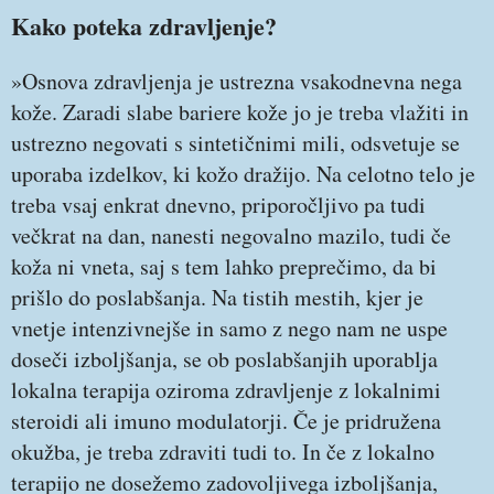
Kako poteka zdravljenje?
»Osnova zdravljenja je ustrezna vsakodnevna nega
kože. Zaradi slabe bariere kože jo je treba vlažiti in
ustrezno negovati s sintetičnimi mili, odsvetuje se
uporaba izdelkov, ki kožo dražijo. Na celotno telo je
treba vsaj enkrat dnevno, priporočljivo pa tudi
večkrat na dan, nanesti negovalno mazilo, tudi če
koža ni vneta, saj s tem lahko preprečimo, da bi
prišlo do poslabšanja. Na tistih mestih, kjer je
vnetje intenzivnejše in samo z nego nam ne uspe
doseči izboljšanja, se ob poslabšanjih uporablja
lokalna terapija oziroma zdravljenje z lokalnimi
steroidi ali imuno modulatorji. Če je pridružena
okužba, je treba zdraviti tudi to. In če z lokalno
terapijo ne dosežemo zadovoljivega izboljšanja,