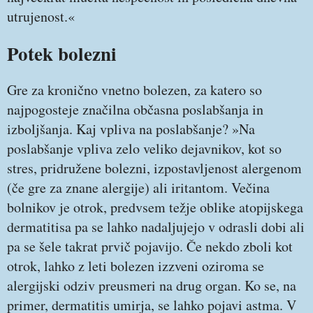
utrujenost.«
Potek bolezni
Gre za kronično vnetno bolezen, za katero so
najpogosteje značilna občasna poslabšanja in
izboljšanja. Kaj vpliva na poslabšanje? »Na
poslabšanje vpliva zelo veliko dejavnikov, kot so
stres, pridružene bolezni, izpostavljenost alergenom
(če gre za znane alergije) ali iritantom. Večina
bolnikov je otrok, predvsem težje oblike atopijskega
dermatitisa pa se lahko nadaljujejo v odrasli dobi ali
pa se šele takrat prvič pojavijo. Če nekdo zboli kot
otrok, lahko z leti bolezen izzveni oziroma se
alergijski odziv preusmeri na drug organ. Ko se, na
primer, dermatitis umirja, se lahko pojavi astma. V