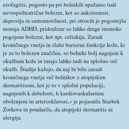
ezofagitis, pogosto pa pri bolnikih opažamo tudi
nevropsihiatrične bolezni, kot so anksioznost,
depresija in samomorilnost, pri otrocih je pogostejša
motnja ADHD, pridružene so lahko druge imunsko
pogojene bolezni, kot npr. celiakija. Zaradi
kroničnega vnetja in slabe barierne funkcije kože, ki
je za to bolezen značilna, so bolniki bolj nagnjeni k
okužbam kože in imajo lahko tudi na splošno več
okužb. Študije kažejo, da naj bi bilo zaradi
kroničnega vnetja več bolnikov z atopijskim
dermatitisom, kot je to v splošni populaciji,
nagnjenih k debelosti, h kardiovaskularnim
obolenjem in arterosklerozi,« je pojasnila Starbek
Zorkova in poudarila, da atopijski dermatitis ni
alergija.