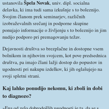
Špela Novak
ustanovila
, univ. dipl. socialna
delavka, ki ima tudi sama izkušnje s to boleznijo.
Svojim članom prek seminarjev, različnih
izobraževalnih srečanj in podporne skupine
ponujajo informacije o življenju s to boleznijo in jim
nudijo podporo pri premagovanju težav.
Dejavnosti društva so brezplačne in dostopne vsem
bolnikom in njihovim svojcem, kot pove predsednica
društva, pa imajo člani lažji dostop do popustov in
ugodnosti pri nakupu izdelkov, ki jih oglašujejo na
svoji spletni strani.
Kaj lahko ponudijo nekomu, ki zboli in dobi
to diagnozo?
»Ena od zelo dobrodošlih ugodnosti je ta, da se s