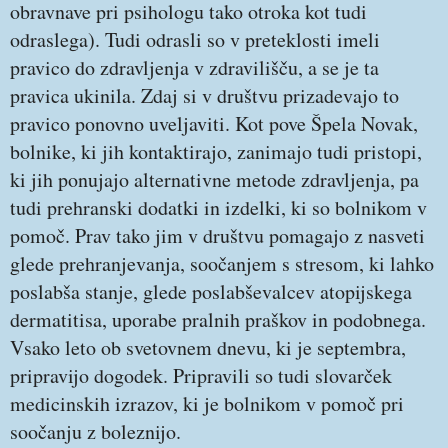
obravnave pri psihologu tako otroka kot tudi
odraslega). Tudi odrasli so v preteklosti imeli
pravico do zdravljenja v zdravilišču, a se je ta
pravica ukinila. Zdaj si v društvu prizadevajo to
pravico ponovno uveljaviti. Kot pove Špela Novak,
bolnike, ki jih kontaktirajo, zanimajo tudi pristopi,
ki jih ponujajo alternativne metode zdravljenja, pa
tudi prehranski dodatki in izdelki, ki so bolnikom v
pomoč. Prav tako jim v društvu pomagajo z nasveti
glede prehranjevanja, soočanjem s stresom, ki lahko
poslabša stanje, glede poslabševalcev atopijskega
dermatitisa, uporabe pralnih praškov in podobnega.
Vsako leto ob svetovnem dnevu, ki je septembra,
pripravijo dogodek. Pripravili so tudi slovarček
medicinskih izrazov, ki je bolnikom v pomoč pri
soočanju z boleznijo.