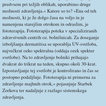
predvsem pri težjih oblikah, uporabimo druge
možnosti zdravljenja.« Katere so to? »Ena od teh
možnosti, ki je že dolgo časa na voljo in je
namenjena starejšim otrokom in odraslim, je
fototerapija. Fototerapija poteka v specializiranih
zdravstvenih centrih oz. bolnišnicah. Za doseganje
izboljšanja dermatitisa se uporablja UV-svetloba,
največkrat ozko spektralna (oddaja ozek spekter
svetlobe). Na to zdravljenje bolniki prihajajo
dvakrat do trikrat na teden, skupno okoli 30-krat.
Izpostavljanje tej svetlobi je kontrolirano in čas se
postopno podaljšuje. Fototerapija ni primerna za
zdravljenje majhnih otrok,« pojasnjuje Starbek
Zorkova ter nadaljuje z razlago sistemskega
zdravljenja.