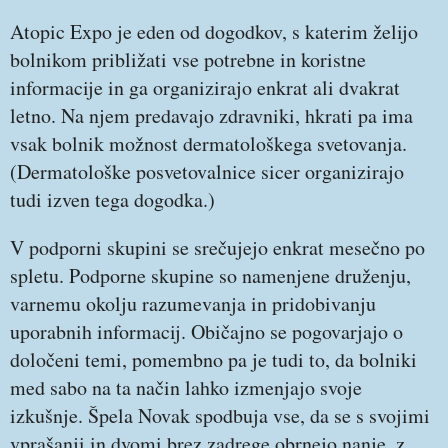
Atopic Expo je eden od dogodkov, s katerim želijo
bolnikom približati vse potrebne in koristne
informacije in ga organizirajo enkrat ali dvakrat
letno. Na njem predavajo zdravniki, hkrati pa ima
vsak bolnik možnost dermatološkega svetovanja.
(Dermatološke posvetovalnice sicer organizirajo
tudi izven tega dogodka.)
V podporni skupini se srečujejo enkrat mesečno po
spletu. Podporne skupine so namenjene druženju,
varnemu okolju razumevanja in pridobivanju
uporabnih informacij. Običajno se pogovarjajo o
določeni temi, pomembno pa je tudi to, da bolniki
med sabo na ta način lahko izmenjajo svoje
izkušnje. Špela Novak spodbuja vse, da se s svojimi
vprašanji in dvomi brez zadrege obrnejo nanje, z