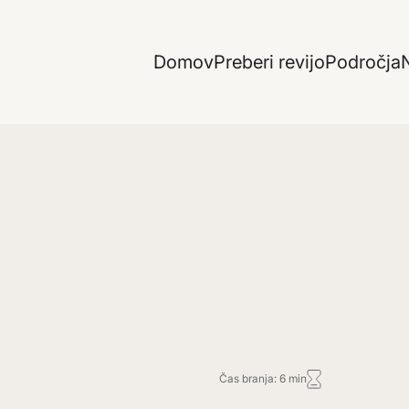
Domov
Preberi revijo
Področja
N
Čas branja: 6 min