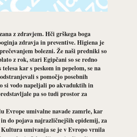
vezana z zdravjem. Hči grškega boga
oginja zdravja in preventive. Higiena je
eprečevanjem bolezni. Že naši predniki so
lato z rok, stari Egipčani so se redno
s telesa kar s peskom in pepelom, se na
 odstranjevali s pomočjo posebnih
o si vodo napeljali po akvaduktih in
redstavljale pa so tudi prostor za
lu Evrope umivalne navade zamrle, kar
in do pojava najrazličnejših epidemij, za
. Kultura umivanja se je v Evropo vrnila