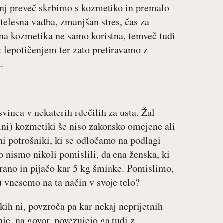
nj preveč skrbimo s kozmetiko in premalo
telesna vadba, zmanjšan stres, čas za
na kozmetika ne samo koristna, temveč tudi
lepotičenjem ter zato pretiravamo z
.
inca v nekaterih rdečilih za usta. Žal
alni) kozmetiki še niso zakonsko omejene ali
i potrošniki, ki se odločamo na podlagi
o nismo nikoli pomislili, da ena ženska, ki
 hrano in pijačo kar 5 kg šminke. Pomislimo,
) vnesemo na ta način v svoje telo?
kih ni, povzroča pa kar nekaj neprijetnih
je, na govor, povezujejo ga tudi z