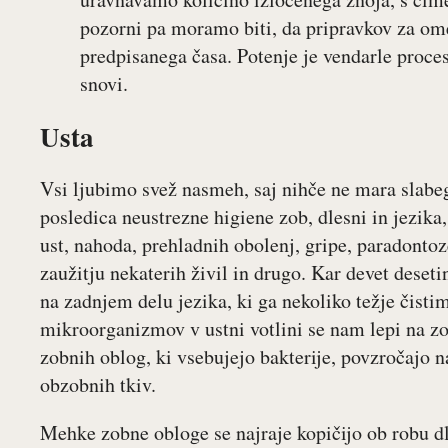
pozorni pa moramo biti, da pripravkov za om
predpisanega časa. Potenje je vendarle proces
snovi.
Usta
Vsi ljubimo svež nasmeh, saj nihče ne mara slabe
posledica neustrezne higiene zob, dlesni in jezika
ust, nahoda, prehladnih obolenj, gripe, paradontoze
zaužitju nekaterih živil in drugo. Kar devet deset
na zadnjem delu jezika, ki ga nekoliko težje čisti
mikroorganizmov v ustni votlini se nam lepi na zo
zobnih oblog, ki vsebujejo bakterije, povzročajo na
obzobnih tkiv.
Mehke zobne obloge se najraje kopičijo ob robu d