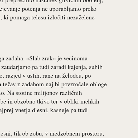
ejevanje potenja ne uporabljamo preko
, ki pomaga telesu izločiti nezaželene
ga zadaha. »Slab zrak« je večinoma
, zaudarjamo pa tudi zaradi kajenja, suhih
, razjed v ustih, rane na želodcu, po
in težav z zadahom naj bi povzročale obloge
mo. Na stotine milijonov različnih
be in obzobno tkivo ter v obliki mehkih
jprej vnetja dlesni, kasneje pa tudi
lesni, tik ob zobu, v medzobnem prostoru,