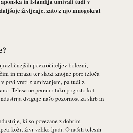
Japonska in Islandija umivali tudi v
aljšuje življenje, zato z njo mnogokrat
e?
jrazličnejših povzročiteljev bolezni,
ini in mrazu ter skozi znojne pore izloča
v prvi vrsti z umivanjem, pa tudi z
ano. Telesa ne peremo tako pogosto kot
industrija dviguje našo pozornost za skrb in
ndustrije, ki so povezane z dobrim
ti koži, živi veliko ljudi. O naših telesih