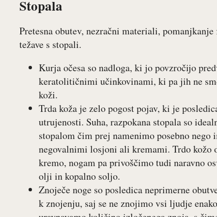
Stopala
Pretesna obutev, nezračni materiali, pomanjkanje f
težave s stopali.
Kurja očesa so nadloga, ki jo povzročijo pre
keratolitičnimi učinkovinami, ki pa jih ne s
koži.
Trda koža je zelo pogost pojav, ki je posledi
utrujenosti. Suha, razpokana stopala so idealn
stopalom čim prej namenimo posebno nego in
negovalnimi losjoni ali kremami. Trdo kožo
kremo, nogam pa privoščimo tudi naravno osv
olji in kopalno soljo.
Znoječe noge so posledica neprimerne obutve,
k znojenju, saj se ne znojimo vsi ljudje enak
uravnavamo količino izločenega znoja, s čim