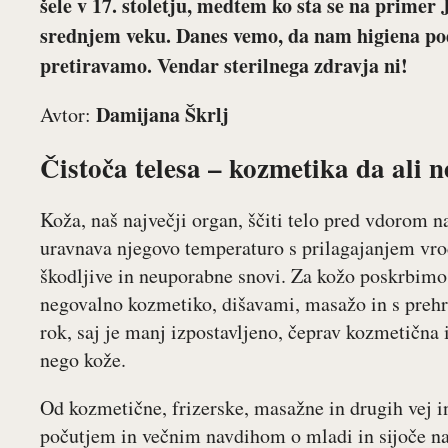
šele v 17. stoletju, medtem ko sta se na primer 
srednjem veku. Danes vemo, da nam higiena pod
pretiravamo. Vendar sterilnega zdravja ni!
Damijana Škrlj
Avtor:
Čistoča telesa – kozmetika da ali n
Koža, naš največji organ, ščiti telo pred vdorom na
uravnava njegovo temperaturo s prilagajanjem vroč
škodljive in neuporabne snovi. Za kožo poskrbimo 
negovalno kozmetiko, dišavami, masažo in s prehr
rok, saj je manj izpostavljeno, čeprav kozmetična 
nego kože.
Od kozmetične, frizerske, masažne in drugih vej i
počutjem in večnim navdihom o mladi in sijoče nape