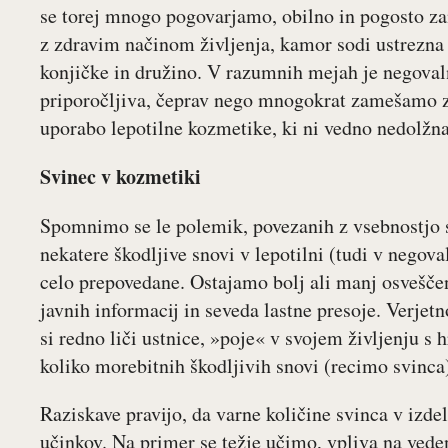
se torej mnogo pogovarjamo, obilno in pogosto za
z zdravim načinom življenja, kamor sodi ustrezna 
konjičke in družino. V razumnih mejah je negoval
priporočljiva, čeprav nego mnogokrat zamešamo z 
uporabo lepotilne kozmetike, ki ni vedno nedolžna
Svinec v kozmetiki
Spomnimo se le polemik, povezanih z vsebnostjo sv
nekatere škodljive snovi v lepotilni (tudi v negov
celo prepovedane. Ostajamo bolj ali manj osveščen
javnih informacij in seveda lastne presoje. Verjetn
si redno liči ustnice, »poje« v svojem življenju s
koliko morebitnih škodljivih snovi (recimo svinca
Raziskave pravijo, da varne količine svinca v izdel
učinkov. Na primer se težje učimo, vpliva na veden