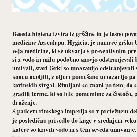
Beseda higiena izvira iz grščine in je tesno po
medicine Aesculapa, Hygieia, je namreč grška b
veja medicine, ki se ukvarja s preventivnim pr
si z vodo in milu podobno snovjo odstranjevali b
umivali, stari Grki so umazanijo odstranjevali 
koncu naoljili, z oljem pomešano umazanijo pa
kovinskih strgal. Rimljani so znani po tem, da s
gradili terme, ki so bile pomembne za čistočo, p
druženje.
S padcem rimskega imperija so v pretežnem de
je posledično privedlo do kuge v srednjem veku 
katere so krivili vodo in s tem seveda umivanje