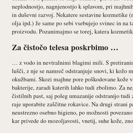
neplodnostjo, nagnjenostjo k splavom, pri majhni
in duševni razvoj. Nekatere sestavine kozmetike (r
olja ipd.) že same po sebi vsebujejo svinec in na
proizvodu. Pozanimajmo se torej, katera kozmetik
Za čistočo telesa poskrbimo …
… z vodo in nevtralnimi blagimi mili. S pretiran
lušči, z nje se namreč odstranjuje snovi, ki kožo m
okužbami. Skozi majhne pore poškodovane kože vdir
bakterije, zaradi katerih lahko tudi zbolimo. Za n
čistilnih past, saj poleg umazanije odstranijo tud
raje uporabite zaščitne rokavice. Na drugi strani 
neustrezno osebno higieno, po možnosti povezano 
kar privede do mozoljavosti, vnetij, suhe kože, zn