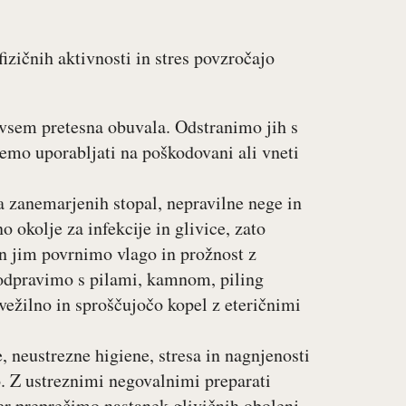
izičnih aktivnosti in stres povzročajo
dvsem pretesna obuvala. Odstranimo jih s
memo uporabljati na poškodovani ali vneti
ca zanemarjenih stopal, nepravilne nege in
o okolje za infekcije in glivice, zato
 jim povrnimo vlago in prožnost z
 odpravimo s pilami, kamnom, piling
ežilno in sproščujočo kopel z eteričnimi
 neustrezne higiene, stresa in nagnjenosti
o. Z ustreznimi negovalnimi preparati
er preprečimo nastanek glivičnih obolenj,