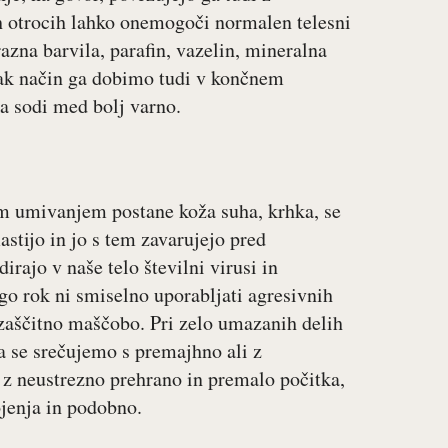
h otrocih lahko onemogoči normalen telesni
azna barvila, parafin, vazelin, mineralna
 tak način ga dobimo tudi v končnem
a sodi med bolj varno.
im umivanjem postane koža suha, krhka, se
astijo in jo s tem zavarujejo pred
ajo v naše telo številni virusi in
ego rok ni smiselno uporabljati agresivnih
i zaščitno maščobo. Pri zelo umazanih delih
pa se srečujemo s premajhno ali z
z neustrezno prehrano in premalo počitka,
ojenja in podobno.