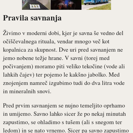
Pravila savnanja
Živimo v moderni dobi, kjer je savna še vedno del
očiščevalnega rituala, vendar mnogo več kot
kopalnica za skupnost. Dve uri pred savnanjem ne
jemo nobene težje hrane. V savni (torej med
počivanjem) moramo piti veliko tekočine (vode ali
lahkih čajev) ter pojemo le kakšno jabolko. Med
znojenjem namreč izgubimo tudi do dva litra vode
in mineralnih snovi.
Pred prvim savnanjem se nujno temeljito oprhamo
in umijemo. Savno lahko sicer že po nekaj minutah
zapustimo, se ohladimo s tušem (ali s snegom ter
ledom) in se nato vrnemo. Sicer pa savno zapustimo