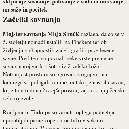
vključuje savnanje, polivanje z vodo in umivanje,
masažo in počitek.
Začetki savnanja
Mojster savnanja Mitja Simčič
razlaga, da so se v
5. stoletju nomadi ustalili na Finskem ter ob
življenju v skupnostih začeli graditi prve lesene
savne. Pred tem so poznali neke vrste prenosne
savne, narejene kot šotor iz živalske kože.
Notranjost prostora so ogrevali z ognjem, na
katerega so polagali kamne, in tako je nastala savna,
ki je bila tudi najčistejši prostor, saj so v njej ženske
celo rojevale.
Rimljani in Turki pa so zaradi toplega podnebja
uporabljali parne kopeli z ne tako visokimi
temperaturami. V osnovi torej poznamo dve vrsti