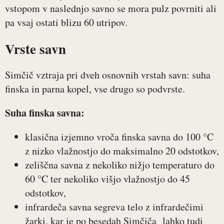
vstopom v naslednjo savno se mora pulz povrniti ali
pa vsaj ostati blizu 60 utripov.
Vrste savn
Simčič vztraja pri dveh osnovnih vrstah savn: suha
finska in parna kopel, vse drugo so podvrste.
Suha finska savna:
klasična izjemno vroča finska savna do 100 °C
z nizko vlažnostjo do maksimalno 20 odstotkov,
zeliščna savna z nekoliko nižjo temperaturo do
60 °C ter nekoliko višjo vlažnostjo do 45
odstotkov,
infrardeča savna segreva telo z infrardečimi
žarki, kar je po besedah Simčiča lahko tudi