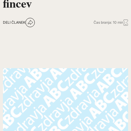
fincev
DELI ČLANEK
Čas branja: 10 min