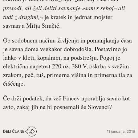
presodi, ali želi deliti savnanje »sam s seboj« ali
tudi z drugimi,«
je kratek in jedrnat mojster
savnanja Mitja Simčič.
Ob sodobnem načinu življenja in pomanjkanju časa
je savna doma vsekakor dobrodošla. Postavimo jo
lahko v kleti, kopalnici, na podstrešju. Pogoj je
električna napetost 220 oz. 380 V, oskrba s svežim
zrakom, peč, tuš, primerna višina in primerna tla za
čiščenje.
Če drži podatek, da več Fincev uporablja savno kot
avto, zakaj jih ne bi posnemali še Slovenci?
DELI ČLANEK
11 januarja, 2016