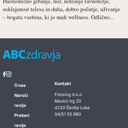
Harmonično gibanje, mir, notranje ravnotežje,
usklajenost telesa in duha, dobro počutje, uživanje
– bogata vsebina, ki jo nudi wellness. Odlično...
Kontakt
O nas
Freising d.o.o
Naroči
Mestni trg 20
revijo
4220 Škofja Loka
04/51 55 880
Preberi
revijo