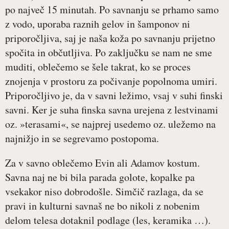
po največ 15 minutah. Po savnanju se prhamo samo
z vodo, uporaba raznih gelov in šamponov ni
priporočljiva, saj je naša koža po savnanju prijetno
spočita in občutljiva. Po zaključku se nam ne sme
muditi, oblečemo se šele takrat, ko se proces
znojenja v prostoru za počivanje popolnoma umiri.
Priporočljivo je, da v savni ležimo, vsaj v suhi finski
savni. Ker je suha finska savna urejena z lestvinami
oz. »terasami«, se najprej usedemo oz. uležemo na
najnižjo in se segrevamo postopoma.
Za v savno oblečemo Evin ali Adamov kostum.
Savna naj ne bi bila parada golote, kopalke pa
vsekakor niso dobrodošle. Simčič razlaga, da se
pravi in kulturni savnaš ne bo nikoli z nobenim
delom telesa dotaknil podlage (les, keramika …).