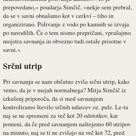
prepovedano,« poudarja Simčič, »nekje sem prebral,
da se v savni obnašamo kot v cerkvi – tiho in
organizirano. Polivanje z vodo po kamnih se izvaja
po navodilih. Če o tem nismo prepričani, vprašajmo
mojstra savnanja in obvezno tudi ostale prisotne v
savni.«
Srčni utrip
Pri savnanju se nam občutno zviša srčni utrip, kako
vemo, da je v mejah normalnega? Mitja Simčič iz
izkušenj priporoča, da si med savnanjem
kontroliramo število srčnih udarcev oz. pulz. Le-ta
naj se ne spremeni za več kot 20 odstotkov, kar
pomeni, da če pred savnanjem naštejemo 60 utripov
na minuto, naj se ti ne zvišajo na več kot 72, pred