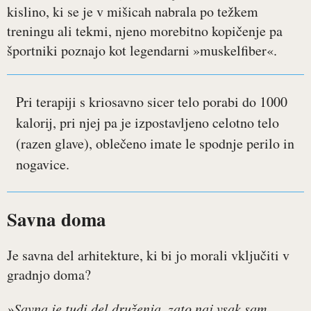
kislino, ki se je v mišicah nabrala po težkem
treningu ali tekmi, njeno morebitno kopičenje pa
športniki poznajo kot legendarni »muskelfiber«.
Pri terapiji s kriosavno sicer telo porabi do 1000
kalorij, pri njej pa je izpostavljeno celotno telo
(razen glave), oblečeno imate le spodnje perilo in
nogavice.
Savna doma
Je savna del arhitekture, ki bi jo morali vključiti v
gradnjo doma?
»Savna je tudi del druženja, zato naj vsak sam