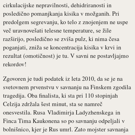
cirkulacijske nepravilnosti, dehidriranosti in
posledično pomanjkanja kisika v možganih. Pri
predolgem segrevanju, ko telo z znojenjem ne uspe
več uravnovešati telesne temperature, se žile
razširijo, posledično se zviša pulz, ki nima česa
poganjati, zniža se koncentracija kisika v krvi in
rezultat (omotičnost) je tu. V savni ne postavljajmo
rekordov!
Zgovoren je tudi podatek iz leta 2010, da se je na
svetovnem prvenstvu v savnanju na Finskem zgodila
tragedija. Oba finalista, ki sta pri 110 stopinjah
Celzija zdržala šest minut, sta se namreč
onesvestila. Rusa Vladimirja Ladyzhenskega in
Finca Tima Kaukonena so po savnanju odpeljali v
bolnišnico, kjer je Rus umrl. Zato mojster savnanja