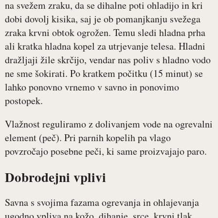
na svežem zraku, da se dihalne poti ohladijo in kri
dobi dovolj kisika, saj je ob pomanjkanju svežega
zraka krvni obtok ogrožen. Temu sledi hladna prha
ali kratka hladna kopel za utrjevanje telesa. Hladni
dražljaji žile skrčijo, vendar nas poliv s hladno vodo
ne sme šokirati. Po kratkem počitku (15 minut) se
lahko ponovno vrnemo v savno in ponovimo
postopek.
Vlažnost reguliramo z dolivanjem vode na ogrevalni
element (peč). Pri parnih kopelih pa vlago
povzročajo posebne peči, ki same proizvajajo paro.
Dobrodejni vplivi
Savna s svojima fazama ogrevanja in ohlajevanja
ugodno vpliva na kožo, dihanje, srce, krvni tlak,