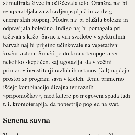
stimulirala živce in očiščevala telo. Oranžna naj bi
se uporabljala za zdravljenje pljuč in za dvig
energijskih stopenj. Modra naj bi blažila bolezni in
odpravljala bolečino. Indigo naj bi pomagala pri
težavah s kožo. Savne z viri svetlobe v spektralnih
barvah naj bi prijetno učinkovale na vegetativni
živčni sistem. Simčič je do kromoterapije sicer
nekoliko skeptičen, saj ugotavlja, da v večini
primerov investitorji različnih ustanov (žal) najdejo
prostor za program savn v kleteh. Temu primerno
iščejo kombinacijo dizajna ter raznih
»pripomočkov«, med katere po njegovem spada tudi
t. i. kromoterapija, da popestrijo pogled na svet.
Senena savna