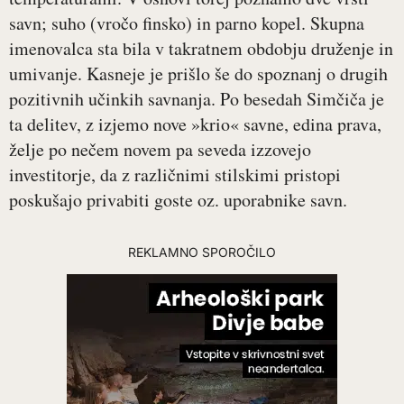
savn; suho (vročo finsko) in parno kopel. Skupna
imenovalca sta bila v takratnem obdobju druženje in
umivanje. Kasneje je prišlo še do spoznanj o drugih
pozitivnih učinkih savnanja. Po besedah Simčiča je
ta delitev, z izjemo nove »krio« savne, edina prava,
želje po nečem novem pa seveda izzovejo
investitorje, da z različnimi stilskimi pristopi
poskušajo privabiti goste oz. uporabnike savn.
REKLAMNO SPOROČILO