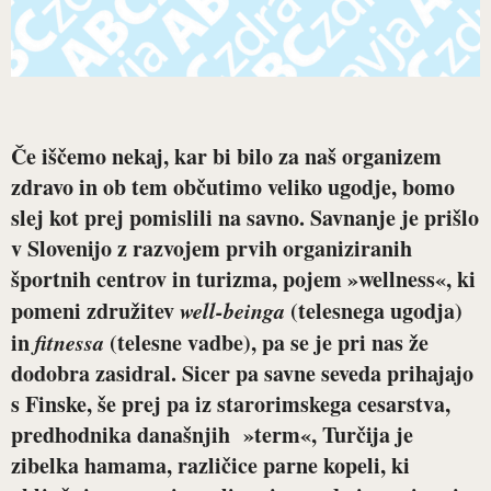
Če iščemo nekaj, kar bi bilo za naš organizem
zdravo in ob tem občutimo veliko ugodje, bomo
slej kot prej pomislili na savno. Savnanje je prišlo
v Slovenijo z razvojem prvih organiziranih
športnih centrov in turizma, pojem »wellness«, ki
pomeni združitev
well-beinga
(telesnega ugodja)
in
fitnessa
(telesne vadbe), pa se je pri nas že
dodobra zasidral. Sicer pa savne seveda prihajajo
s Finske, še prej pa iz starorimskega cesarstva,
predhodnika današnjih »term«, Turčija je
zibelka hamama, različice parne kopeli, ki