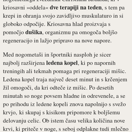
dve terapiji na teden
kriosavni »oddela«
, s tem pa
krepi in ohranja svojo zavidljivo muskulaturo in si
globoko odpočije. Kriosavna hlad proizvaja s
dušika
pomočjo
, organizmu pa omogoča boljšo
regeneracijo in lažjo pripravo na nove napore.
Med nogometaši in športniki nasploh je sicer
ledena
kopel
najbolj razširjena
, ki po napornih
treningih ali tekmah pomaga pri regeneraciji mišic.
Ledena kopel traja največ deset minut in s krčenjem
žil omogoči, da kri odteče iz mišic. Po desetih
minutah so noge povsem hladne in odrevenele, a se
po prihodu iz ledene kopeli znova napolnijo s svežo
krvjo, ki skupaj s kisikom pripomore k boljšemu
delovanju celic. Ob istem času velika količina nove
krvi, ki priteče v noge, s seboj odplakne tudi mlečno