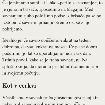
Če je nimamo sami, si lahko »perilo za savnanje«, to
je rjuho in brisačo, sposodimo na blagajni. Med
savnanjem rjuho položimo podse, z brisačo pa se po
izstopu iz savne in prhanju otremo oz. se z njo
pokrijemo.
Idealno je, če savno obiščemo enkrat na teden,
dobro pa, da vsaj enkrat na mesec. Če pa se dobro
počutimo, jo lahko uporabljamo tudi vsak dan.
Trdnih pravil, kako se je treba savnati, ni. Na
splošno velja, da moramo prisluhniti samemu sebi
in svojemu počutju.
Kot v cerkvi
Včasih smo v savnah priča glasnemu govorjenju in
nekontroliranemu polivanju kamnov. »To je