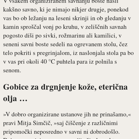
V vsakem organiziranem savnanju boste našli
kakšno savno, ki je nimajo nikjer drugje, ponekod
vas bo ob ležanju na leseni skrinji in ob gledanju v
kamin sproščal vonj po kruhu, v zeliščnih savnah
pogosto diši po sivki, rožmarinu ali kamilici, v
seneni savni boste sedeli na ogrevanem stolu, čez
telo pokriti s pregrinjalom, iz naslonjala stola pa bo
v vas pri okoli 40 °C puhtela para iz polnila s
senom.
Gobice za drgnjenje kože, eterična
olja …
»V dobro organizirane ustanove jih ne prinašamo,«
pravi Mitja Simčič, »saj čiščenje z različnimi
pripomočki neposredno v savni ni dobrodošlo.