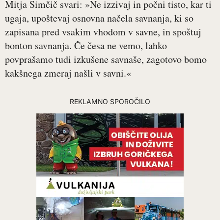
Mitja Simčič svari: »Ne izzivaj in počni tisto, kar ti
ugaja, upoštevaj osnovna načela savnanja, ki so
zapisana pred vsakim vhodom v savne, in spoštuj
bonton savnanja. Če česa ne vemo, lahko
povprašamo tudi izkušene savnaše, zagotovo bomo
kakšnega zmeraj našli v savni.«
REKLAMNO SPOROČILO