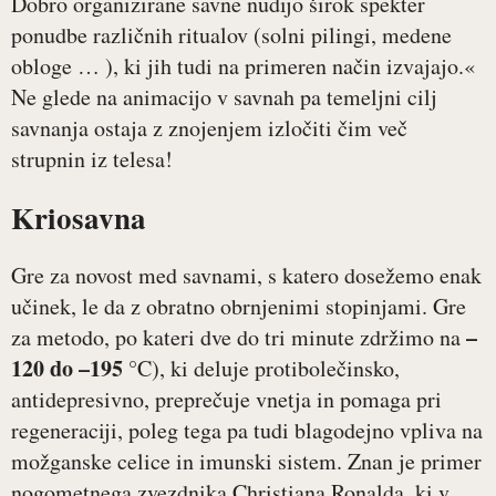
Dobro organizirane savne nudijo širok spekter
ponudbe različnih ritualov (solni pilingi, medene
obloge … ), ki jih tudi na primeren način izvajajo.«
Ne glede na animacijo v savnah pa temeljni cilj
savnanja ostaja z znojenjem izločiti čim več
strupnin iz telesa!
Kriosavna
Gre za novost med savnami, s katero dosežemo enak
učinek, le da z obratno obrnjenimi stopinjami. Gre
–
za metodo, po kateri dve do tri minute zdržimo na
120 do –195
°C), ki deluje protibolečinsko,
antidepresivno, preprečuje vnetja in pomaga pri
regeneraciji, poleg tega pa tudi blagodejno vpliva na
možganske celice in imunski sistem. Znan je primer
nogometnega zvezdnika Christiana Ronalda, ki v