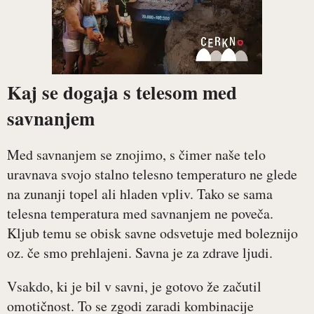
Kaj se dogaja s telesom med
savnanjem
Med savnanjem se znojimo, s čimer naše telo
uravnava svojo stalno telesno temperaturo ne glede
na zunanji topel ali hladen vpliv. Tako se sama
telesna temperatura med savnanjem ne poveča.
Kljub temu se obisk savne odsvetuje med boleznijo
oz. če smo prehlajeni. Savna je za zdrave ljudi.
Vsakdo, ki je bil v savni, je gotovo že začutil
omotičnost. To se zgodi zaradi kombinacije