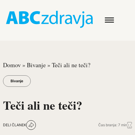
Domov
»
Bivanje
»
Teči ali ne teči?
Bivanje
Teči ali ne teči?
DELI ČLANEK
Čas branja: 7 min