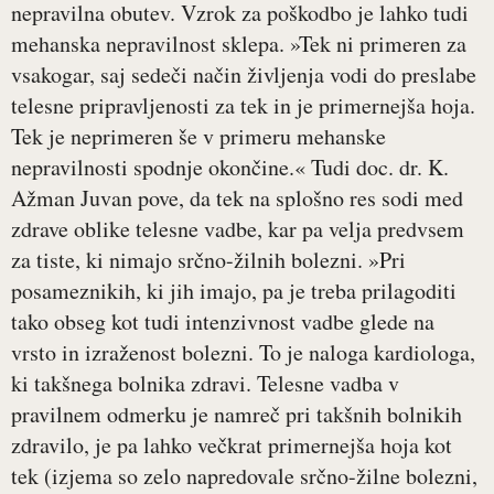
nepravilna obutev. Vzrok za poškodbo je lahko tudi
mehanska nepravilnost sklepa. »Tek ni primeren za
vsakogar, saj sedeči način življenja vodi do preslabe
telesne pripravljenosti za tek in je primernejša hoja.
Tek je neprimeren še v primeru mehanske
nepravilnosti spodnje okončine.« Tudi doc. dr. K.
Ažman Juvan pove, da tek na splošno res sodi med
zdrave oblike telesne vadbe, kar pa velja predvsem
za tiste, ki nimajo srčno-žilnih bolezni. »Pri
posameznikih, ki jih imajo, pa je treba prilagoditi
tako obseg kot tudi intenzivnost vadbe glede na
vrsto in izraženost bolezni. To je naloga kardiologa,
ki takšnega bolnika zdravi. Telesne vadba v
pravilnem odmerku je namreč pri takšnih bolnikih
zdravilo, je pa lahko večkrat primernejša hoja kot
tek (izjema so zelo napredovale srčno-žilne bolezni,