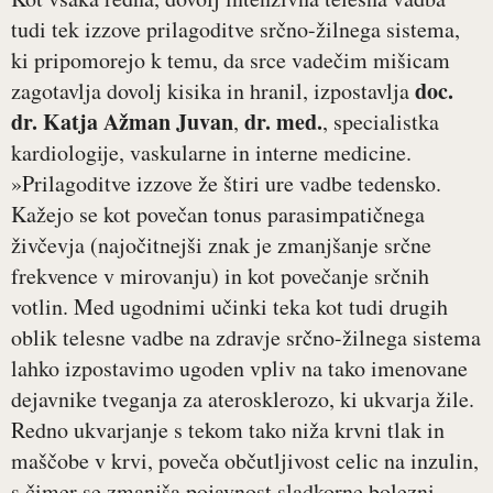
tudi tek izzove prilagoditve srčno-žilnega sistema,
ki pripomorejo k temu, da srce vadečim mišicam
doc.
zagotavlja dovolj kisika in hranil, izpostavlja
dr.
Katja Ažman Juvan
dr. med.
,
, specialistka
kardiologije, vaskularne in interne medicine.
»Prilagoditve izzove že štiri ure vadbe tedensko.
Kažejo se kot povečan tonus parasimpatičnega
živčevja (najočitnejši znak je zmanjšanje srčne
frekvence v mirovanju) in kot povečanje srčnih
votlin. Med ugodnimi učinki teka kot tudi drugih
oblik telesne vadbe na zdravje srčno-žilnega sistema
lahko izpostavimo ugoden vpliv na tako imenovane
dejavnike tveganja za aterosklerozo, ki ukvarja žile.
Redno ukvarjanje s tekom tako niža krvni tlak in
maščobe v krvi, poveča občutljivost celic na inzulin,
s čimer se zmanjša pojavnost sladkorne bolezni,