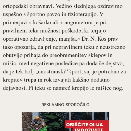
ortopedski obravnavi. Večino slednjega ozdravimo
uspešno s športno pavzo in fizioterapijo. V
primerjavi s košarko ali z nogometom je pri
pravilnem teku možnost poškodb, ki terjajo
operativno zdravljenje, manjša.« Dr. N. Kos prav
tako opozarja, da pri nepravilnem teku z neustrezno
obutvijo prihaja do preobremenitev sklepov in
mišic, med negativne posledice pa doda še dejstvo,
da je tek bolj „enostranski“ šport, saj je potrebno za
krepitev trupa in rok izvajati kakšno dodatno
dejavnost. Pi teku se namreč krepijo le mišice nog.
REKLAMNO SPOROČILO