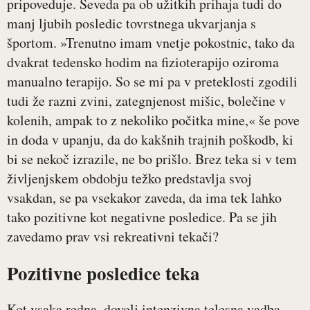
pripoveduje. Seveda pa ob užitkih prihaja tudi do
manj ljubih posledic tovrstnega ukvarjanja s
športom. »Trenutno imam vnetje pokostnic, tako da
dvakrat tedensko hodim na fizioterapijo oziroma
manualno terapijo. So se mi pa v preteklosti zgodili
tudi že razni zvini, zategnjenost mišic, bolečine v
kolenih, ampak to z nekoliko počitka mine,« še pove
in doda v upanju, da do kakšnih trajnih poškodb, ki
bi se nekoč izrazile, ne bo prišlo. Brez teka si v tem
življenjskem obdobju težko predstavlja svoj
vsakdan, se pa vsekakor zaveda, da ima tek lahko
tako pozitivne kot negativne posledice. Pa se jih
zavedamo prav vsi rekreativni tekači?
Pozitivne posledice teka
Kot vsaka redna, dovolj intenzivna telesna vadba