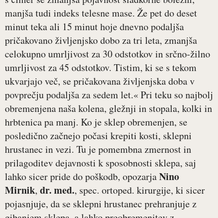
manjša tudi indeks telesne mase. Že pet do deset
minut teka ali 15 minut hoje dnevno podaljša
pričakovano življenjsko dobo za tri leta, zmanjša
celokupno umrljivost za 30 odstotkov in srčno-žilno
umrljivost za 45 odstotkov. Tistim, ki se s tekom
ukvarjajo več, se pričakovana življenjska doba v
povprečju podaljša za sedem let.« Pri teku so najbolj
obremenjena naša kolena, gležnji in stopala, kolki in
hrbtenica pa manj. Ko je sklep obremenjen, se
posledično začnejo počasi krepiti kosti, sklepni
hrustanec in vezi. Tu je pomembna zmernost in
prilagoditev dejavnosti k sposobnosti sklepa, saj
Nino
lahko sicer pride do poškodb, opozarja
Mirnik
dr. med.
,
, spec. ortoped. kirurgije, ki sicer
pojasnjuje, da se sklepni hrustanec prehranjuje z
gibanjem sklepa, a lahko preobremenitev z