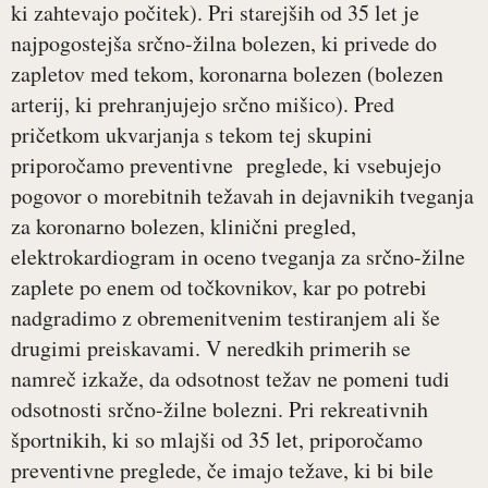
ki zahtevajo počitek). Pri starejših od 35 let je
najpogostejša srčno-žilna bolezen, ki privede do
zapletov med tekom, koronarna bolezen (bolezen
arterij, ki prehranjujejo srčno mišico). Pred
pričetkom ukvarjanja s tekom tej skupini
priporočamo preventivne preglede, ki vsebujejo
pogovor o morebitnih težavah in dejavnikih tveganja
za koronarno bolezen, klinični pregled,
elektrokardiogram in oceno tveganja za srčno-žilne
zaplete po enem od točkovnikov, kar po potrebi
nadgradimo z obremenitvenim testiranjem ali še
drugimi preiskavami. V neredkih primerih se
namreč izkaže, da odsotnost težav ne pomeni tudi
odsotnosti srčno-žilne bolezni. Pri rekreativnih
športnikih, ki so mlajši od 35 let, priporočamo
preventivne preglede, če imajo težave, ki bi bile