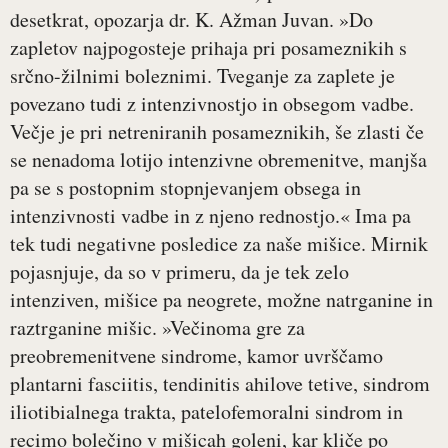
desetkrat, opozarja dr. K. Ažman Juvan. »Do
zapletov najpogosteje prihaja pri posameznikih s
srčno-žilnimi boleznimi. Tveganje za zaplete je
povezano tudi z intenzivnostjo in obsegom vadbe.
Večje je pri netreniranih posameznikih, še zlasti če
se nenadoma lotijo intenzivne obremenitve, manjša
pa se s postopnim stopnjevanjem obsega in
intenzivnosti vadbe in z njeno rednostjo.« Ima pa
tek tudi negativne posledice za naše mišice. Mirnik
pojasnjuje, da so v primeru, da je tek zelo
intenziven, mišice pa neogrete, možne natrganine in
raztrganine mišic. »Večinoma gre za
preobremenitvene sindrome, kamor uvrščamo
plantarni fasciitis, tendinitis ahilove tetive, sindrom
iliotibialnega trakta, patelofemoralni sindrom in
recimo bolečino v mišicah goleni, kar kliče po