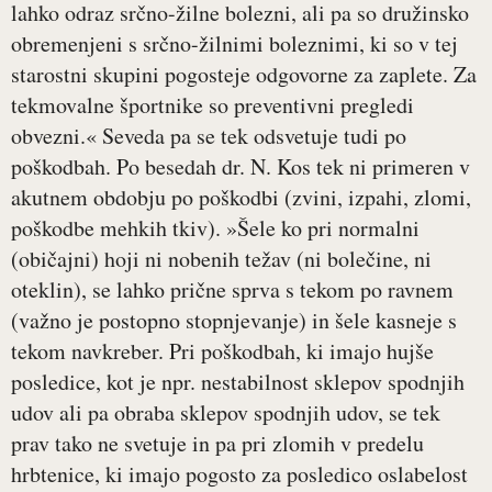
lahko odraz srčno-žilne bolezni, ali pa so družinsko
obremenjeni s srčno-žilnimi boleznimi, ki so v tej
starostni skupini pogosteje odgovorne za zaplete. Za
tekmovalne športnike so preventivni pregledi
obvezni.« Seveda pa se tek odsvetuje tudi po
poškodbah. Po besedah dr. N. Kos tek ni primeren v
akutnem obdobju po poškodbi (zvini, izpahi, zlomi,
poškodbe mehkih tkiv). »Šele ko pri normalni
(običajni) hoji ni nobenih težav (ni bolečine, ni
oteklin), se lahko prične sprva s tekom po ravnem
(važno je postopno stopnjevanje) in šele kasneje s
tekom navkreber. Pri poškodbah, ki imajo hujše
posledice, kot je npr. nestabilnost sklepov spodnjih
udov ali pa obraba sklepov spodnjih udov, se tek
prav tako ne svetuje in pa pri zlomih v predelu
hrbtenice, ki imajo pogosto za posledico oslabelost