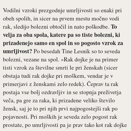
Vodilni vzroki prezgodnje umrljivosti so enaki pri
obeh spolih, in sicer na prvem mestu močno vodi
To
rak, sledijo bolezni obtočil in nato poškodbe.
velja za oba spola, katere pa so tiste bolezni, ki
prizadenejo samo en spol in so pogosto vzrok za
umrljivost?
Po besedah Tine Lesnik so to seveda
bolezni, vezane na spol. »Rak dojke je na primer
tisti vzrok za številne smrti le pri ženskah (sicer
obstaja tudi rak dojke pri moškem, vendar je v
primerjavi z ženskami zelo redek). Čeprav ta rak
postaja vse bolj ozdravljiv in se stopnja preživetja
veča, pa gre za raka, ki prizadene veliko število
žensk, saj je to pri njih prvi najpogostejši rak po
pojavnosti. Pri moških je seveda zelo pogost rak
prostate, po umrljivosti pa je prav tako kot rak dojke