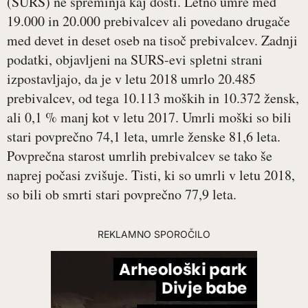
(SURS) ne spreminja kaj dosti. Letno umre med
19.000 in 20.000 prebivalcev ali povedano drugače
med devet in deset oseb na tisoč prebivalcev. Zadnji
podatki, objavljeni na SURS-evi spletni strani
izpostavljajo, da je v letu 2018 umrlo 20.485
prebivalcev, od tega 10.113 moških in 10.372 žensk,
ali 0,1 % manj kot v letu 2017. Umrli moški so bili
stari povprečno 74,1 leta, umrle ženske 81,6 leta.
Povprečna starost umrlih prebivalcev se tako še
naprej počasi zvišuje. Tisti, ki so umrli v letu 2018,
so bili ob smrti stari povprečno 77,9 leta.
REKLAMNO SPOROČILO