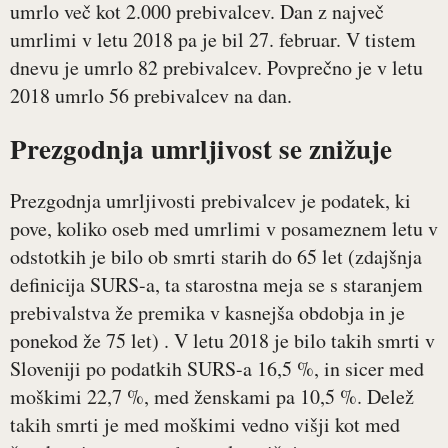
umrlo več kot 2.000 prebivalcev. Dan z največ
umrlimi v letu 2018 pa je bil 27. februar. V tistem
dnevu je umrlo 82 prebivalcev. Povprečno je v letu
2018 umrlo 56 prebivalcev na dan.
Prezgodnja umrljivost se znižuje
Prezgodnja umrljivosti prebivalcev je podatek, ki
pove, koliko oseb med umrlimi v posameznem letu v
odstotkih je bilo ob smrti starih do 65 let (zdajšnja
definicija SURS-a, ta starostna meja se s staranjem
prebivalstva že premika v kasnejša obdobja in je
ponekod že 75 let) . V letu 2018 je bilo takih smrti v
Sloveniji po podatkih SURS-a 16,5 %, in sicer med
moškimi 22,7 %, med ženskami pa 10,5 %. Delež
takih smrti je med moškimi vedno višji kot med