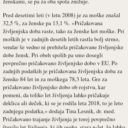
ženskami, se pa za oba spola znižuje.
Pred desetimi leti (v letu 2008) je za moške znašal
32,5 %, za ženske pa 13,1 %. »Pričakovana
življenjska doba raste, tako za ženske kot moške. Pri
moških je v zadnjih desetih letih rastla bolj strmo,
vendar še vedno ni prehitela pričakovane življenjske
dobe žensk. Pri obeh spolih pa smo dosegli
povprečno pričakovano življenjsko dobo v EU. Po
zadnjih podatkih je pričakovana življenjska doba za
žensko 84 let in za moškega 78,3 leta. Gre za
pričakovano življenjsko dobo ob rojstvu, kar
pomeni, da toliko let življenja lahko pričakuje
deklica ali deček, ki se je rodila leta 2018, to je leto
zadnjega podatka,« dodaja Tina Lesnik, dr. med.
Pričakovano trajanje življenja je torej povprečno
število let življenja, ki jih oseba, stara n-let, še lahko