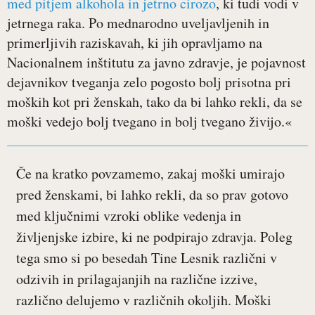
med pitjem alkohola in jetrno cirozo
, ki tudi vodi v
jetrnega raka. Po mednarodno uveljavljenih in
primerljivih raziskavah, ki jih opravljamo na
Nacionalnem inštitutu za javno zdravje, je pojavnost
dejavnikov tveganja zelo pogosto bolj prisotna pri
moških kot pri ženskah, tako da bi lahko rekli, da se
moški vedejo bolj tvegano in bolj tvegano živijo.«
Če na kratko povzamemo, zakaj moški umirajo
pred ženskami, bi lahko rekli, da so prav gotovo
med ključnimi vzroki oblike vedenja in
življenjske izbire, ki ne podpirajo zdravja. Poleg
tega smo si po besedah Tine Lesnik različni v
odzivih in prilagajanjih na različne izzive,
različno delujemo v različnih okoljih. Moški