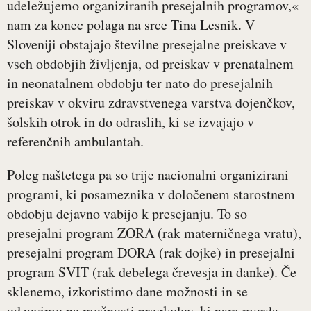
udeležujemo organiziranih presejalnih programov,«
nam za konec polaga na srce Tina Lesnik. V
Sloveniji obstajajo številne presejalne preiskave v
vseh obdobjih življenja, od preiskav v prenatalnem
in neonatalnem obdobju ter nato do presejalnih
preiskav v okviru zdravstvenega varstva dojenčkov,
šolskih otrok in do odraslih, ki se izvajajo v
referenčnih ambulantah.
Poleg naštetega pa so trije nacionalni organizirani
programi, ki posameznika v določenem starostnem
obdobju dejavno vabijo k presejanju. To so
presejalni program ZORA (rak materničnega vratu),
presejalni program DORA (rak dojke) in presejalni
program SVIT (rak debelega črevesja in danke). Če
sklenemo, izkoristimo dane možnosti in se
odzovimo na možnosti pregledov, ki nam morda