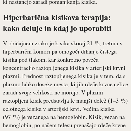
ki nastanejo zaradi pomanjkanja kisika.
Hiperbarična kisikova terapija:
kako deluje in kdaj jo uporabiti
V običajnem zraku je kisika skoraj 21 %, tretma v
hiperbarični komori pa omogoči dihanje čistega
kisika pod tlakom, kar konkretno poveča
koncentracijo raztopljenega kisika v arterijski krvni
plazmi. Prednost raztopljenega kisika je v tem, da s
plazmo lahko doseže mesta, ki jih rdeče krvne celice
zaradi svoje velikosti ne morejo. V plazmi
raztopljeni kisik predstavlja le manjši delež (1–3 %)
celotnega kisika v arterijski krvi. Večina kisika
(97 %) je vezanega na hemoglobin. Kisik, vezan na
hemoglobin, po našem telesu prenašajo rdeče krvne