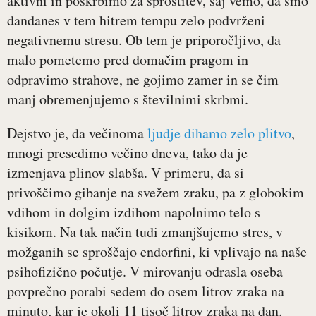
aktivni in poskrbimo za sprostitev, saj vemo, da smo
dandanes v tem hitrem tempu zelo podvrženi
negativnemu stresu. Ob tem je priporočljivo, da
malo pometemo pred domačim pragom in
odpravimo strahove, ne gojimo zamer in se čim
manj obremenjujemo s številnimi skrbmi.
Dejstvo je, da večinoma
ljudje dihamo zelo plitvo
,
mnogi presedimo večino dneva, tako da je
izmenjava plinov slabša. V primeru, da si
privoščimo gibanje na svežem zraku, pa z globokim
vdihom in dolgim izdihom napolnimo telo s
kisikom. Na tak način tudi zmanjšujemo stres, v
možganih se sproščajo endorfini, ki vplivajo na naše
psihofizično počutje. V mirovanju odrasla oseba
povprečno porabi sedem do osem litrov zraka na
minuto, kar je okoli 11 tisoč litrov zraka na dan.