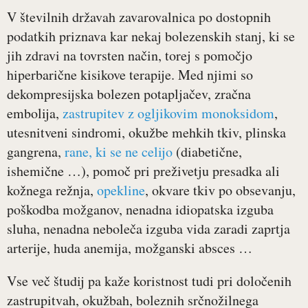
V številnih državah zavarovalnica po dostopnih
podatkih priznava kar nekaj bolezenskih stanj, ki se
jih zdravi na tovrsten način, torej s pomočjo
hiperbarične kisikove terapije. Med njimi so
dekompresijska bolezen potapljačev, zračna
embolija,
zastrupitev z ogljikovim monoksidom
,
utesnitveni sindromi, okužbe mehkih tkiv, plinska
gangrena,
rane, ki se ne celijo
(diabetične,
ishemične …), pomoč pri preživetju presadka ali
kožnega režnja,
opekline
, okvare tkiv po obsevanju,
poškodba možganov, nenadna idiopatska izguba
sluha, nenadna neboleča izguba vida zaradi zaprtja
arterije, huda anemija, možganski absces …
Vse več študij pa kaže koristnost tudi pri določenih
zastrupitvah, okužbah, boleznih srčnožilnega