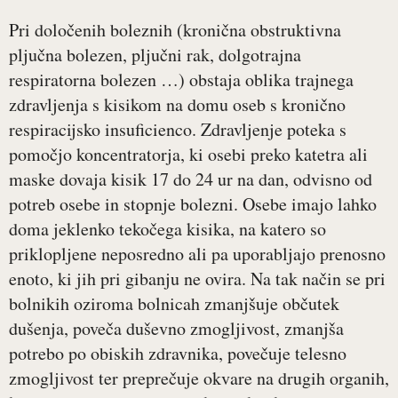
Pri določenih boleznih (kronična obstruktivna
pljučna bolezen, pljučni rak, dolgotrajna
respiratorna bolezen …) obstaja oblika trajnega
zdravljenja s kisikom na domu oseb s kronično
respiracijsko insuficienco. Zdravljenje poteka s
pomočjo koncentratorja, ki osebi preko katetra ali
maske dovaja kisik 17 do 24 ur na dan, odvisno od
potreb osebe in stopnje bolezni. Osebe imajo lahko
doma jeklenko tekočega kisika, na katero so
priklopljene neposredno ali pa uporabljajo prenosno
enoto, ki jih pri gibanju ne ovira. Na tak način se pri
bolnikih oziroma bolnicah zmanjšuje občutek
dušenja, poveča duševno zmogljivost, zmanjša
potrebo po obiskih zdravnika, povečuje telesno
zmogljivost ter preprečuje okvare na drugih organih,