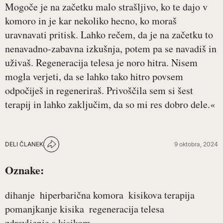
Mogoče je na začetku malo strašljivo, ko te dajo v
komoro in je kar nekoliko hecno, ko moraš
uravnavati pritisk. Lahko rečem, da je na začetku to
nenavadno-zabavna izkušnja, potem pa se navadiš in
uživaš. Regeneracija telesa je noro hitra. Nisem
mogla verjeti, da se lahko tako hitro povsem
odpočiješ in regeneriraš. Privoščila sem si šest
terapij in lahko zaključim, da so mi res dobro dele.«
DELI ČLANEK
9 oktobra, 2024
Oznake:
dihanje
hiperbarična komora
kisikova terapija
pomanjkanje kisika
regeneracija telesa
zdravljenje s kisikom