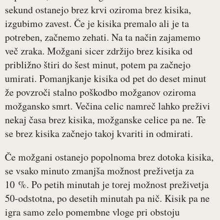
sekund ostanejo brez krvi oziroma brez kisika,
izgubimo zavest. Če je kisika premalo ali je ta
potreben, začnemo zehati. Na ta način zajamemo
več zraka. Možgani sicer zdržijo brez kisika od
približno štiri do šest minut, potem pa začnejo
umirati. Pomanjkanje kisika od pet do deset minut
že povzroči stalno poškodbo možganov oziroma
možgansko smrt. Večina celic namreč lahko preživi
nekaj časa brez kisika, možganske celice pa ne. Te
se brez kisika začnejo takoj kvariti in odmirati.
Če možgani ostanejo popolnoma brez dotoka kisika,
se vsako minuto zmanjša možnost preživetja za
10 %. Po petih minutah je torej možnost preživetja
50-odstotna, po desetih minutah pa nič. Kisik pa ne
igra samo zelo pomembne vloge pri obstoju