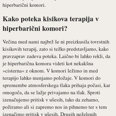
hiperbarični komori.
Kako poteka kisikova terapija v
hiperbarični komori?
Večina med nami najbrž še ni preizkusila tovrstnih
kisikovih terapij, zato si težko predstavljamo, kako
pravzaprav zadeva poteka. Laično bi lahko rekli, da
je hiperbarična komora videti kot nekakšna
»cisterna« z oknom. V komori ležimo in med
terapijo lahko menjamo položaje. V komori do
spremembe atmosferskega tlaka prihaja počasi, kar
omogoča, da se lažje privajamo na tlak. Sproti
izenačujemo pritisk v ušesih, tako da zehamo,
požiramo ali si zapremo nos in pihnemo ter s tem
izenačimo pritisk v ušesih. Drugih neželenih