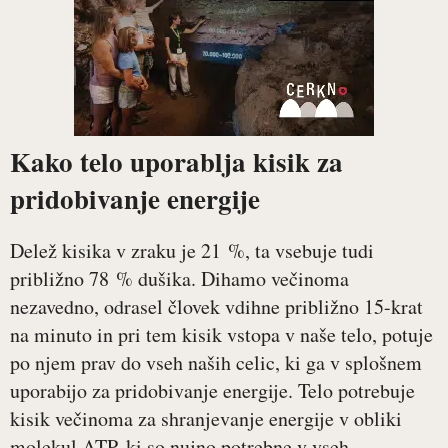
Kako telo uporablja kisik za
pridobivanje energije
Delež kisika v zraku je 21 %, ta vsebuje tudi
približno 78 % dušika. Dihamo večinoma
nezavedno, odrasel človek vdihne približno 15-krat
na minuto in pri tem kisik vstopa v naše telo, potuje
po njem prav do vseh naših celic, ki ga v splošnem
uporabijo za pridobivanje energije. Telo potrebuje
kisik večinoma za shranjevanje energije v obliki
molekul ATP, ki so nujno potrebne v vseh