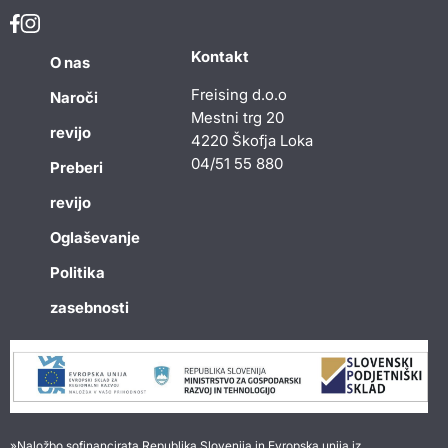
Kontakt
O nas
Freising d.o.o
Naroči
Mestni trg 20
revijo
4220 Škofja Loka
04/51 55 880
Preberi
revijo
Oglaševanje
Politika
zasebnosti
»Naložbo sofinancirata Republika Slovenija in Evropska unija iz