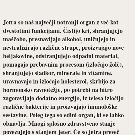
Jetra so naš največji notranji organ z več kot
dvestotimi funkcijami. Čistijo kri, shranjujejo
maščobo, presnavljajo alkohol, uničujejo in
nevtralizirajo različne strupe, proizvajajo nove
beljakovine, odstranjujejo odpadni material,
pomagajo prebavnim procesom (izločajo žolč),
shranjujejo sladkor, minerale in vitamine,
uravnavajo in izločajo holesterol, skrbijo za
hormonsko ravnotežje, po potrebi na hitro
zagotavljajo dodatno energijo, iz telesa izločijo
različne bakterije in proizvajajo imunološke
sestavine. Poleg tega so edini organ, ki se lahko
obnavlja. Mnogi splošno zdravstveno stanje
povezujejo s stanjem jeter. Če so jetra preveč