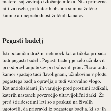
matere, saj zavirajo izločanje mleka. Niso primerne
niti za osebe, pri katerih obstaja sum na žolčne
kamne ali neprehodnost žolčnih kanalov.
Pegasti badelj
Isti botanični družini nebinovk kot artičoka pripada
tudi pegasti badelj. Pegasti badelj je zelo učinkovit
pri odpravljanju težav pri boleznih jeter. Flavonoidi,
kamor spadajo tudi flavolignani, učinkovine v plodu
pegastega badlja opravljajo tudi varovalno vlogo.
Kot antioksidanti jih varujejo pred prostimi radikali,
katerih nastanek povzročijo ultravijolični žarki. Že
pred štiridesetimi leti so s poskusi na živalih
ugotovili, da pripravki iz pegastega badlja, ki so jih