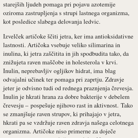
starejših ljudeh pomaga pri pojavu azotemije
oziroma zastrupljenja s strupi lastnega organizma,
kot posledice slabega delovanja ledvic.
Izvelček artičoke ščiti jetra, ker ima antioksidativne
lastnosti. Artičoka vsebuje veliko silimarina in
inulina, ki jetra zaščitita in jih spodbudita tako, da
znižujeta raven maščobe in holesterola v krvi.
Inulin, neprebavljiv ogljikov hidrat, ima blag
odvajalni učinek ter pomaga pri zaprtju. Zdravje
jeter je odvisno tudi od rednega praznjenja črevesja.
Inulin je hkrati hrana za dobre bakterije v debelem
črevesju – pospešuje njihovo rast in aktivnost. Tako
se zmanjšuje raven strupov, ki prihajajo v jetra,
hkrati pa se vzdržuje raven zdravja našega celotnega
organizma. Artičoke niso primerne za doječe