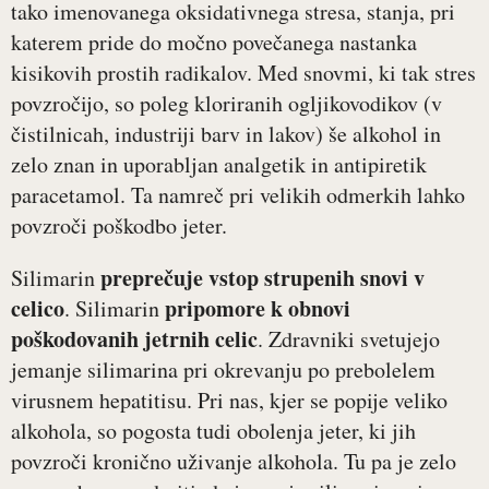
tako imenovanega oksidativnega stresa, stanja, pri
katerem pride do močno povečanega nastanka
kisikovih prostih radikalov. Med snovmi, ki tak stres
povzročijo, so poleg kloriranih ogljikovodikov (v
čistilnicah, industriji barv in lakov) še alkohol in
zelo znan in uporabljan analgetik in antipiretik
paracetamol. Ta namreč pri velikih odmerkih lahko
povzroči poškodbo jeter.
preprečuje vstop strupenih snovi v
Silimarin
celico
pripomore k obnovi
. Silimarin
poškodovanih jetrnih celic
. Zdravniki svetujejo
jemanje silimarina pri okrevanju po prebolelem
virusnem hepatitisu. Pri nas, kjer se popije veliko
alkohola, so pogosta tudi obolenja jeter, ki jih
povzroči kronično uživanje alkohola. Tu pa je zelo