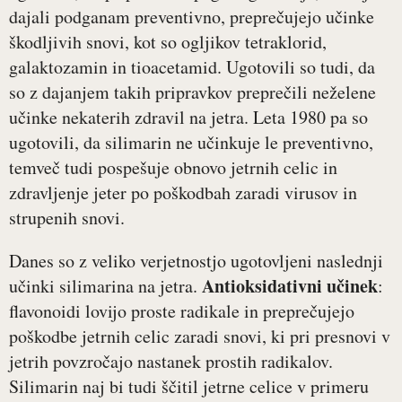
dajali podganam preventivno, preprečujejo učinke
škodljivih snovi, kot so ogljikov tetraklorid,
galaktozamin in tioacetamid. Ugotovili so tudi, da
so z dajanjem takih pripravkov preprečili neželene
učinke nekaterih zdravil na jetra. Leta 1980 pa so
ugotovili, da silimarin ne učinkuje le preventivno,
temveč tudi pospešuje obnovo jetrnih celic in
zdravljenje jeter po poškodbah zaradi virusov in
strupenih snovi.
Danes so z veliko verjetnostjo ugotovljeni naslednji
Antioksidativni učinek
učinki silimarina na jetra.
:
flavonoidi lovijo proste radikale in preprečujejo
poškodbe jetrnih celic zaradi snovi, ki pri presnovi v
jetrih povzročajo nastanek prostih radikalov.
Silimarin naj bi tudi ščitil jetrne celice v primeru