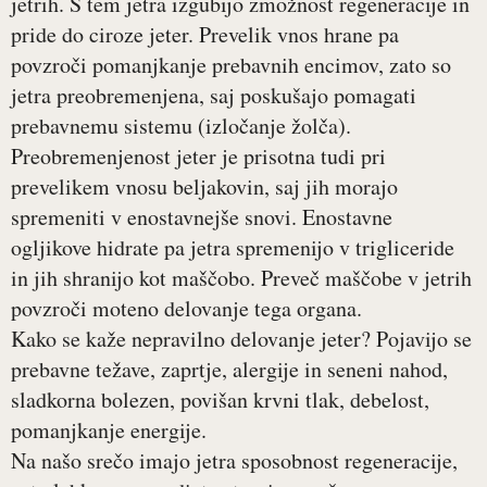
jetrih. S tem jetra izgubijo zmožnost regeneracije in
pride do ciroze jeter. Prevelik vnos hrane pa
povzroči pomanjkanje prebavnih encimov, zato so
jetra preobremenjena, saj poskušajo pomagati
prebavnemu sistemu (izločanje žolča).
Preobremenjenost jeter je prisotna tudi pri
prevelikem vnosu beljakovin, saj jih morajo
spremeniti v enostavnejše snovi. Enostavne
ogljikove hidrate pa jetra spremenijo v trigliceride
in jih shranijo kot maščobo. Preveč maščobe v jetrih
povzroči moteno delovanje tega organa.
Kako se kaže nepravilno delovanje jeter? Pojavijo se
prebavne težave, zaprtje, alergije in seneni nahod,
sladkorna bolezen, povišan krvni tlak, debelost,
pomanjkanje energije.
Na našo srečo imajo jetra sposobnost regeneracije,