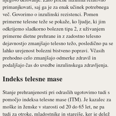
primanjkovati, saj ga je za enak učinek potrebnega
več. Govorimo o inzulinski rezistenci. Pomen
primerne telesne teže se pokaže, ko ljudje, ki jim
odkrijemo sladkorno bolezen tipa 2, z uživanjem
primerne dietne prehrane in z zadostno telesno
dejavnostjo zmanjšajo telesno težo, posledično pa se
lahko urejenost bolezni bistveno popravi. Včasih
prehodno celo zmanjšajo odmerke zdravil in
podaljšajo čas do uvedbe inzulinskega zdravljenja.
Indeks telesne mase
Stanje prehranjenosti pri odraslih ugotovimo tudi s
pomočjo indeksa telesne mase (ITM). Je kazalec za
moške in ženske v starosti od 20 do 65 let, ne pa
tudi za otroke, mladostnike in starejše, ker je delež