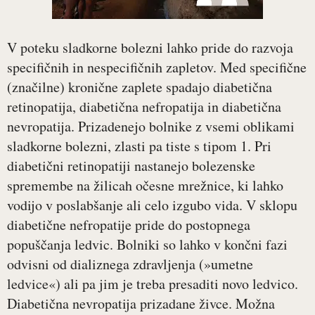
V poteku sladkorne bolezni lahko pride do razvoja
specifičnih in nespecifičnih zapletov. Med specifične
(značilne) kronične zaplete spadajo diabetična
retinopatija, diabetična nefropatija in diabetična
nevropatija. Prizadenejo bolnike z vsemi oblikami
sladkorne bolezni, zlasti pa tiste s tipom 1. Pri
diabetični retinopatiji nastanejo bolezenske
spremembe na žilicah očesne mrežnice, ki lahko
vodijo v poslabšanje ali celo izgubo vida. V sklopu
diabetične nefropatije pride do postopnega
popuščanja ledvic. Bolniki so lahko v končni fazi
odvisni od dializnega zdravljenja (»umetne
ledvice«) ali pa jim je treba presaditi novo ledvico.
Diabetična nevropatija prizadane živce. Možna