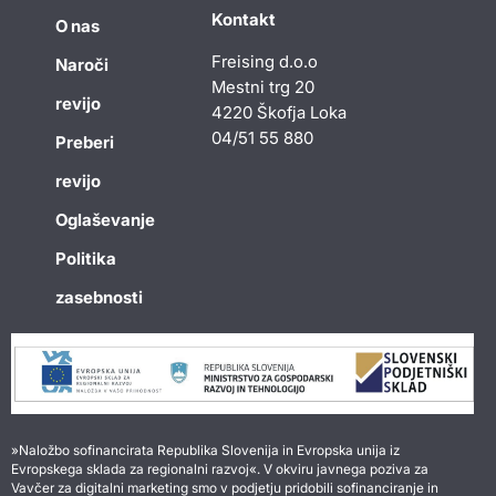
Kontakt
O nas
Freising d.o.o
Naroči
Mestni trg 20
revijo
4220 Škofja Loka
04/51 55 880
Preberi
revijo
Oglaševanje
Politika
zasebnosti
»Naložbo sofinancirata Republika Slovenija in Evropska unija iz
Evropskega sklada za regionalni razvoj«. V okviru javnega poziva za
Vavčer za digitalni marketing smo v podjetju pridobili sofinanciranje in