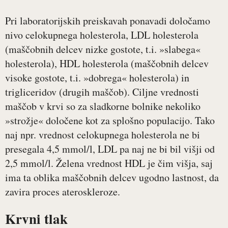
Pri laboratorijskih preiskavah ponavadi določamo
nivo celokupnega holesterola, LDL holesterola
(maščobnih delcev nizke gostote, t.i. »slabega«
holesterola), HDL holesterola (maščobnih delcev
visoke gostote, t.i. »dobrega« holesterola) in
trigliceridov (drugih maščob). Ciljne vrednosti
maščob v krvi so za sladkorne bolnike nekoliko
»strožje« določene kot za splošno populacijo. Tako
naj npr. vrednost celokupnega holesterola ne bi
presegala 4,5 mmol/l, LDL pa naj ne bi bil višji od
2,5 mmol/l. Želena vrednost HDL je čim višja, saj
ima ta oblika maščobnih delcev ugodno lastnost, da
zavira proces ateroskleroze.
Krvni tlak