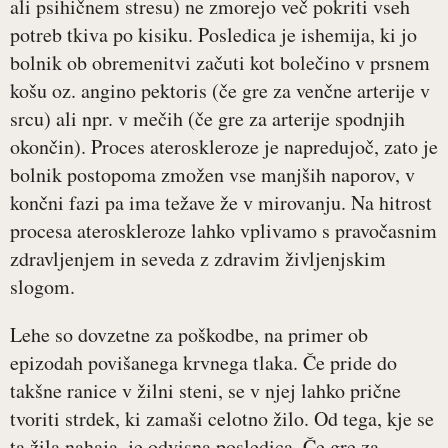
ali psihičnem stresu) ne zmorejo več pokriti vseh
potreb tkiva po kisiku. Posledica je ishemija, ki jo
bolnik ob obremenitvi začuti kot bolečino v prsnem
košu oz. angino pektoris (če gre za venčne arterije v
srcu) ali npr. v mečih (če gre za arterije spodnjih
okončin). Proces ateroskleroze je napredujoč, zato je
bolnik postopoma zmožen vse manjših naporov, v
končni fazi pa ima težave že v mirovanju. Na hitrost
procesa ateroskleroze lahko vplivamo s pravočasnim
zdravljenjem in seveda z zdravim življenjskim
slogom.
Lehe so dovzetne za poškodbe, na primer ob
epizodah povišanega krvnega tlaka. Če pride do
takšne ranice v žilni steni, se v njej lahko prične
tvoriti strdek, ki zamaši celotno žilo. Od tega, kje se
ta žila nahaja, je odvisna posledica. Če gre za