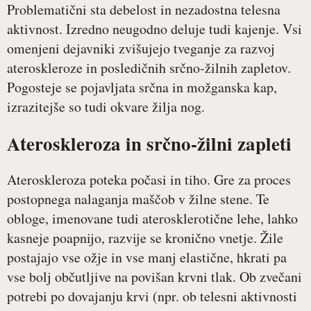
Problematični sta debelost in nezadostna telesna
aktivnost. Izredno neugodno deluje tudi kajenje. Vsi
omenjeni dejavniki zvišujejo tveganje za razvoj
ateroskleroze in posledičnih srčno-žilnih zapletov.
Pogosteje se pojavljata srčna in možganska kap,
izrazitejše so tudi okvare žilja nog.
Ateroskleroza in srčno-žilni zapleti
Ateroskleroza poteka počasi in tiho. Gre za proces
postopnega nalaganja maščob v žilne stene. Te
obloge, imenovane tudi aterosklerotične lehe, lahko
kasneje poapnijo, razvije se kronično vnetje. Žile
postajajo vse ožje in vse manj elastične, hkrati pa
vse bolj občutljive na povišan krvni tlak. Ob zvečani
potrebi po dovajanju krvi (npr. ob telesni aktivnosti