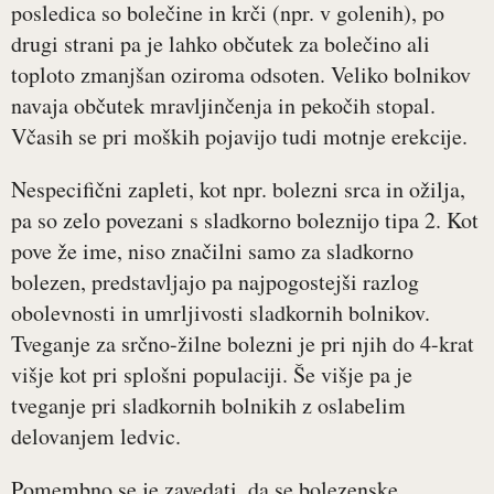
posledica so bolečine in krči (npr. v golenih), po
drugi strani pa je lahko občutek za bolečino ali
toploto zmanjšan oziroma odsoten. Veliko bolnikov
navaja občutek mravljinčenja in pekočih stopal.
Včasih se pri moških pojavijo tudi motnje erekcije.
Nespecifični zapleti, kot npr. bolezni srca in ožilja,
pa so zelo povezani s sladkorno boleznijo tipa 2. Kot
pove že ime, niso značilni samo za sladkorno
bolezen, predstavljajo pa najpogostejši razlog
obolevnosti in umrljivosti sladkornih bolnikov.
Tveganje za srčno-žilne bolezni je pri njih do 4-krat
višje kot pri splošni populaciji. Še višje pa je
tveganje pri sladkornih bolnikih z oslabelim
delovanjem ledvic.
Pomembno se je zavedati, da se bolezenske