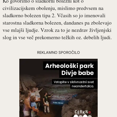
Ko govorimo o sladkorni bolezni kot o
civilizacijskem obolenju, mislimo predvsem na
sladkorno bolezen tipa 2. Včasih so jo imenovali
starostna sladkorna bolezen, dandanes pa zbolevajo
vse mlajši ljudje. Vzrok za to je nezdrav življenjski
slog in vse več prekomerno težkih oz. debelih ljudi.
REKLAMNO SPOROČILO