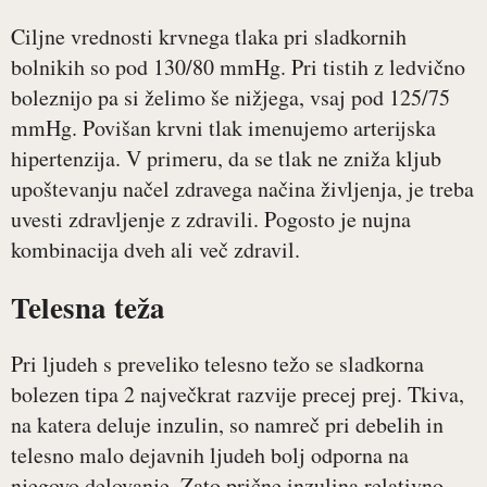
Ciljne vrednosti krvnega tlaka pri sladkornih
bolnikih so pod 130/80 mmHg. Pri tistih z ledvično
boleznijo pa si želimo še nižjega, vsaj pod 125/75
mmHg. Povišan krvni tlak imenujemo arterijska
hipertenzija. V primeru, da se tlak ne zniža kljub
upoštevanju načel zdravega načina življenja, je treba
uvesti zdravljenje z zdravili. Pogosto je nujna
kombinacija dveh ali več zdravil.
Telesna teža
Pri ljudeh s preveliko telesno težo se sladkorna
bolezen tipa 2 največkrat razvije precej prej. Tkiva,
na katera deluje inzulin, so namreč pri debelih in
telesno malo dejavnih ljudeh bolj odporna na
njegovo delovanje. Zato prične inzulina relativno