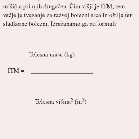
mišičja pri njih drugačen. Čim višji je ITM, tem
večje je tveganje za razvoj bolezni srca in ožilja ter
sladkorne bolezni. Izračunamo ga po formuli:
Telesna masa (kg)
ITM =
­­­____________________
2
2
Telesna višina
(m
)