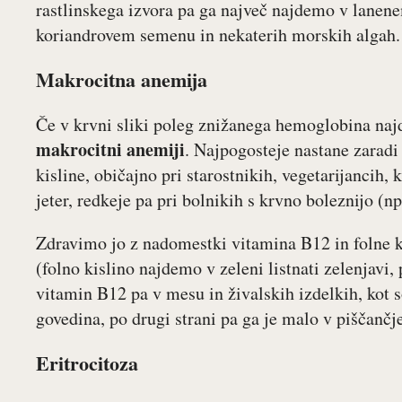
rastlinskega izvora pa ga največ najdemo v lanene
koriandrovem semenu in nekaterih morskih algah.
Makrocitna anemija
Če v krvni sliki poleg znižanega hemoglobina naj
makrocitni anemiji
. Najpogosteje nastane zaradi
kisline, običajno pri starostnikih, vegetarijancih,
jeter, redkeje pa pri bolnikih s krvno boleznijo (np
Zdravimo jo z nadomestki vitamina B12 in folne 
(folno kislino najdemo v zeleni listnati zelenjavi, 
vitamin B12 pa v mesu in živalskih izdelkih, kot so 
govedina, po drugi strani pa ga je malo v piščanč
Eritrocitoza