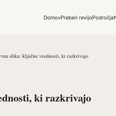
Domov
Preberi revijo
Področja
N
vna slika: ključne vrednosti, ki razkrivajo
dnosti, ki razkrivajo