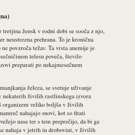
tna)
r tretjina žensk v rodni dobi se sooča z njo,
er neustrezna prehrana. To je kronična
o ne povzroča težav. Ta vrsta anemije je
osečničinem telesu poveča, število
lezovi preparati po nekajmesečnem
omanjkanja železa, se svetuje uživanje
 nekaterih živilih rastlinskega izvora
 organizem veliko boljša v živilih
 namreč nahajajo snovi, kot so fitati
 vežejo nase ter s tem preprečijo, da bi ga
e nahaja v jetrih in drobovini, v živilih