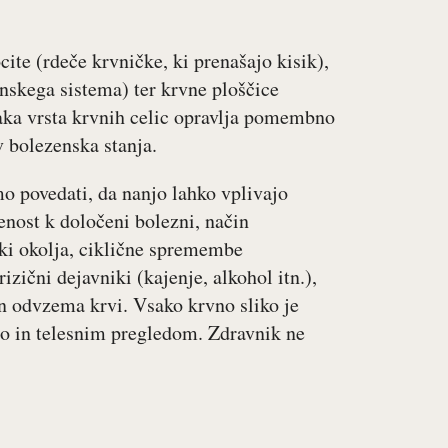
cite (rdeče krvničke, ki prenašajo kisik),
nskega sistema) ter krvne ploščice
Vsaka vrsta krvnih celic opravlja pomembno
 bolezenska stanja.
o povedati, da nanjo lahko vplivajo
jenost k določeni bolezni, način
nki okolja, ciklične spremembe
 rizični dejavniki (kajenje, alkohol itn.),
čin odvzema krvi. Vsako krvno sliko je
zo in telesnim pregledom. Zdravnik ne