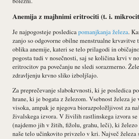
bolezni.
Anemija z majhnimi eritrociti (t. i. mikroci
Je najpogosteje posledica
pomanjkanja železa
. Ka
zanjo so odgovorne obilne menstrualne krvavitve t
oblika anemije, kateri se telo prilagodi in običajn
pogosta tudi v nosečnosti, saj se količina krvi v n
eritrocitov pa povečanju ne sledi sorazmerno. Že
zdravljenju krvno sliko izboljšajo.
Za preprečevanje slabokrvnosti, ki je posledica p
hrane, ki je bogata z železom. Vsebnost železa je v
visoka, ampak je njegova biorazpoložljivost za naš
živalskega izvora. V živilih rastlinskega izvora se
(najdemo jih v žitih, fižolu, grahu, leči), ki železo
naše telo učinkovito privzelo v kri. Največ železa s