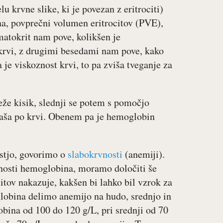
lu krvne slike, ki je povezan z eritrociti)
na, povprečni volumen eritrocitov (PVE),
matokrit nam pove, kolikšen je
i krvi, z drugimi besedami nam pove, kako
a je viskoznost krvi, to pa zviša tveganje za
eže kisik, slednji se potem s pomočjo
enaša po krvi. Obenem pa je hemoglobin
stjo, govorimo o
slabokrvnosti
(anemiji).
dnosti hemoglobina, moramo določiti še
citov nakazuje, kakšen bi lahko bil vzrok za
lobina delimo anemijo na hudo, srednjo in
obina od 100 do 120 g/L, pri srednji od 70