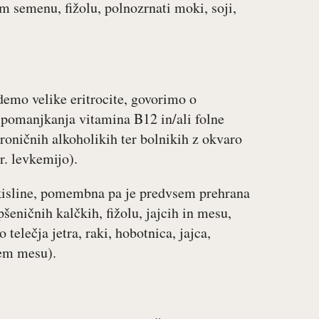
m semenu, fižolu, polnozrnati moki, soji,
demo velike eritrocite, govorimo o
 pomanjkanja vitamina B12 in/ali folne
 kroničnih alkoholikih ter bolnikih z okvaro
r. levkemijo).
kisline, pomembna pa je predvsem prehrana
pšeničnih kalčkih, fižolu, jajcih in mesu,
telečja jetra, raki, hobotnica, jajca,
jem mesu).