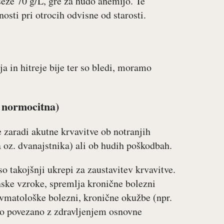
eže 70 g/L, gre za hudo anemijo. Te
osti pri otrocih odvisne od starosti.
ja in hitreje bije ter so bledi, moramo
.
normocitna
)
 zaradi akutne krvavitve ob notranjih
a oz. dvanajstnika) ali ob hudih poškodbah.
o takojšnji ukrepi za zaustavitev krvavitve.
ske vzroke, spremlja kronične bolezni
revmatološke bolezni, kronične okužbe (npr.
dno povezano z zdravljenjem osnovne