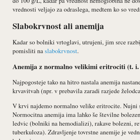
do 100 g/L, kadar pa vrednost hemoglobina ne dos
vrednosti veljajo za odraslega, medtem ko so vredn
Slabokrvnost ali anemija
Kadar so bolniki vrtoglavi, utrujeni, jim srce razbi
pomisliti na
slabokrvnost
.
Anemija z normalno velikimi eritrociti (t. i
Najpogosteje tako na hitro nastala anemija nastane
krvavitvah (npr. v prebavila zaradi razjede želodc
V krvi najdemo normalno velike eritrocite. Nujni s
Normocitna anemija ima lahko še številne bolezen
ledvic (bolniki na hemodializi), rakave bolezni, 
tuberkuloza). Zdravljenje tovrstne anemije je ve