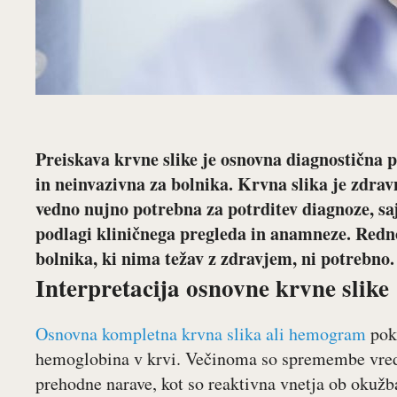
Preiskava krvne slike je osnovna diagnostična p
in neinvazivna za bolnika. Krvna slika je zdrav
vedno nujno potrebna za potrditev diagnoze, saj
podlagi kliničnega pregleda in anamneze. Redno
bolnika, ki nima težav z zdravjem, ni potrebno.
Interpretacija osnovne krvne slike
Osnovna kompletna krvna slika ali hemogram
poka
hemoglobina v krvi. Večinoma so spremembe vred
prehodne narave, kot so reaktivna vnetja ob okužb