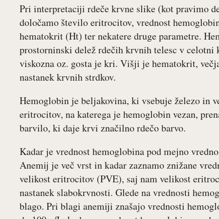
Pri interpretaciji rdeče krvne slike (kot pravimo de
določamo število eritrocitov, vrednost hemoglobi
hematokrit (Ht) ter nekatere druge parametre. He
prostorninski delež rdečih krvnih telesc v celotn
viskozna oz. gosta je kri. Višji je hematokrit, večj
nastanek krvnih strdkov.
Hemoglobin je beljakovina, ki vsebuje železo in v
eritrocitov, na katerega je hemoglobin vezan, pr
barvilo, ki daje krvi značilno rdečo barvo.
Kadar je vrednost hemoglobina pod mejno vredno
Anemij je več vrst in kadar zaznamo znižane vre
velikost eritrocitov (PVE), saj nam velikost eritro
nastanek slabokrvnosti. Glede na vrednosti hemog
blago. Pri blagi anemiji znašajo vrednosti hemogl