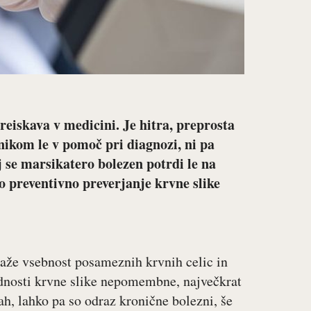
reiskava v medicini. Je hitra, preprosta
nikom le v pomoč pri diagnozi, ni pa
 se marsikatero bolezen potrdi le na
 preventivno preverjanje krvne slike
že vsebnost posameznih krvnih celic in
nosti krvne slike nepomembne, največkrat
ah, lahko pa so odraz kronične bolezni, še