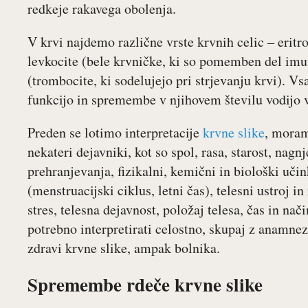
redkeje rakavega obolenja.
V krvi najdemo različne vrste krvnih celic ‒ eritro
levkocite (bele krvničke, ki so pomemben del imu
(trombocite, ki sodelujejo pri strjevanju krvi). 
funkcijo in spremembe v njihovem številu vodijo v
Preden se lotimo interpretacije
krvne slike
, moram
nekateri dejavniki, kot so spol, rasa, starost, nagn
prehranjevanja, fizikalni, kemični in biološki uči
(menstruacijski ciklus, letni čas), telesni ustroj in
stres, telesna dejavnost, položaj telesa, čas in na
potrebno interpretirati celostno, skupaj z anamne
zdravi krvne slike, ampak bolnika.
Spremembe rdeče krvne slike