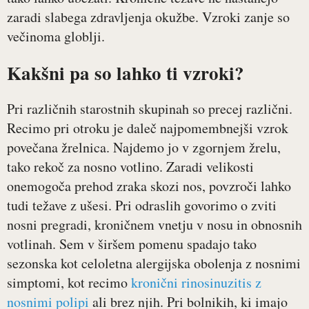
zaradi slabega zdravljenja okužbe. Vzroki zanje so
večinoma globlji.
Kakšni pa so lahko ti vzroki?
Pri različnih starostnih skupinah so precej različni.
Recimo pri otroku je daleč najpomembnejši vzrok
povečana žrelnica. Najdemo jo v zgornjem žrelu,
tako rekoč za nosno votlino. Zaradi velikosti
onemogoča prehod zraka skozi nos, povzroči lahko
tudi težave z ušesi. Pri odraslih govorimo o zviti
nosni pregradi, kroničnem vnetju v nosu in obnosnih
votlinah. Sem v širšem pomenu spadajo tako
sezonska kot celoletna alergijska obolenja z nosnimi
simptomi, kot recimo
kronični rinosinuzitis z
nosnimi polipi
ali brez njih. Pri bolnikih, ki imajo