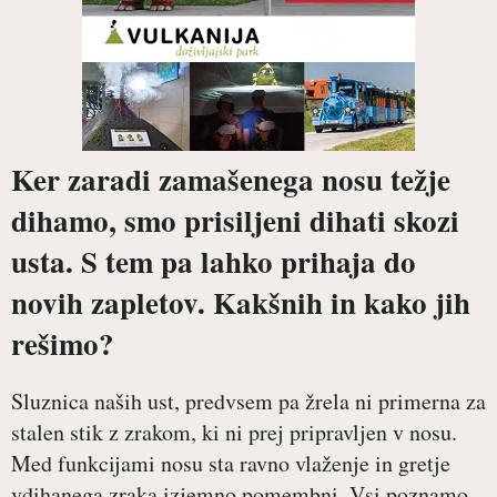
Ker zaradi zamašenega nosu težje
dihamo, smo prisiljeni dihati skozi
usta. S tem pa lahko prihaja do
novih zapletov. Kakšnih in kako jih
rešimo?
Sluznica naših ust, predvsem pa žrela ni primerna za
stalen stik z zrakom, ki ni prej pripravljen v nosu.
Med funkcijami nosu sta ravno vlaženje in gretje
vdihanega zraka izjemno pomembni. Vsi poznamo