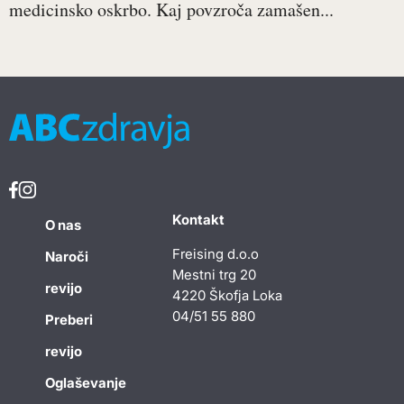
medicinsko oskrbo. Kaj povzroča zamašen...
Kontakt
O nas
Freising d.o.o
Naroči
Mestni trg 20
revijo
4220 Škofja Loka
04/51 55 880
Preberi
revijo
Oglaševanje