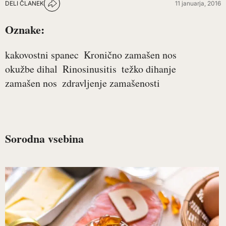
DELI ČLANEK
11 januarja, 2016
Oznake:
kakovostni spanec
Kronično zamašen nos
okužbe dihal
Rinosinusitis
težko dihanje
zamašen nos
zdravljenje zamašenosti
Sorodna vsebina