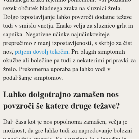
rezek občutek hladnega zraka na sluznici žrela.
Dolgo izpostavljanje lahko povzroči dodatne težave
tudi v smislu vnetja. Enako velja za sluznico grla in
sapnika. Negativne učinke najučinkoviteje
preprečimo z manj izpostavljenosti, s skrbjo za čist
nos,
pitjem dovolj tekočin
. Pri blagih simptomih
okužbe ali bolečine pa tudi z nekaterimi pripravki za
žrelo. Prekomerna uporaba pa lahko vodi v
podaljšanje simptomov.
Lahko dolgotrajno zamašen nos
povzroči še katere druge težave?
Dalj časa kot je nos popolnoma zamašen, večja je
možnost, da gre lahko tudi za napredovanje bolezni
v naslednjo stopnjo. Ko govorimo še o izcedku iz