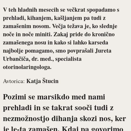
V teh hladnih mesecih se večkrat spopadamo s
prehladi, kihanjem, kašljanjem pa tudi z
zamašenim nosom. Večja težava je, ko slednje
noče in noče miniti. Zakaj pride do kronično
zamašenega nosu in kako si lahko karseda
najbolje pomagamo, smo povprašali
Jureta
Urbančiča, dr. med., specialista
otorinolaringologa
.
Katja Štucin
Avtorica:
Pozimi se marsikdo med nami
prehladi in se takrat sooči tudi z
nezmožnostjo dihanja skozi nos, ker
je le-ta zamašen. Kdaj pa govorimo