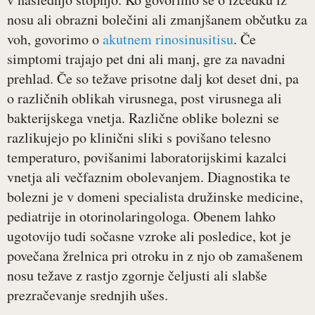
nosu ali obrazni bolečini ali zmanjšanem občutku za
voh, govorimo o
akutnem rinosinusitisu
. Če
simptomi trajajo pet dni ali manj, gre za navadni
prehlad. Če so težave prisotne dalj kot deset dni, pa
o različnih oblikah virusnega, post virusnega ali
bakterijskega vnetja. Različne oblike bolezni se
razlikujejo po klinični sliki s povišano telesno
temperaturo, povišanimi laboratorijskimi kazalci
vnetja ali večfaznim obolevanjem. Diagnostika te
bolezni je v domeni specialista družinske medicine,
pediatrije in otorinolaringologa. Obenem lahko
ugotovijo tudi sočasne vzroke ali posledice, kot je
povečana žrelnica pri otroku in z njo ob zamašenem
nosu težave z rastjo zgornje čeljusti ali slabše
prezračevanje srednjih ušes.