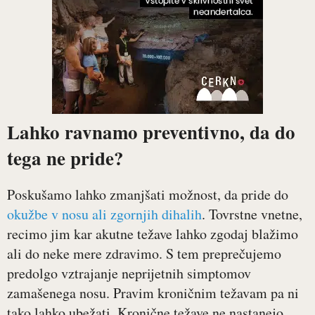
Lahko ravnamo preventivno, da do
tega ne pride?
Poskušamo lahko zmanjšati možnost, da pride do
okužbe v nosu ali zgornjih dihalih
. Tovrstne vnetne,
recimo jim kar akutne težave lahko zgodaj blažimo
ali do neke mere zdravimo. S tem preprečujemo
predolgo vztrajanje neprijetnih simptomov
zamašenega nosu. Pravim kroničnim težavam pa ni
tako lahko ubežati. Kronične težave ne nastanejo