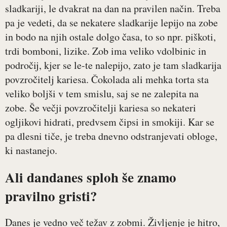
sladkariji, le dvakrat na dan na pravilen način. Treba
pa je vedeti, da se nekatere sladkarije lepijo na zobe
in bodo na njih ostale dolgo časa, to so npr. piškoti,
trdi bomboni, lizike. Zob ima veliko vdolbinic in
področij, kjer se le-te nalepijo, zato je tam sladkarija
povzročitelj kariesa. Čokolada ali mehka torta sta
veliko boljši v tem smislu, saj se ne zalepita na
zobe. Še večji povzročitelji kariesa so nekateri
ogljikovi hidrati, predvsem čipsi in smokiji. Kar se
pa dlesni tiče, je treba dnevno odstranjevati obloge,
ki nastanejo.
Ali dandanes sploh še znamo
pravilno gristi?
Danes je vedno več težav z zobmi. Življenje je hitro,