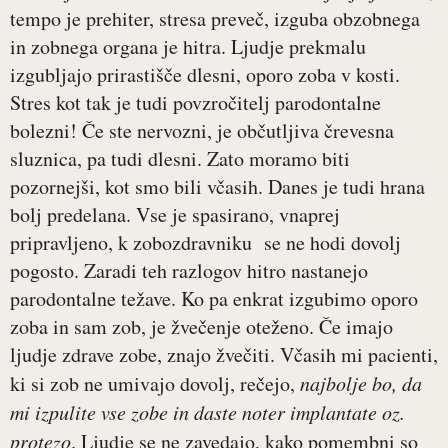
tempo je prehiter, stresa preveč, izguba obzobnega
in zobnega organa je hitra. Ljudje prekmalu
izgubljajo prirastišče dlesni, oporo zoba v kosti.
Stres kot tak je tudi povzročitelj parodontalne
bolezni! Če ste nervozni, je občutljiva črevesna
sluznica, pa tudi dlesni. Zato moramo biti
pozornejši, kot smo bili včasih. Danes je tudi hrana
bolj predelana. Vse je spasirano, vnaprej
pripravljeno, k zobozdravniku se ne hodi dovolj
pogosto. Zaradi teh razlogov hitro nastanejo
parodontalne težave. Ko pa enkrat izgubimo oporo
zoba in sam zob, je žvečenje oteženo. Če imajo
ljudje zdrave zobe, znajo žvečiti. Včasih mi pacienti,
ki si zob ne umivajo dovolj, rečejo,
najbolje bo, da
mi izpulite vse zobe in daste noter implantate oz.
protezo
. Ljudje se ne zavedajo, kako pomembni so