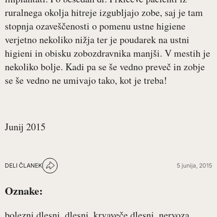
ruralnega okolja hitreje izgubljajo zobe, saj je tam
stopnja ozaveščenosti o pomenu ustne higiene
verjetno nekoliko nižja ter je poudarek na ustni
higieni in obisku zobozdravnika manjši. V mestih je
nekoliko bolje. Kadi pa se še vedno preveč in zobje
se še vedno ne umivajo tako, kot je treba!
Junij 2015
DELI ČLANEK
5 junija, 2015
Oznake:
bolezni dlesni
dlesni
krvaveče dlesni
nervoza