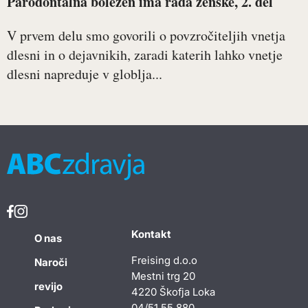
Parodontalna bolezen ima rada ženske, 2. del
V prvem delu smo govorili o povzročiteljih vnetja
dlesni in o dejavnikih, zaradi katerih lahko vnetje
dlesni napreduje v globlja...
Kontakt
O nas
Freising d.o.o
Naroči
Mestni trg 20
revijo
4220 Škofja Loka
04/51 55 880