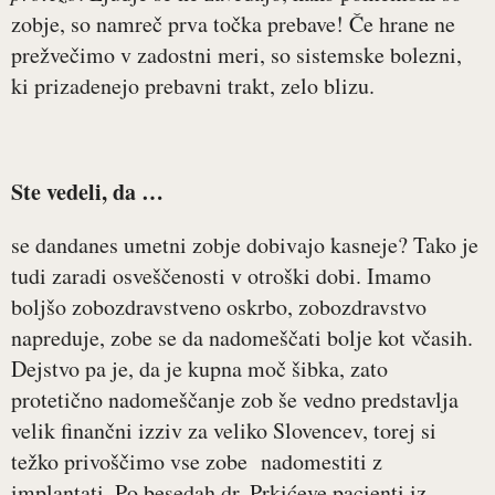
zobje, so namreč prva točka prebave! Če hrane ne
prežvečimo v zadostni meri, so sistemske bolezni,
ki prizadenejo prebavni trakt, zelo blizu.
Ste vedeli, da …
se dandanes umetni zobje dobivajo kasneje? Tako je
tudi zaradi osveščenosti v otroški dobi. Imamo
boljšo zobozdravstveno oskrbo, zobozdravstvo
napreduje, zobe se da nadomeščati bolje kot včasih.
Dejstvo pa je, da je kupna moč šibka, zato
protetično nadomeščanje zob še vedno predstavlja
velik finančni izziv za veliko Slovencev, torej si
težko privoščimo vse zobe nadomestiti z
implantati. Po besedah dr. Prkićeve pacienti iz