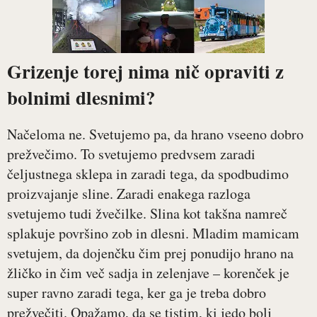
Grizenje torej nima nič opraviti z
bolnimi dlesnimi?
Načeloma ne. Svetujemo pa, da hrano vseeno dobro
prežvečimo. To svetujemo predvsem zaradi
čeljustnega sklepa in zaradi tega, da spodbudimo
proizvajanje sline. Zaradi enakega razloga
svetujemo tudi žvečilke. Slina kot takšna namreč
splakuje površino zob in dlesni. Mladim mamicam
svetujem, da dojenčku čim prej ponudijo hrano na
žličko in čim več sadja in zelenjave – korenček je
super ravno zaradi tega, ker ga je treba dobro
prežvečiti. Opažamo, da se tistim, ki jedo bolj