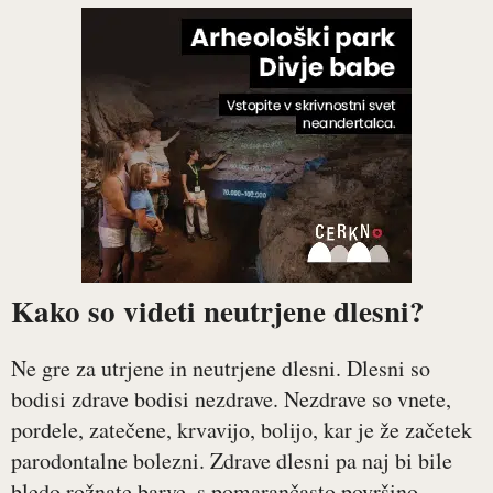
Kako so videti neutrjene dlesni?
Ne gre za utrjene in neutrjene dlesni. Dlesni so
bodisi zdrave bodisi nezdrave. Nezdrave so vnete,
pordele, zatečene, krvavijo, bolijo, kar je že začetek
parodontalne bolezni. Zdrave dlesni pa naj bi bile
bledo rožnate barve, s pomarančasto površino,