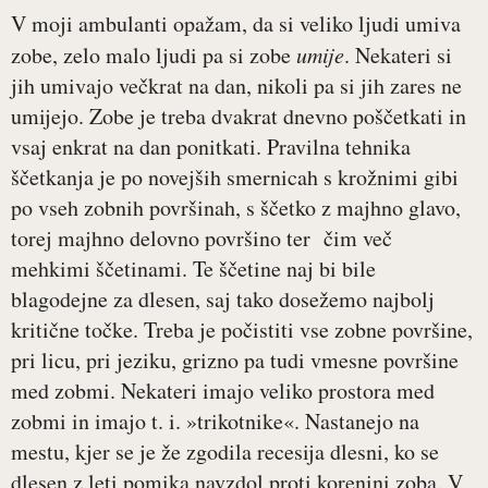
V moji ambulanti opažam, da si veliko ljudi umiva
zobe, zelo malo ljudi pa si zobe
umije
. Nekateri si
jih umivajo večkrat na dan, nikoli pa si jih zares ne
umijejo. Zobe je treba dvakrat dnevno poščetkati in
vsaj enkrat na dan ponitkati. Pravilna tehnika
ščetkanja je po novejših smernicah s krožnimi gibi
po vseh zobnih površinah, s ščetko z majhno glavo,
torej majhno delovno površino ter čim več
mehkimi ščetinami. Te ščetine naj bi bile
blagodejne za dlesen, saj tako dosežemo najbolj
kritične točke. Treba je počistiti vse zobne površine,
pri licu, pri jeziku, grizno pa tudi vmesne površine
med zobmi. Nekateri imajo veliko prostora med
zobmi in imajo t. i. »trikotnike«. Nastanejo na
mestu, kjer se je že zgodila recesija dlesni, ko se
dlesen z leti pomika navzdol proti korenini zoba. V