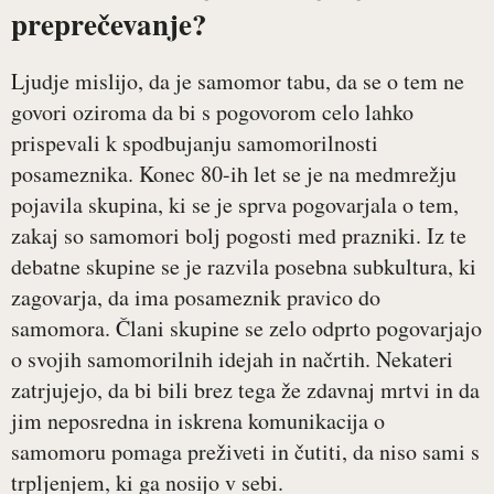
preprečevanje?
Ljudje mislijo, da je samomor tabu, da se o tem ne
govori oziroma da bi s pogovorom celo lahko
prispevali k spodbujanju samomorilnosti
posameznika. Konec 80-ih let se je na medmrežju
pojavila skupina, ki se je sprva pogovarjala o tem,
zakaj so samomori bolj pogosti med prazniki. Iz te
debatne skupine se je razvila posebna subkultura, ki
zagovarja, da ima posameznik pravico do
samomora. Člani skupine se zelo odprto pogovarjajo
o svojih samomorilnih idejah in načrtih. Nekateri
zatrjujejo, da bi bili brez tega že zdavnaj mrtvi in da
jim neposredna in iskrena komunikacija o
samomoru pomaga preživeti in čutiti, da niso sami s
trpljenjem, ki ga nosijo v sebi.