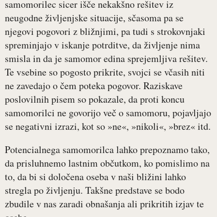
samomorilec sicer išče nekakšno rešitev iz
neugodne življenjske situacije, sčasoma pa se
njegovi pogovori z bližnjimi, pa tudi s strokovnjaki
spreminjajo v iskanje potrditve, da življenje nima
smisla in da je samomor edina sprejemljiva rešitev.
Te vsebine so pogosto prikrite, svojci se včasih niti
ne zavedajo o čem poteka pogovor. Raziskave
poslovilnih pisem so pokazale, da proti koncu
samomorilci ne govorijo več o samomoru, pojavljajo
se negativni izrazi, kot so »ne«, »nikoli«, »brez« itd.
Potencialnega samomorilca lahko prepoznamo tako,
da prisluhnemo lastnim občutkom, ko pomislimo na
to, da bi si določena oseba v naši bližini lahko
stregla po življenju. Takšne predstave se bodo
zbudile v nas zaradi obnašanja ali prikritih izjav te