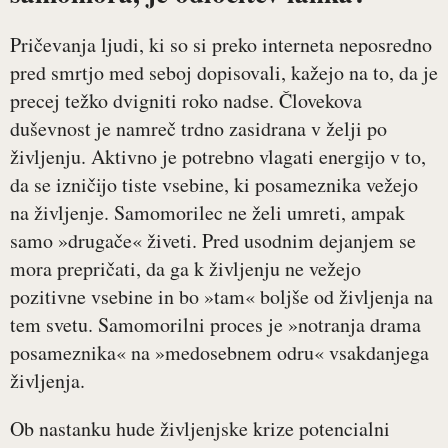
Pričevanja ljudi, ki so si preko interneta neposredno
pred smrtjo med seboj dopisovali, kažejo na to, da je
precej težko dvigniti roko nadse. Človekova
duševnost je namreč trdno zasidrana v želji po
življenju. Aktivno je potrebno vlagati energijo v to,
da se izničijo tiste vsebine, ki posameznika vežejo
na življenje. Samomorilec ne želi umreti, ampak
samo »drugače« živeti. Pred usodnim dejanjem se
mora prepričati, da ga k življenju ne vežejo
pozitivne vsebine in bo »tam« boljše od življenja na
tem svetu. Samomorilni proces je »notranja drama
posameznika« na »medosebnem odru« vsakdanjega
življenja.
Ob nastanku hude življenjske krize potencialni