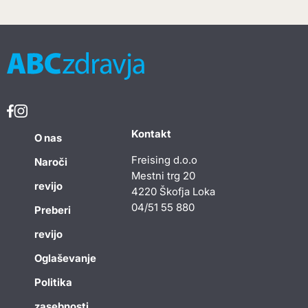
Kontakt
O nas
Freising d.o.o
Naroči
Mestni trg 20
revijo
4220 Škofja Loka
04/51 55 880
Preberi
revijo
Oglaševanje
Politika
zasebnosti