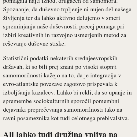
pomagala najti izhod, drugačen od samomora.
Spoznanje, da duševno trpljenje ni nujen del našega
življenja ter da lahko aktivno delujemo v smeri
spreminjanja naše duševnosti, precej pomaga pri
izbiri kreativnih in razvojno usmerjenih metod za
reševanje duševne stiske.
Statistični podatki nekaterih srednjeevropskih
državah, ki so bili prej znani po visoki stopnji
samomorilnosti kažejo na to, da je integracija v
evro-atlantske povezave zagotovo prispevala k
izboljšanju kazalcev. Lahko bi rekli, da so upanje in
spremembe sociokulturnih sporočil pomembni
dejavniki preprečevanja samomorilnosti tako na
ravni posameznika kot tudi celotnega prebivalstva.
Ali lahko tudi družina vpliva na