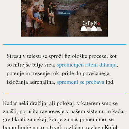
Stresu v telesu se sproži fiziološke procese, kot
so hitrejše bitje srca,
spremenjen ritem dihanja
,
potenje in tresenje rok, pride do povečanega
izločanja adrenalina,
spremeni se prebava
ipd.
Kadar neki dražljaj ali položaj, v katerem smo se
znašli, porušita ravnovesje v našem sistemu in kadar
gre hkrati za nekaj, kar je za nas pomembno, se
bomo ljudje na to odzvali različno, razlaga Kofol.