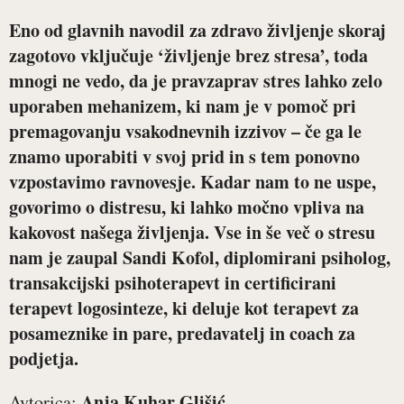
Eno od glavnih navodil za zdravo življenje skoraj
zagotovo vključuje ‘življenje brez stresa’, toda
mnogi ne vedo, da je pravzaprav stres lahko zelo
uporaben mehanizem, ki nam je v pomoč pri
premagovanju vsakodnevnih izzivov – če ga le
znamo uporabiti v svoj prid in s tem ponovno
vzpostavimo ravnovesje. Kadar nam to ne uspe,
govorimo o distresu, ki lahko močno vpliva na
kakovost našega življenja. Vse in še več o stresu
nam je zaupal
Sandi Kofol
, diplomirani psiholog,
transakcijski psihoterapevt in certificirani
terapevt logosinteze, ki deluje kot terapevt za
posameznike in pare, predavatelj in coach za
podjetja.
Anja Kuhar Glišić
Avtorica: