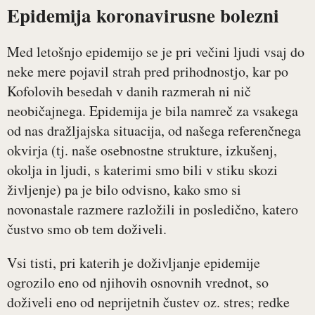
Epidemija koronavirusne bolezni
Med letošnjo epidemijo se je pri večini ljudi vsaj do
neke mere pojavil strah pred prihodnostjo, kar po
Kofolovih besedah v danih razmerah ni nič
neobičajnega. Epidemija je bila namreč za vsakega
od nas dražljajska situacija, od našega referenčnega
okvirja (tj. naše osebnostne strukture, izkušenj,
okolja in ljudi, s katerimi smo bili v stiku skozi
življenje) pa je bilo odvisno, kako smo si
novonastale razmere razložili in posledično, katero
čustvo smo ob tem doživeli.
Vsi tisti, pri katerih je doživljanje epidemije
ogrozilo eno od njihovih osnovnih vrednot, so
doživeli eno od neprijetnih čustev oz. stres; redke