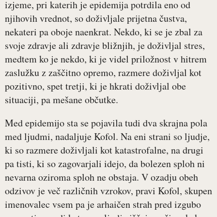
izjeme, pri katerih je epidemija potrdila eno od
njihovih vrednot, so doživljale prijetna čustva,
nekateri pa oboje naenkrat. Nekdo, ki se je zbal za
svoje zdravje ali zdravje bližnjih, je doživljal stres,
medtem ko je nekdo, ki je videl priložnost v hitrem
zaslužku z zaščitno opremo, razmere doživljal kot
pozitivno, spet tretji, ki je hkrati doživljal obe
situaciji, pa mešane občutke.
Med epidemijo sta se pojavila tudi dva skrajna pola
med ljudmi, nadaljuje Kofol. Na eni strani so ljudje,
ki so razmere doživljali kot katastrofalne, na drugi
pa tisti, ki so zagovarjali idejo, da bolezen sploh ni
nevarna oziroma sploh ne obstaja. V ozadju obeh
odzivov je več različnih vzrokov, pravi Kofol, skupen
imenovalec vsem pa je arhaičen strah pred izgubo