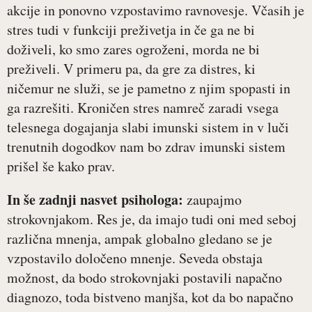
akcije in ponovno vzpostavimo ravnovesje. Včasih je
stres tudi v funkciji preživetja in če ga ne bi
doživeli, ko smo zares ogroženi, morda ne bi
preživeli. V primeru pa, da gre za distres, ki
ničemur ne služi, se je pametno z njim spopasti in
ga razrešiti. Kroničen stres namreč zaradi vsega
telesnega dogajanja slabi imunski sistem in v luči
trenutnih dogodkov nam bo zdrav imunski sistem
prišel še kako prav.
In še zadnji nasvet psihologa:
zaupajmo
strokovnjakom. Res je, da imajo tudi oni med seboj
različna mnenja, ampak globalno gledano se je
vzpostavilo določeno mnenje. Seveda obstaja
možnost, da bodo strokovnjaki postavili napačno
diagnozo, toda bistveno manjša, kot da bo napačno