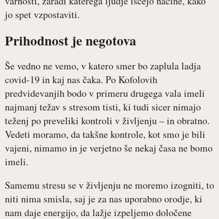
varnosti, zaradi katerega ljudje iščejo načine, kako
jo spet vzpostaviti.
Prihodnost je negotova
Še vedno ne vemo, v katero smer bo zaplula ladja
covid-19 in kaj nas čaka. Po Kofolovih
predvidevanjih bodo v primeru drugega vala imeli
najmanj težav s stresom tisti, ki tudi sicer nimajo
teženj po preveliki kontroli v življenju – in obratno.
Vedeti moramo, da takšne kontrole, kot smo je bili
vajeni, nimamo in je verjetno še nekaj časa ne bomo
imeli.
Samemu stresu se v življenju ne moremo izogniti, to
niti nima smisla, saj je za nas uporabno orodje, ki
nam daje energijo, da lažje izpeljemo določene