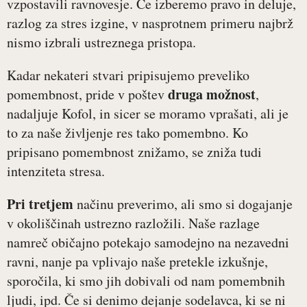
vzpostavili ravnovesje. Če izberemo pravo in deluje,
razlog za stres izgine, v nasprotnem primeru najbrž
nismo izbrali ustreznega pristopa.
Kadar nekateri stvari pripisujemo preveliko
druga možnost
pomembnost, pride v poštev
,
nadaljuje Kofol, in sicer se moramo vprašati, ali je
to za naše življenje res tako pomembno. Ko
pripisano pomembnost znižamo, se zniža tudi
intenziteta stresa.
Pri tretjem
načinu preverimo, ali smo si dogajanje
v okoliščinah ustrezno razložili. Naše razlage
namreč običajno potekajo samodejno na nezavedni
ravni, nanje pa vplivajo naše pretekle izkušnje,
sporočila, ki smo jih dobivali od nam pomembnih
ljudi, ipd. Če si denimo dejanje sodelavca, ki se ni