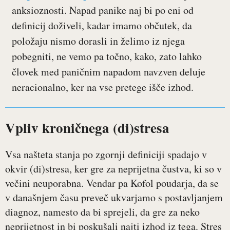
anksioznosti. Napad panike naj bi po eni od
definicij doživeli, kadar imamo občutek, da
položaju nismo dorasli in želimo iz njega
pobegniti, ne vemo pa točno, kako, zato lahko
človek med paničnim napadom navzven deluje
neracionalno, ker na vse pretege išče izhod.
Vpliv kroničnega (di)stresa
Vsa našteta stanja po zgornji definiciji spadajo v
okvir (di)stresa, ker gre za neprijetna čustva, ki so v
večini neuporabna. Vendar pa Kofol poudarja, da se
v današnjem času preveč ukvarjamo s postavljanjem
diagnoz, namesto da bi sprejeli, da gre za neko
neprijetnost in bi poskušali najti izhod iz tega. Stres