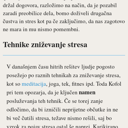
držal dogovora, razložimo na način, da je pozabil
zaradi preobilice dela, bomo doživeli drugačna
čustva in stres kot pa če zaključimo, da nas zagotovo
ne mara in mu nismo pomembni.
Tehnike zniževanje stresa
V današnjem času hitrih rešitev ljudje pogosto
posežejo po raznih tehnikah za zniževanje stresa,
kot so
meditacija
, joga, tek, fitnes ipd. Toda Kofol
namen
pri tem opozarja, da je ključen
posluževanja teh tehnik. Če se torej zanje
odločimo, da bi izničili neprijetne občutke in ne
bi več čutili stresa, težave nismo rešili, saj bo
vzrok za pojav stresa ostal še naprej. Karikirano,