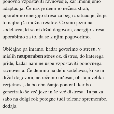
ponovno vzpostaviti ravnovesje, kar imenujemo
adaptacija. Če nas je denimo nečesa strah,
uporabimo energijo stresa za beg iz situacije, če je
to najboljša možna rešitev. Če smo jezni na
sodelavca, ki se ni držal dogovora, energijo stresa
uporabimo za to, da se z njim pogovorimo.
Običajno pa imamo, kadar govorimo o stresu, v
neuporaben stres
mislih
oz. distres, do katerega
pride, kadar nam ne uspe vzpostaviti ponovnega
ravnovesja. Če denimo na delu sodelavcu, ki se ni
držal dogovora, ne rečemo ničesar, obstaja velika
verjetnost, da bo obnašanje ponovil, kar bo
generiralo še več jeze in še več distresa. Ta pa za
sabo na dolgi rok potegne tudi telesne spremembe,
dodaja.