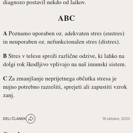
diagnozo postavil nekdo od laikov.
ABC
A
Poznamo uporaben oz. adekvaten stres (eustres)
in neuporaben oz. nefunkcionalen stres (distres).
B
Stres v telesu sproži različne odzive, ki lahko na
dolgi rok škodljivo vplivajo na naš imunski sistem.
C
Za zmanjšanje neprijetnega občutka stresa je
nujno potrebno razrešiti, sprejeti ali zapustiti vzrok
zanj.
DELI ČLANEK
16 oktobra, 2020