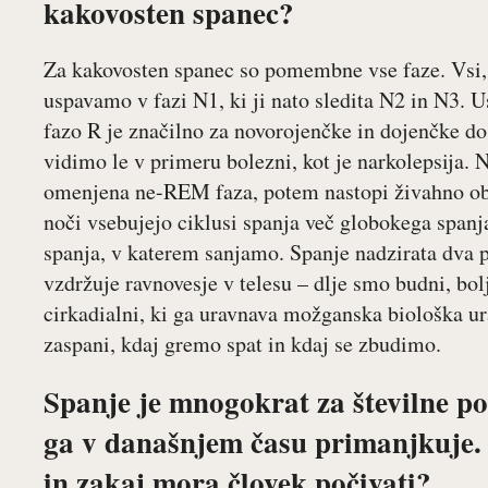
kakovosten spanec?
Za kakovosten spanec so pomembne vse faze. Vsi,
uspavamo v fazi N1, ki ji nato sledita N2 in N3.
fazo R je značilno za novorojenčke in dojenčke do
vidimo le v primeru bolezni, kot je narkolepsija. 
omenjena ne-REM faza, potem nastopi živahno ob
noči vsebujejo ciklusi spanja več globokega spanj
spanja, v katerem sanjamo. Spanje nadzirata dva 
vzdržuje ravnovesje v telesu – dlje smo budni, bolj
cirkadialni, ki ga uravnava možganska biološka ur
zaspani, kdaj gremo spat in kdaj se zbudimo.
Spanje je mnogokrat za številne po
ga v današnjem času primanjkuje. K
in zakaj mora človek počivati?