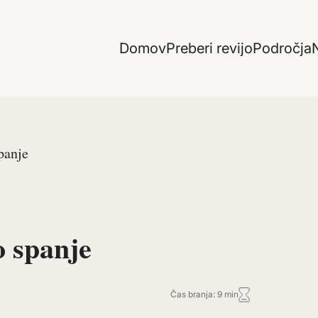
Domov
Preberi revijo
Področja
N
panje
o spanje
Čas branja: 9 min