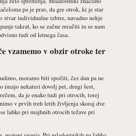
anja zelo spreminja. Mladostniki značilno
ačeloma pa je prav, da gre otrok, ki je star
 to stvar individualne izbire, navadno nekje
spanje takrat, ko se začne mračiti in se nam
odvisno tudi od letnega časa.
 če vzamemo v obzir otroke ter
zbudimo, moramo biti spočiti, čez dan pa ne
imajo nekateri dovolj pet, drugi šest,
rečem, da je enako tudi pri otrocih, torej
nimo v prvih treh letih življenja skoraj dve
 se lahko pri majhnih otrocih težave pri
z. motenj spanja. Pri mladostnikih pa lahko