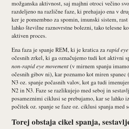
možganska aktivnost, saj majhni otroci večino svoj
razdeljeno na različne faze, ki prehajajo ena v d
ker je pomembno za spomin, imunski sistem, rast i
lahko številne raznovrstne bolezni, tako telesne ko
aktiven proces.
Ena faza je spanje REM, ki je kratica za
rapid ey
očesnih zrkel, ki ga označujemo tudi kot aktivni 
non-rapid eye movement
(v mirnem spanju imamo p
očesnih gibov ni), kar poznamo kot miren spanec (
N3 oz. spanje počasnih valov, kot ga tudi imenujemo
N2 in N3. Faze se razlikujejo med seboj in sestav
posameznimi ciklusi se prebujamo, kar se lahko izr
počitek oz. spanje se faze oz. ciklusi spanja med 
Torej obstaja cikel spanja, sestavl