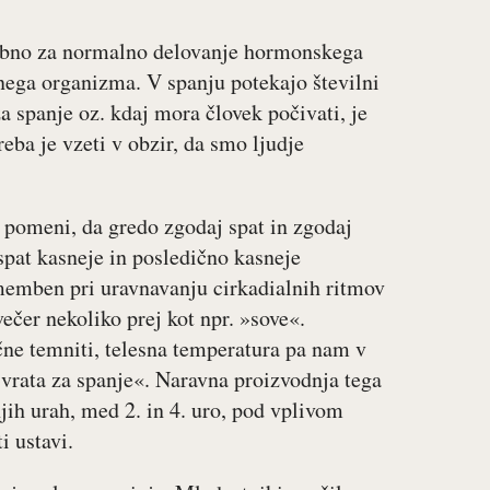
trebno za normalno delovanje hormonskega
ega organizma. V spanju potekajo številni
za spanje oz. kdaj mora človek počivati, je
ba je vzeti v obzir, da smo ljudje
kar pomeni, da gredo zgodaj spat in zgodaj
o spat kasneje in posledično kasneje
memben pri uravnavanju cirkadialnih ritmov
večer nekoliko prej kot npr. »sove«.
ične temniti, telesna temperatura pa nam v
vrata za spanje«. Naravna proizvodnja tega
jih urah, med 2. in 4. uro, pod vplivom
i ustavi.