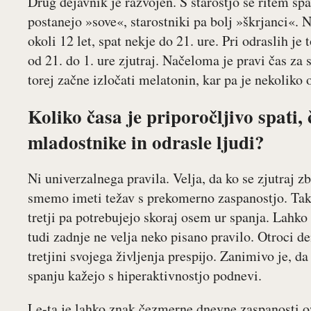
Drug dejavnik je razvojen. S starostjo se ritem sp
postanejo »sove«, starostniki pa bolj »škrjanci«. N
okoli 12 let, spat nekje do 21. ure. Pri odraslih je
od 21. do 1. ure zjutraj. Načeloma je pravi čas za 
torej začne izločati melatonin, kar pa je nekoliko 
Koliko časa je priporočljivo spati,
mladostnike in odrasle ljudi?
Ni univerzalnega pravila. Velja, da ko se zjutraj 
smemo imeti težav s prekomerno zaspanostjo. Tako 
tretji pa potrebujejo skoraj osem ur spanja. Lahko 
tudi zadnje ne velja neko pisano pravilo. Otroci de
tretjini svojega življenja prespijo. Zanimivo je, da
spanju kažejo s hiperaktivnostjo podnevi.
Le-ta je lahko znak čezmerne dnevne zaspanosti o