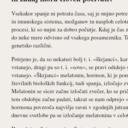
Vsekakor spanje ni potrata časa, saj je nujno po
in imunskega sistema, možganov in nasploh celotn
procesi, ki so nujni za dobro počutje. Kdaj je čas 
do neke mere odvisno od vsakega posameznika. Tre
genetsko različni.
Potrjeno je, da so nekateri bolj t. i. »škrjanci«, 
vstanejo, drugi pa so t. i. »sove«, se pravi odidej
vstanejo. »Škrjanci« melatonin, hormon, ki je po
številnih bioloških funkcij, tudi spanja, izločajo z
Melatonin se sicer začne izločati zvečer, ko se pr
tem obdobju začne padati, takrat se nam odprejo »
hormona povzroča najvišje ravni v zgodnjih jutran
dnevne svetlobe pa se izločanje melatonina v celot