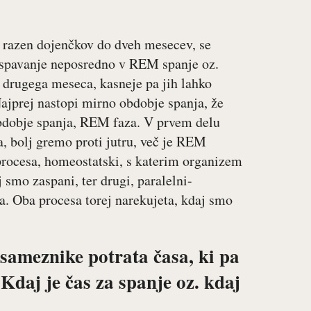
 razen dojenčkov do dveh mesecev, se
 Uspavanje neposredno v REM spanje oz.
 drugega meseca, kasneje pa jih lahko
Najprej nastopi mirno obdobje spanja, že
dobje spanja, REM faza. V prvem delu
a, bolj gremo proti jutru, več je REM
procesa, homeostatski, s katerim organizem
 smo zaspani, ter drugi, paralelni-
a. Oba procesa torej narekujeta, kdaj smo
sameznike potrata časa, ki pa
daj je čas za spanje oz. kdaj