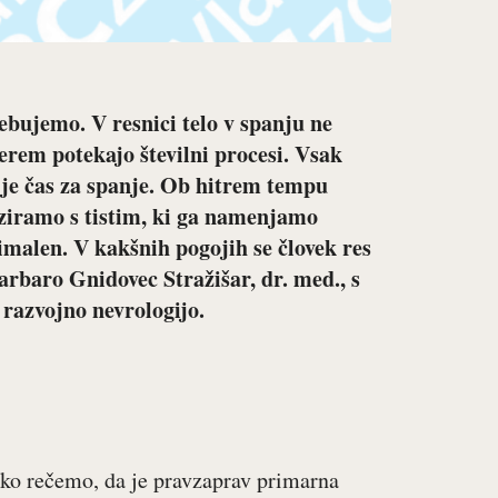
rebujemo. V resnici telo v spanju ne
erem potekajo številni procesi. Vsak
 je čas za spanje. Ob hitrem tempu
ziramo s tistim, ki ga namenjamo
imalen. V kakšnih pogojih se človek res
 Barbaro Gnidovec Stražišar, dr. med.
, s
 razvojno nevrologijo.
hko rečemo, da je pravzaprav primarna