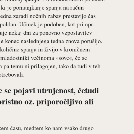
 ki je pomanjkanje spanja na račun
tedna zaradi nočnih zabav prestavijo čas
poldan. Učinek je podoben, kot pri npr.
uje nekaj dni za ponovno vzpostavitev
je konec naslednjega tedna znova porušijo.
količine spanja in živijo v kroničnem
 mladostniki večinoma »sove«, če se
m pa temu ni prilagojen, tako da tudi v teh
otrebovali.
e se pojavi utrujenost, četudi
ristno oz. priporočljivo ali
skem času, medtem ko nam vsako drugo