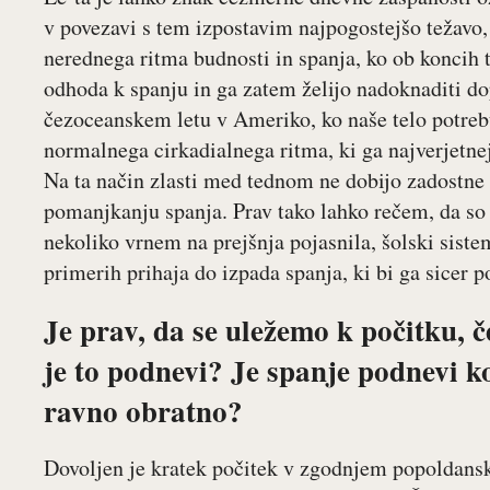
v povezavi s tem izpostavim najpogostejšo težavo,
nerednega ritma budnosti in spanja, ko ob koncih 
odhoda k spanju in ga zatem želijo nadoknaditi do
čezoceanskem letu v Ameriko, ko naše telo potreb
normalnega cirkadialnega ritma, ki ga najverjetne
Na ta način zlasti med tednom ne dobijo zadostne 
pomanjkanju spanja. Prav tako lahko rečem, da so
nekoliko vrnem na prejšnja pojasnila, šolski siste
primerih prihaja do izpada spanja, ki bi ga sicer p
Je prav, da se uležemo k počitku, č
je to podnevi? Je spanje podnevi ko
ravno obratno?
Dovoljen je kratek počitek v zgodnjem popoldan