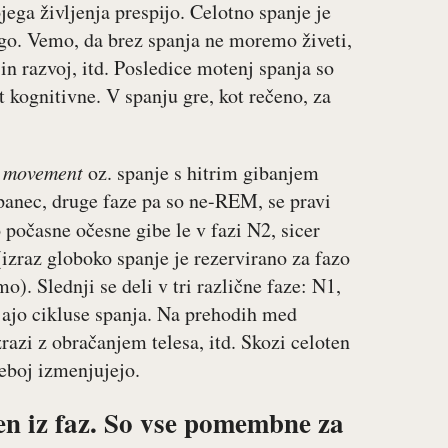
ega življenja prespijo. Celotno spanje je
rugo. Vemo, da brez spanja ne moremo živeti,
n razvoj, itd. Posledice motenj spanja so
t kognitivne. V spanju gre, kot rečeno, za
e movement
oz. spanje s hitrim gibanjem
spanec, druge faze pa so ne-REM, se pravi
očasne očesne gibe le v fazi N2, sicer
izraz globoko spanje je rezervirano za fazo
). Slednji se deli v tri različne faze: N1,
ljajo cikluse spanja. Na prehodih med
azi z obračanjem telesa, itd. Skozi celoten
seboj izmenjujejo.
jen iz faz. So vse pomembne za