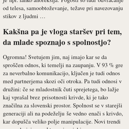
od telesa, samoobtoževanje, težave pri navezovanju
stikov z ljudmi …
Kakšna pa je vloga staršev pri tem,
da mlade spoznajo s spolnostjo?
Ogromna! Svetujem jim, naj imajo kar se da
sproščen odnos, ki temelji na zaupanju. V 93 % gre
za neverbalno komunikacijo, ključen je tudi odnos
med partnerjema skozi oči otroka. Pa tudi odnosi v
družini: če se mladostnik čuti sprejetega, bo lažje
kaj vprašal brez prisotnosti krivde, ki je tako
značilna za slovenski prostor. Spolnost se v starejši
generaciji ali na podeželju še vedno enači s krivdo,
kar dopušča veliko polje manipulacije. Novi trendi