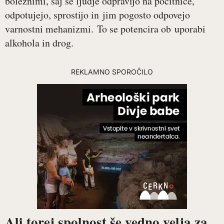
boleznimi, saj se ljudje odpravijo na počitnice,
odpotujejo, sprostijo in jim pogosto odpovejo
varnostni mehanizmi. To se potencira ob uporabi
alkohola in drog.
REKLAMNO SPOROČILO
Ali torej spolnost še vedno velja za