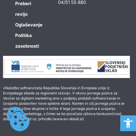
04/51 55 880
Preberi
revijo
Oglaševanje
Politika
zasebnosti
»Naložbo sofinancirata Republika Slovenija in Evropska unija iz
Evropskega sklada za regionalni razvoj«. V okviru javnega poziva za
Vavčer za digitalni marketing smo v podjetju pridobili sofinanciranje in
izvajamo postavitev nove spletne strani. Namen in cilj javnega poziva je
spodbuditi ciljne skupine iz točke 4 tega javnega poziva k uvajanju
digitalnega marketinga, s čimer se bo povečala njihova konkurenčnost,
Open 
dodana vrednost oz. prihodki.(www.eu-skladi.si)