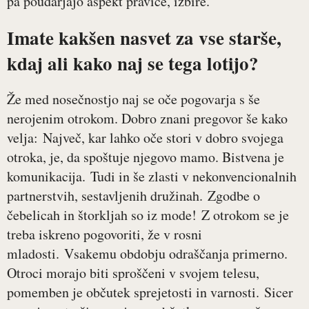
pa poudarjajo aspekt pravice, izbire.
Imate kakšen nasvet za vse starše,
kdaj ali kako naj se tega lotijo?
Že med nosečnostjo naj se oče pogovarja s še
nerojenim otrokom. Dobro znani pregovor še kako
velja: Največ, kar lahko oče stori v dobro svojega
otroka, je, da spoštuje njegovo mamo. Bistvena je
komunikacija. Tudi in še zlasti v nekonvencionalnih
partnerstvih, sestavljenih družinah. Zgodbe o
čebelicah in štorkljah so iz mode! Z otrokom se je
treba iskreno pogovoriti, že v rosni
mladosti. Vsakemu obdobju odraščanja primerno.
Otroci morajo biti sproščeni v svojem telesu,
pomemben je občutek sprejetosti in varnosti. Sicer