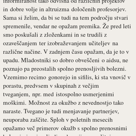
informiranost tako odvisna od različnih projektov
in dobre volje in altruizma določenih profesorjev.
Sama si želim, da bi se tudi na tem področju stvari
spremenile, vendar ne opažam premika. Že pred leti
smo poskušali z zloženkami in se trudili z
ozaveščanjem ter izobraževanjem učiteljev na
različne načine. V zadnjem času opažam, da je to v
upadu. Mladostniki so dobro obveščeni o aidsu, ne
poznajo pa preostalih spolno prenosljivih bolezni.
Vzemimo recimo gonorejo in sifilis, ki sta vnovič v
porastu, predvsem v skupinah z večjim
tveganjem, npr. med istospolno usmerjenimi
moškimi. Možnost za okužbo z nevednostjo tako
naraste. Tvegano je tudi menjavanje partnerjev,
neuporaba zaščite. Sploh v poletnih mesecih
opažamo več primerov okužb s spolno prenosnimi