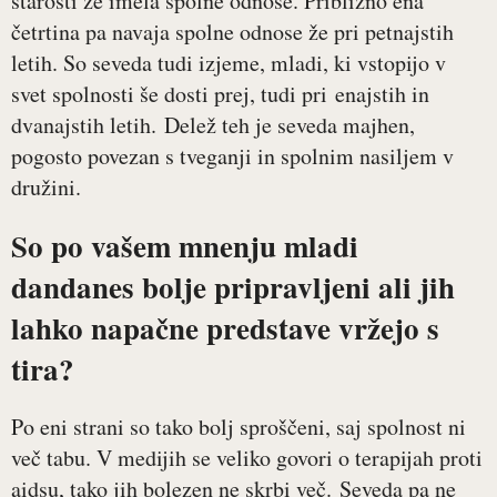
starosti že imela spolne odnose. Približno ena
četrtina pa navaja spolne odnose že pri petnajstih
letih. So seveda tudi izjeme, mladi, ki vstopijo v
svet spolnosti še dosti prej, tudi pri enajstih in
dvanajstih letih. Delež teh je seveda majhen,
pogosto povezan s tveganji in spolnim nasiljem v
družini.
So po vašem mnenju mladi
dandanes bolje pripravljeni ali jih
lahko napačne predstave vržejo s
tira?
Po eni strani so tako bolj sproščeni, saj spolnost ni
več tabu. V medijih se veliko govori o terapijah proti
aidsu, tako jih bolezen ne skrbi več. Seveda pa ne