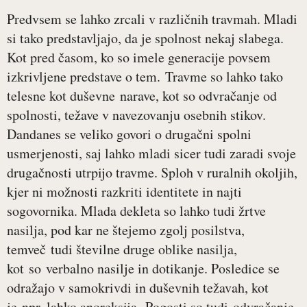
Predvsem se lahko zrcali v različnih travmah. Mladi
si tako predstavljajo, da je spolnost nekaj slabega.
Kot pred časom, ko so imele generacije povsem
izkrivljene predstave o tem. Travme so lahko tako
telesne kot duševne narave, kot so odvračanje od
spolnosti, težave v navezovanju osebnih stikov.
Dandanes se veliko govori o drugačni spolni
usmerjenosti, saj lahko mladi sicer tudi zaradi svoje
drugačnosti utrpijo travme. Sploh v ruralnih okoljih,
kjer ni možnosti razkriti identitete in najti
sogovornika. Mlada dekleta so lahko tudi žrtve
nasilja, pod kar ne štejemo zgolj posilstva,
temveč tudi številne druge oblike nasilja,
kot so verbalno nasilje in dotikanje. Posledice se
odražajo v samokrivdi in duševnih težavah, kot
je npr. lahko anoreksija. Pogosti so tudi odvračanje