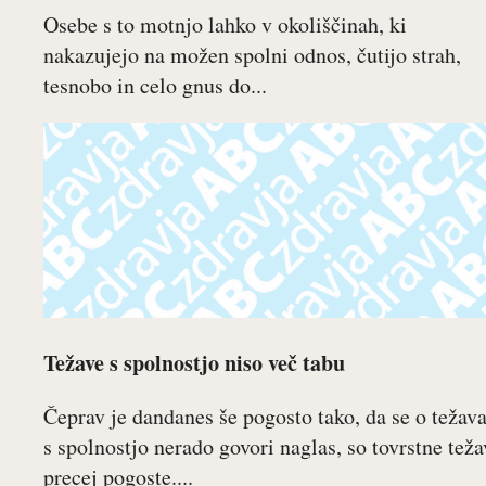
Osebe s to motnjo lahko v okoliščinah, ki
nakazujejo na možen spolni odnos, čutijo strah,
tesnobo in celo gnus do...
Težave s spolnostjo niso več tabu
Čeprav je dandanes še pogosto tako, da se o težav
s spolnostjo nerado govori naglas, so tovrstne teža
precej pogoste....