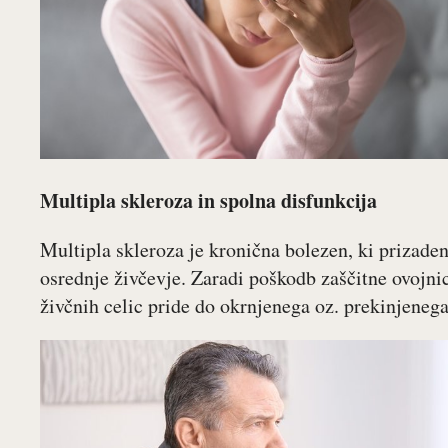
Multipla skleroza in spolna disfunkcija
Multipla skleroza je kronična bolezen, ki prizade
osrednje živčevje. Zaradi poškodb zaščitne ovojni
živčnih celic pride do okrnjenega oz. prekinjenega.