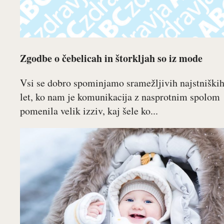
Zgodbe o čebelicah in štorkljah so iz mode
Vsi se dobro spominjamo sramežljivih najstniški
let, ko nam je komunikacija z nasprotnim spolom
pomenila velik izziv, kaj šele ko...