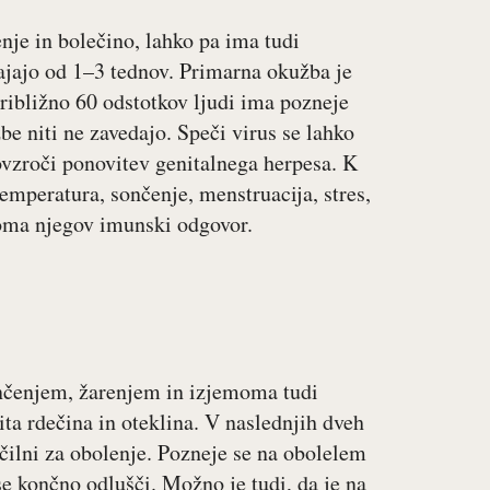
nje in bolečino, lahko pa ima tudi
rajajo od 1–3 tednov. Primarna okužba je
Približno 60 odstotkov ljudi ima pozneje
be niti ne zavedajo. Speči virus se lahko
ovzroči ponovitev genitalnega herpesa. K
emperatura, sončenje, menstruacija, stres,
iroma njegov imunski odgovor.
inčenjem, žarenjem in izjemoma tudi
ta rdečina in oteklina. V naslednjih dveh
čilni za obolenje. Pozneje se na obolelem
se končno odlušči. Možno je tudi, da je na