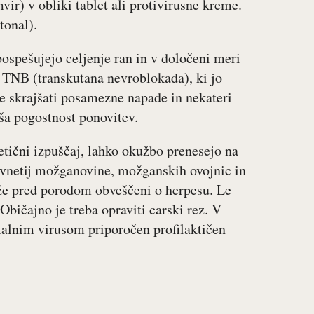
mvir) v obliki tablet ali protivirusne kreme.
tonal).
pospešujejo celjenje ran in v določeni meri
 TNB (transkutana nevroblokada), ki jo
če skrajšati posamezne napade in nekateri
ša pogostnost ponovitev.
etični izpuščaj, lahko okužbo prenesejo na
h vnetij možganovine, možganskih ovojnic in
 že pred porodom obveščeni o herpesu. Le
Običajno je treba opraviti carski rez. V
italnim virusom priporočen profilaktičen