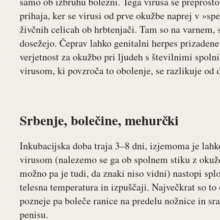
samo ob izbruhu bolezni. Tega virusa se preprost
prihaja, ker se virusi od prve okužbe naprej v »spe
živčnih celicah ob hrbtenjači. Tam so na varnem,
dosežejo. Čeprav lahko genitalni herpes prizadene
verjetnost za okužbo pri ljudeh s številnimi spoln
virusom, ki povzroča to obolenje, se razlikuje od 
Srbenje, bolečine, mehurčki
Inkubacijska doba traja 3–8 dni, izjemoma je lahk
virusom (nalezemo se ga ob spolnem stiku z okuže
možno pa je tudi, da znaki niso vidni) nastopi spl
telesna temperatura in izpuščaji. Največkrat so to
pozneje pa boleče ranice na predelu nožnice in sr
penisu.