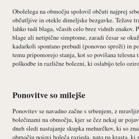
Obolelega na območju spolovil občuti najprej srbe
občutljive in otekle dimeljske bezgavke. Težave t
lahko tudi blaga, včasih celo brez vidnih znakov. 
blage ali netipične simptome, zaradi česar se okuž
kadarkoli spontano prebudi (ponovno sproži) in p
temu pripomorejo stanja, kot so povišana telesna t
poškodbe in različne bolezni, ki oslabijo telo oz
Ponovitve so milejše
Ponovitev se navadno začne s srbenjem, z mravlj
bolečinami na območju, kjer se čez nekaj ur pojavi
dneh sledi nastajanje skupka mehurčkov, ki so zna
območju pojavi boleča razjeda, nato pa krasta, ki 