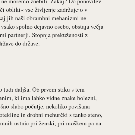
o ne moremo znebiti. Zakaj? Do ponovitev
či obliki« vse življenje zadržujejo v
 saj jih naši obrambni mehanizmi ne
 vsako spolno dejavno osebo, obstaja večja
imi partnerji. Stopnja prekuženosti z
države do države.
o tudi daljša. Ob prvem stiku s tem
nim, ki ima lahko vidne znake bolezni,
ošno slabo počutje, nekoliko povišana
 otekline in drobni mehurčki s tanko steno,
amnih ustnic pri ženski, pri moškem pa na