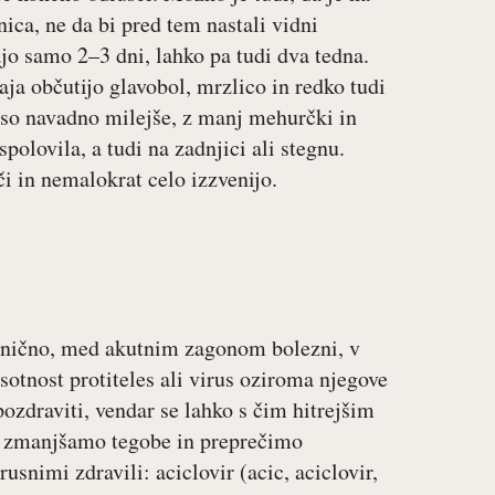
nica, ne da bi pred tem nastali vidni
jo samo 2–3 dni, lahko pa tudi dva tedna.
ja občutijo glavobol, mrzlico in redko tudi
 so navadno milejše, z manj mehurčki in
olovila, a tudi na zadnjici ali stegnu.
či in nemalokrat celo izzvenijo.
klinično, med akutnim zagonom bolezni, v
sotnost protiteles ali virus oziroma njegove
ozdraviti, vendar se lahko s čim hitrejšim
 zmanjšamo tegobe in preprečimo
usnimi zdravili: aciclovir (acic, aciclovir,