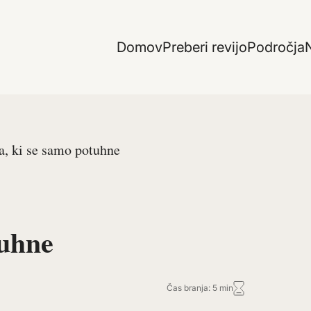
Domov
Preberi revijo
Področja
N
, ki se samo potuhne
tuhne
Čas branja: 5 min