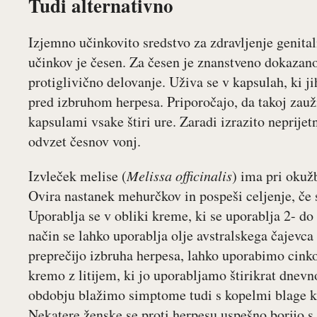
Tudi alternativno
Izjemno učinkovito sredstvo za zdravljenje genita
učinkov je česen. Za česen je znanstveno dokazano
protiglivično delovanje. Uživa se v kapsulah, ki 
pred izbruhom herpesa. Priporočajo, da takoj zau
kapsulami vsake štiri ure. Zaradi izrazito neprijet
odvzet česnov vonj.
Izvleček melise (
Melissa officinalis
) ima pri okuž
Ovira nastanek mehurčkov in pospeši celjenje, če
Uporablja se v obliki kreme, ki se uporablja 2- do 
način se lahko uporablja olje avstralskega čajevc
preprečijo izbruha herpesa, lahko uporabimo cin
kremo z litijem, ki jo uporabljamo štirikrat dnev
obdobju blažimo simptome tudi s kopelmi blage ka
Nekatere ženske se proti herpesu uspešno borijo 