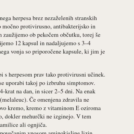
lnega herpesa brez nezaželenih stranskih
 močno protivirusno, antibakterijsko in
jih zaužijemo ob pekočem občutku, torej še
žijemo 12 kapsul in nadaljujemo s 3–4
nega vonja so priporočene kapsule, ki jim je
bi s herpesom prav tako protivirusni učinek.
 se uporabi takoj po izbruhu simptomov.
4-krat na dan, in sicer 2–5 dni. Na enak
a (melaleuc). Če omenjena zdravila ne
kovo kremo, kremo z vitaminom E oziroma
no, dokler mehurčki ne izginejo. V tem
milice ali ognjiča.
s povečanim vnosom aminokisline lizin,