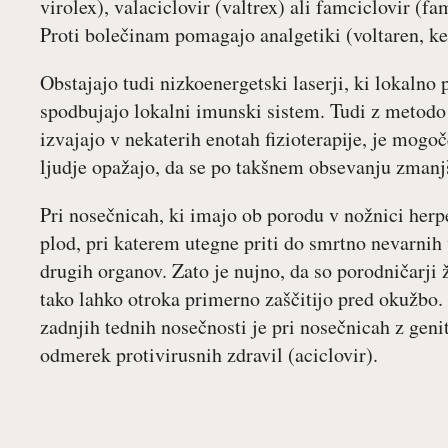
virolex), valaciclovir (valtrex) ali famciclovir (fa
Proti bolečinam pomagajo analgetiki (voltaren, ke
Obstajajo tudi nizkoenergetski laserji, ki lokalno 
spodbujajo lokalni imunski sistem. Tudi z metodo
izvajajo v nekaterih enotah fizioterapije, je mogo
ljudje opažajo, da se po takšnem obsevanju zmanj
Pri nosečnicah, ki imajo ob porodu v nožnici herp
plod, pri katerem utegne priti do smrtno nevarni
drugih organov. Zato je nujno, da so porodničarji
tako lahko otroka primerno zaščitijo pred okužbo. 
zadnjih tednih nosečnosti je pri nosečnicah z gen
odmerek protivirusnih zdravil (aciclovir).