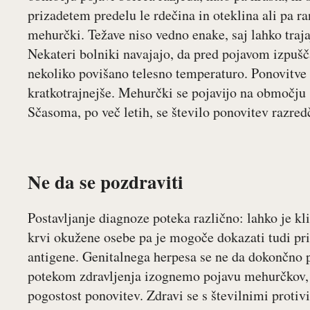
prizadetem predelu le rdečina in oteklina ali pa ra
mehurčki. Težave niso vedno enake, saj lahko traja
Nekateri bolniki navajajo, da pred pojavom izpušča
nekoliko povišano telesno temperaturo. Ponovitve
kratkotrajnejše. Mehurčki se pojavijo na območju sp
Sčasoma, po več letih, se število ponovitev razred
Ne da se pozdraviti
Postavljanje diagnoze poteka različno: lahko je 
krvi okužene osebe pa je mogoče dokazati tudi pri
antigene. Genitalnega herpesa se ne da dokončno p
potekom zdravljenja izognemo pojavu mehurčkov,
pogostost ponovitev. Zdravi se s številnimi protivir