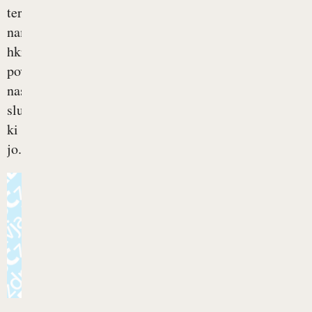
ter
nam
hkrati
povečano
nastaja
sluz,
ki
jo...