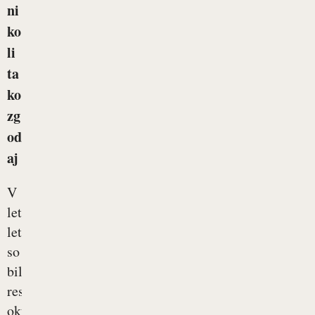
ni
ko
li
ta
ko
zg
od
aj
V
letošnjem
letu
so
bile
respiratorne
okužbe