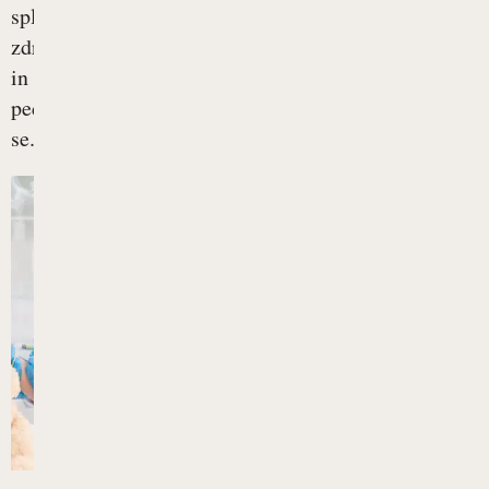
splošnih
zdravnikov
in
pediatrov
se...