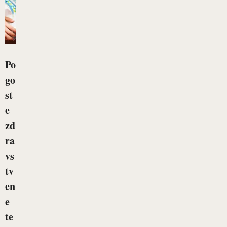
Po
go
st
e
zd
ra
vs
tv
en
e
te