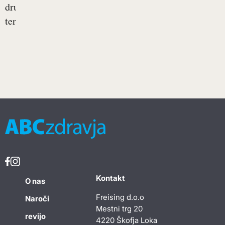
druge,
ter...
Kontakt
O nas
Freising d.o.o
Naroči
Mestni trg 20
revijo
4220 Škofja Loka