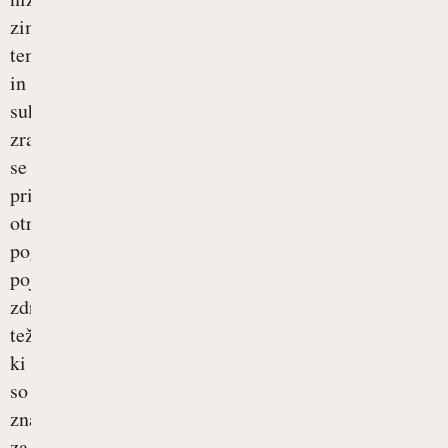
zimskih
temperaturah
in
suhem
zraku
se
pri
otrocih
pogosto
pojavijo
zdravstvene
težave,
ki
so
značilne
za