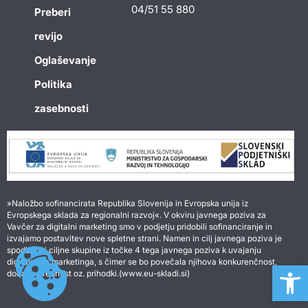
04/51 55 880
Preberi
revijo
Oglaševanje
Politika
zasebnosti
»Naložbo sofinancirata Republika Slovenija in Evropska unija iz
Evropskega sklada za regionalni razvoj«. V okviru javnega poziva za
Vavčer za digitalni marketing smo v podjetju pridobili sofinanciranje in
izvajamo postavitev nove spletne strani. Namen in cilj javnega poziva je
spodbuditi ciljne skupine iz točke 4 tega javnega poziva k uvajanju
digitalnega marketinga, s čimer se bo povečala njihova konkurenčnost,
Open 
dodana vrednost oz. prihodki.(www.eu-skladi.si)