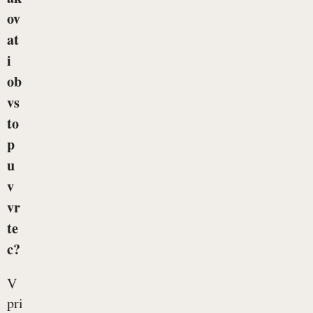
ov
at
i
ob
vs
to
p
u
v
vr
te
c?
V
prispevku