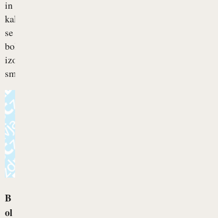
in
kako
se
boleznim
izogniti,
smo...
B
ol