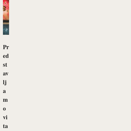
Pr
ed
st
av
lj
a
m
o
vi
ta