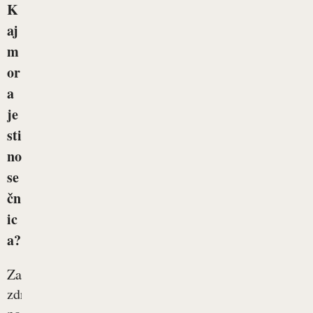
K
aj
m
or
a
je
sti
no
se
čn
ic
a?
Za
zdravo