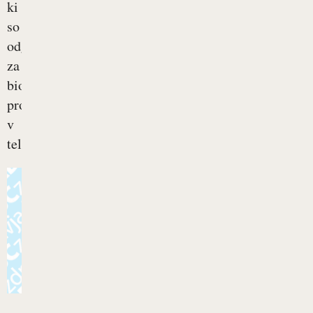
ki
so
odgovorne
za
biološke
procese
v
telesu,...