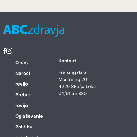
Kontakt
O nas
Freising d.o.o
Naroči
Mestni trg 20
revijo
4220 Škofja Loka
04/51 55 880
Preberi
revijo
Oglaševanje
Politika