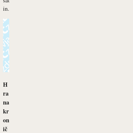
sadja
in...
H
ra
na
kr
on
ič