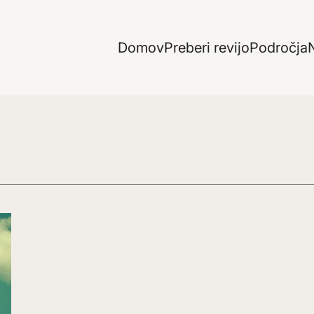
Domov
Preberi revijo
Področja
N