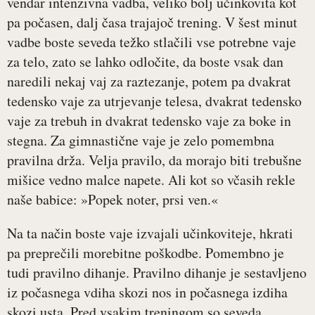
vendar intenzivna vadba, veliko bolj učinkovita kot
pa počasen, dalj časa trajajoč trening. V šest minut
vadbe boste seveda težko stlačili vse potrebne vaje
za telo, zato se lahko odločite, da boste vsak dan
naredili nekaj vaj za raztezanje, potem pa dvakrat
tedensko vaje za utrjevanje telesa, dvakrat tedensko
vaje za trebuh in dvakrat tedensko vaje za boke in
stegna. Za gimnastične vaje je zelo pomembna
pravilna drža. Velja pravilo, da morajo biti trebušne
mišice vedno malce napete. Ali kot so včasih rekle
naše babice: »Popek noter, prsi ven.«
Na ta način boste vaje izvajali učinkoviteje, hkrati
pa preprečili morebitne poškodbe. Pomembno je
tudi pravilno dihanje. Pravilno dihanje je sestavljeno
iz počasnega vdiha skozi nos in počasnega izdiha
skozi usta. Pred vsakim treningom so seveda