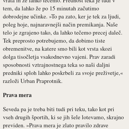
vrata in že lahko tečemo. Prednost teka je tudi v
tem, da lahko že po 15 minutah začutimo
dobrodejne učinke. »To pa zato, ker je tek za ljudi,
poleg hoje, najnaravnejši način premikanja. Naše
telo je zgrajeno tako, da lahko tečemo precej daleč.
Tek preprosto potrebujemo, da dobimo tiste
obremenitve, na katere smo bili kot vrsta skozi
dolga tisočletja vsakodnevno vajeni. Prav zaradi
sposobnosti vztrajnostnega teka so naši daljni
predniki sploh lahko poskrbeli za svoje preživetje,«
razloži Urban Praprotnik.
Prava mera
Seveda pa je treba biti tudi pri teku, tako kot pri
vseh drugih športih, ki se jih šele lotevamo, skrajno
previden. »Prava mera je zlato pravilo zdrave