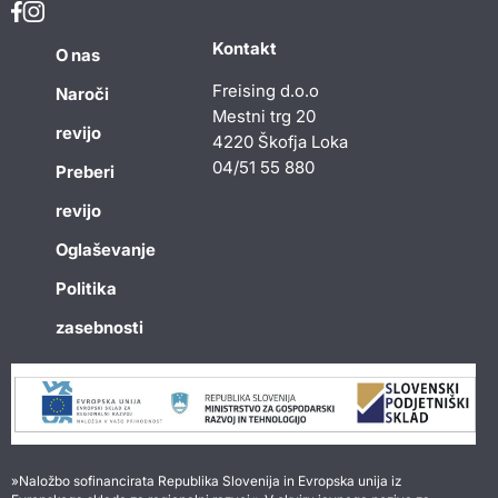
Kontakt
O nas
Freising d.o.o
Naroči
Mestni trg 20
revijo
4220 Škofja Loka
04/51 55 880
Preberi
revijo
Oglaševanje
Politika
zasebnosti
»Naložbo sofinancirata Republika Slovenija in Evropska unija iz