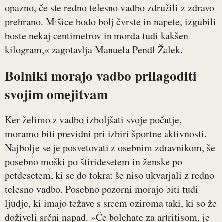
opazno, če ste redno telesno vadbo združili z zdravo
prehrano. Mišice bodo bolj čvrste in napete, izgubili
boste nekaj centimetrov in morda tudi kakšen
kilogram,« zagotavlja Manuela Pendl Žalek.
Bolniki morajo vadbo prilagoditi
svojim omejitvam
Ker želimo z vadbo izboljšati svoje počutje,
moramo biti previdni pri izbiri športne aktivnosti.
Najbolje se je posvetovati z osebnim zdravnikom, še
posebno moški po štiridesetem in ženske po
petdesetem, ki se do tokrat še niso ukvarjali z redno
telesno vadbo. Posebno pozorni morajo biti tudi
ljudje, ki imajo težave s srcem oziroma taki, ki so že
doživeli srčni napad. »Če bolehate za artritisom, je