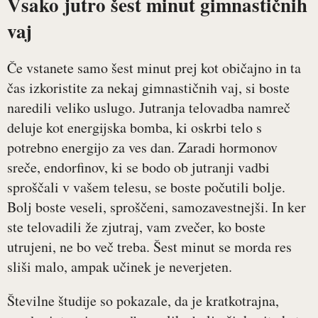
Vsako jutro šest minut gimnastičnih
vaj
Če vstanete samo šest minut prej kot običajno in ta
čas izkoristite za nekaj gimnastičnih vaj, si boste
naredili veliko uslugo. Jutranja telovadba namreč
deluje kot energijska bomba, ki oskrbi telo s
potrebno energijo za ves dan. Zaradi hormonov
sreče, endorfinov, ki se bodo ob jutranji vadbi
sproščali v vašem telesu, se boste počutili bolje.
Bolj boste veseli, sproščeni, samozavestnejši. In ker
ste telovadili že zjutraj, vam zvečer, ko boste
utrujeni, ne bo več treba. Šest minut se morda res
sliši malo, ampak učinek je neverjeten.
Številne študije so pokazale, da je kratkotrajna,