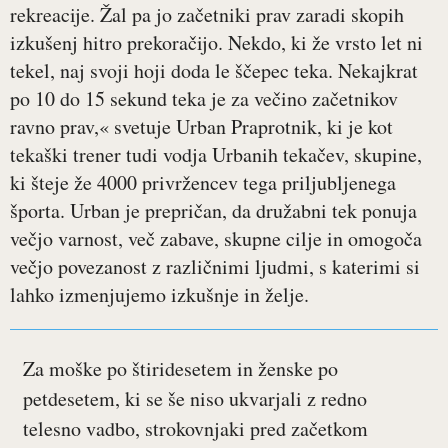
rekreacije. Žal pa jo začetniki prav zaradi skopih
izkušenj hitro prekoračijo. Nekdo, ki že vrsto let ni
tekel, naj svoji hoji doda le ščepec teka. Nekajkrat
po 10 do 15 sekund teka je za večino začetnikov
ravno prav,« svetuje Urban Praprotnik, ki je kot
tekaški trener tudi vodja Urbanih tekačev, skupine,
ki šteje že 4000 privržencev tega priljubljenega
športa. Urban je prepričan, da družabni tek ponuja
večjo varnost, več zabave, skupne cilje in omogoča
večjo povezanost z različnimi ljudmi, s katerimi si
lahko izmenjujemo izkušnje in želje.
Za moške po štiridesetem in ženske po
petdesetem, ki se še niso ukvarjali z redno
telesno vadbo, strokovnjaki pred začetkom