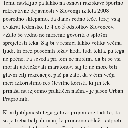
Temu navkljub pa lahko na osnovi raziskave športno
rekreativne dejavnosti v Sloveniji iz leta 2008
posredno sklepamo, da danes redno teče, torej vsaj
dvakrat tedensko, le 4 do 5 odstotkov Slovencev.
»Zato še vedno ne moremo govoriti o splošni
sprejetosti teka. Saj bi v resnici lahko velika večina
ljudi, ki brez posebnih težav hodi, tudi tekla, pa tega
ne počne. Pa seveda pri tem ne mislim, da bi se vsi
morali udeleževali maratonov, saj to ne more biti
glavni cilj rekreacije, pač pa zato, da v čim večji
meri izkoristimo res številne koristi, ki jih tek
prinaša na izjemno praktičen način,« je jasen Urban
Praprotnik.
K priljubljenosti tega gotovo pripomore tudi to, da
se je treba bolj ali manj le primerno obleči, odpreti