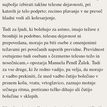
najbolje izbirati takšne telesne dejavnosti, pri
katerih je telo podprto; recimo plavanje v ne preveč
hladni vodi ali kolesarjenje.
Tudi za ljudi, ki bolehajo za astmo, imajo težave z
bronhiji in podobno, telesna dejavnost ni
prepovedana, morajo pa biti osebe z omenjenimi
težavami pri povečanih naporih previdne. Previdnost
svetujemo tudi osebam s čezmerno telesno težo in
nosečnicam,« opozarja Manuela Pendl Žalek. Tudi
za vse druge, ki že redno vadijo, pa velja, da morajo
z vadbo prekiniti, če med vadbo čutijo bolečino v
prsnem košu, vratu, vrtoglavico, zaznajo motnje
srčnega ritma, pretirano težko dihajo ali čutijo
bolečine v sklepih.