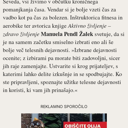
Seveda, vsi živimo v občutku kroničnega
pomanjkanja časa. Vendar si je bolje vzeti čas za
vadbo kot pa čas za bolezen. Inštruktorica fitnesa in
aerobike ter avtorica knjige
Aktivno življenje –
Manuela Pendl Žalek
zdravo življenje
svetuje, da si
je na samem začetku smiselno izbrati eno ali še
bolje več telesnih dejavnosti. »Izbrane dejavnosti
ocenite; z izbirami pa morate biti zadovoljni, sicer
jih raje zamenjajte. Ustvarite si krog prijateljev, s
katerimi lahko delite izkušnje in se spodbujajte. Ko
ste pripravljeni, spoznajte užitke telesne dejavnosti
in koristi, ki vam jih prinašajo.«
REKLAMNO SPOROČILO