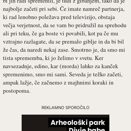
bi jih radi spremenili, je tudi z gibanjem, tako da je
najbolje začeti pri sebi. Če imate namreč partnerja,
ki rad lenobno poležava pred televizijo, obstaja
večja verjetnost, da se vam bo pridružil na sprehodu
ali pri teku, če ga boste vi povabili, kot pa če mu
vztrajno razlagate, da se premalo giblje in da bi bil
že čas, da naredi nekaj zase. Smotrno je, da smo mi
tista sprememba, ki jo želimo v svetu. Ker
navsezadnje, edino, kar (morda) lahko za kanček
spremenimo, smo mi sami. Seveda je težko začeti,
ampak lažje, če začnemo z majhnimi koraki in
postopoma.
REKLAMNO SPOROČILO