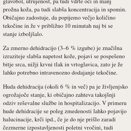
glavobol, utrujenost, pa tudi vdrte oči in manj
prožna koža, pa tudi slabša koncentracija in spomin.
Običajno zadostuje, da popijemo večjo količino
tekočine in že v približno 10 minutah naj bi se
stanje izboljšalo.
Za zmerno dehidracijo (3–6 % izgube) je značilna
izraziteje slabša napetost kože, pojavi se pospešeno
bitje srca, nižji krvni tlak in vrtoglavica, zato je že
lahko potrebno intravenozno dodajanje tekočine.
Huda dehidracija (okoli 6 % in več) pa je življenjsko
ogrožajoče stanje, ki običajno zahteva takojšnji
odziv reševalne službe in hospitalizacijo. V primeru
hude dehidracije se poleg zmedenosti lahko pojavijo
halucinacije, krči ipd., če je do nje prišlo zaradi
čezmerne izpostavljenosti poletni vročini, tudi