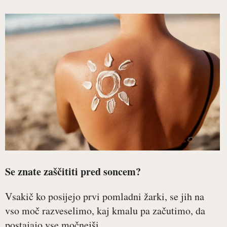
Se znate zaščititi pred soncem?
Vsakič ko posijejo prvi pomladni žarki, se jih na
vso moč razveselimo, kaj kmalu pa začutimo, da
postajajo vse močnejši...