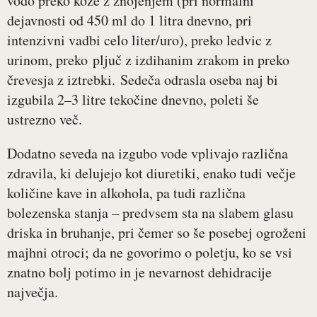
vodo preko kože z znojenjem (pri normalni
dejavnosti od 450 ml do 1 litra dnevno, pri
intenzivni vadbi celo liter/uro), preko ledvic z
urinom, preko pljuč z izdihanim zrakom in preko
črevesja z iztrebki. Sedeča odrasla oseba naj bi
izgubila 2–3 litre tekočine dnevno, poleti še
ustrezno več.
Dodatno seveda na izgubo vode vplivajo različna
zdravila, ki delujejo kot diuretiki, enako tudi večje
količine kave in alkohola, pa tudi različna
bolezenska stanja – predvsem sta na slabem glasu
driska in bruhanje, pri čemer so še posebej ogroženi
majhni otroci; da ne govorimo o poletju, ko se vsi
znatno bolj potimo in je nevarnost dehidracije
največja.