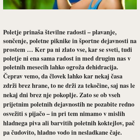
Poletje prinaša številne radosti – plavanje,
sončenje, poletne piknike in športne dejavnosti na
prostem … Ker pa ni zlato vse, kar se sveti, tudi
poletje ni ena sama radost in med drugim nas v
poletnih mesecih lahko ogroža dehidracija.
Čeprav vemo, da človek lahko kar nekaj časa
zdrži brez hrane, to ne drži za tekočine, saj nas le
nekaj dni brez nje pokoplje. Zato se ob vseh
prijetnim poletnih dejavnostih ne pozabite redno
osvežiti s pijačo – in pri tem nimamo v mislih
hladnega piva ali barvitih poletnih koktejlov, pač
pa čudovito, hladno vodo in nesladkane čaje.