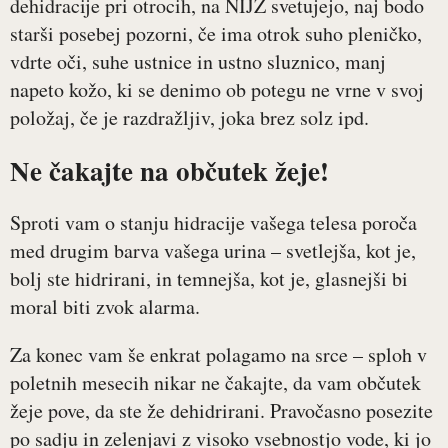
dehidracije pri otrocih, na NIJZ svetujejo, naj bodo
starši posebej pozorni, če ima otrok suho pleničko,
vdrte oči, suhe ustnice in ustno sluznico, manj
napeto kožo, ki se denimo ob potegu ne vrne v svoj
položaj, če je razdražljiv, joka brez solz ipd.
Ne čakajte na občutek žeje!
Sproti vam o stanju hidracije vašega telesa poroča
med drugim barva vašega urina – svetlejša, kot je,
bolj ste hidrirani, in temnejša, kot je, glasnejši bi
moral biti zvok alarma.
Za konec vam še enkrat polagamo na srce – sploh v
poletnih mesecih nikar ne čakajte, da vam občutek
žeje pove, da ste že dehidrirani. Pravočasno posezite
po sadju in zelenjavi z visoko vsebnostjo vode, ki jo