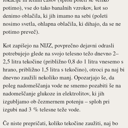
potimo), vse do tako banalnih vzrokov, kot so
denimo oblačila, ki jih imamo na sebi (poleti
nosimo svetla, ohlapna oblačila, ki dihajo, da se ne
potimo preveč).
Kot zapišejo na NIJZ, povprečno dejavni odrasli
potrebujejo glede na svojo telesno težo dnevno 2–
2,5 litra tekočine (približno 0,8 do 1 litra vnesemo s
hrano, približno 1,5 litra s tekočino), otroci pa naj bi
dnevno zaužili nekoliko manj. Opozarjajo še, da
poleg nadomeščanja vode ne smemo pozabiti še na
nadomeščanje glukoze in elektrolitov, ki jih
izgubljamo ob čezmernem potenju – sploh pri
izgubi nad 3 % telesne teže vode.
Če niste prepričati, koliko tekočine zaužiti, naj bo