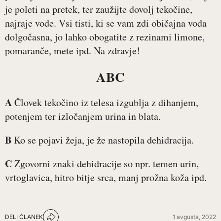
je poleti na pretek, ter zaužijte dovolj tekočine,
najraje vode. Vsi tisti, ki se vam zdi običajna voda
dolgočasna, jo lahko obogatite z rezinami limone,
pomaranče, mete ipd. Na zdravje!
ABC
A
Človek tekočino iz telesa izgublja z dihanjem,
potenjem ter izločanjem urina in blata.
B
Ko se pojavi žeja, je že nastopila dehidracija.
C
Zgovorni znaki dehidracije so npr. temen urin,
vrtoglavica, hitro bitje srca, manj prožna koža ipd.
DELI ČLANEK
1 avgusta, 2022