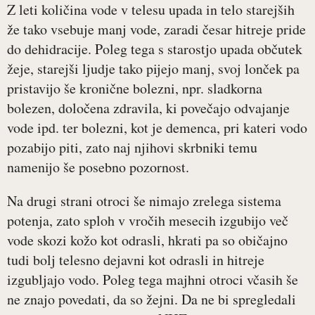
Z leti količina vode v telesu upada in telo starejših
že tako vsebuje manj vode, zaradi česar hitreje pride
do dehidracije. Poleg tega s starostjo upada občutek
žeje, starejši ljudje tako pijejo manj, svoj lonček pa
pristavijo še kronične bolezni, npr. sladkorna
bolezen, določena zdravila, ki povečajo odvajanje
vode ipd. ter bolezni, kot je demenca, pri kateri vodo
pozabijo piti, zato naj njihovi skrbniki temu
namenijo še posebno pozornost.
Na drugi strani otroci še nimajo zrelega sistema
potenja, zato sploh v vročih mesecih izgubijo več
vode skozi kožo kot odrasli, hkrati pa so običajno
tudi bolj telesno dejavni kot odrasli in hitreje
izgubljajo vodo. Poleg tega majhni otroci včasih še
ne znajo povedati, da so žejni. Da ne bi spregledali