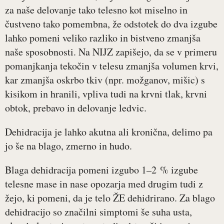
za naše delovanje tako telesno kot miselno in
čustveno tako pomembna, že odstotek do dva izgube
lahko pomeni veliko razliko in bistveno zmanjša
naše sposobnosti. Na NIJZ zapišejo, da se v primeru
pomanjkanja tekočin v telesu zmanjša volumen krvi,
kar zmanjša oskrbo tkiv (npr. možganov, mišic) s
kisikom in hranili, vpliva tudi na krvni tlak, krvni
obtok, prebavo in delovanje ledvic.
Dehidracija je lahko akutna ali kronična, delimo pa
jo še na blago, zmerno in hudo.
Blaga dehidracija pomeni izgubo 1–2 % izgube
telesne mase in nase opozarja med drugim tudi z
žejo, ki pomeni, da je telo ŽE dehidrirano. Za blago
dehidracijo so značilni simptomi še suha usta,