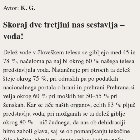
K. G.
Avtor:
Skoraj dve tretjini nas sestavlja –
voda!
Delež vode v človeškem telesu se gibljejo med 45 in
78 %, načeloma pa naj bi okrog 60 % našega telesa
predstavljala voda. Natančneje pri otrocih ta delež
šteje okrog 75 %, pri odraslih pa po podatkih
nacionalnega portala o hrani in prehrani Prehrana.si
velja okrog 60 % pri moških ter 50–55 % pri
ženskah. Kar se tiče naših organov, celih 83 % pljuč
predstavlja voda, pri možganih se ta delež giblje
okrog 80 % – nič čudnega, da nas ob dehidraciji
hitro zaboli glava, saj se ob pomanjkanju tekočine
žile skrčijo, hkrati pa stanje vpliva tudi na našo