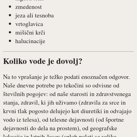
zmedenost
jeza ali tesnoba
vrtoglavica
mišični krči
halucinacije
Koliko vode je dovolj?
Na to vprašanje je težko podati enoznačen odgovor.
Naše dnevne potrebe po tekočini so odvisne od
številnih pogojev: od naše starosti in zdravstvenega
stanja, zdravil, ki jih uživamo (zdravila za srce in
krvni tlak pogosto delujejo kot diuretiki in odvajajo
vodo iz telesa), od telesne dejavnosti (od športne
dejavnosti do dela na prostem), od geografske
lokacije in letnih časov (sploh poleti se veliko