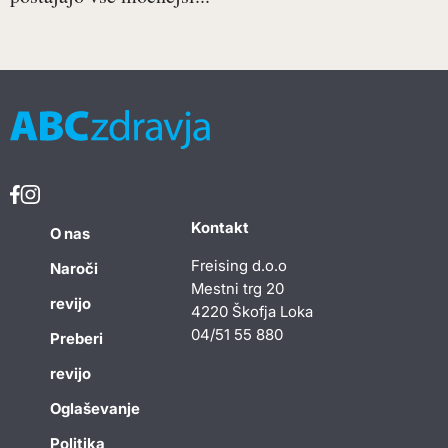
Kontakt
O nas
Freising d.o.o
Naroči
Mestni trg 20
revijo
4220 Škofja Loka
04/51 55 880
Preberi
revijo
Oglaševanje
Politika