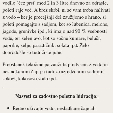
vodilo ‘čez prst’ med 2 in 3 litre dnevno za odrasle,
poleti raje več. A brez skrbi, ni se vam treba nalivati
z vodo – ker je precejšnji del zaužijemo s hrano, si
poleti pomagajte s sadjem, kot so lubenica, melone,
jagode, grenivke ipd., ki imajo nad 90 % vsebnosti
vode, ter zelenjavo, kot so sočne kumare, beluši,
paprike, zelje, paradižnik, solata ipd. Zelo
dobrodošle so tudi čiste juhe.
Preostanek tekočine pa zaužijte predvsem z vodo in
nesladkanimi čaji pa tudi z razredčenimi sadnimi
sokovi, kokosovo vodo ipd.
Nasveti za zadostno poletno hidracijo:
Redno uživajte vodo, nesladkane čaje ali