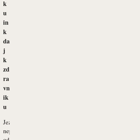
k
u
in
k
da
j
k
zd
ra
vn
ik
u
Jezik
neposredno
odseva