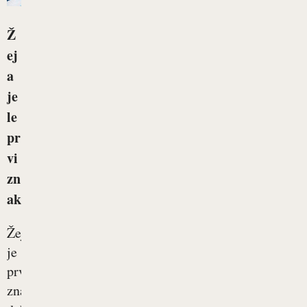
Ž
ej
a
je
le
pr
vi
zn
ak
Žeja
je
prvi
znak