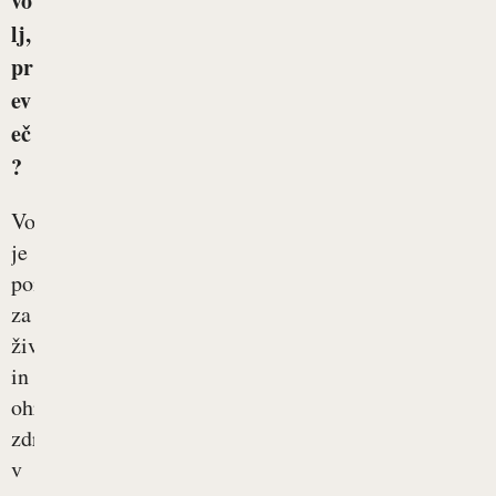
vo
lj,
pr
ev
eč
?
Voda
je
pomembna
za
življenje
in
ohranjanje
zdravja
v