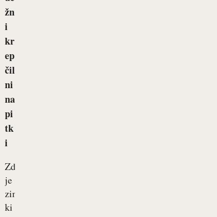
žn
i
kr
ep
čil
ni
na
pi
tk
i
Zdaj
je
zima,
ki