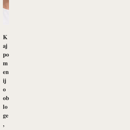
K
aj
po
m
en
ij
o
ob
lo
ge
,