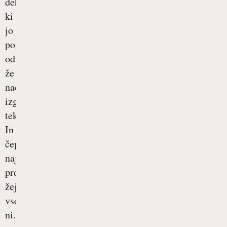
dehidracije,
ki
jo
pogosto
odpravi
že
nadomeščanje
izgubljene
tekočine.
In
čeprav
najbolj
prepoznaven,
žeja
vseeno
ni...