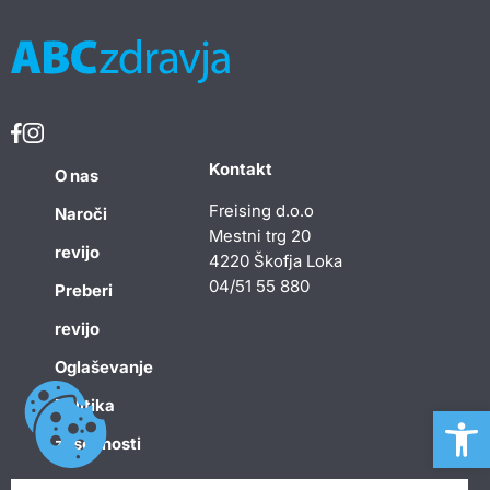
Kontakt
O nas
Freising d.o.o
Naroči
Mestni trg 20
revijo
4220 Škofja Loka
04/51 55 880
Preberi
revijo
Oglaševanje
Politika
Open 
zasebnosti