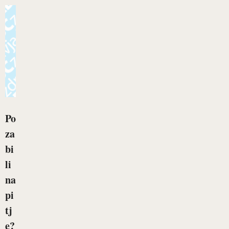
Po
za
bi
li
na
pi
tj
e?