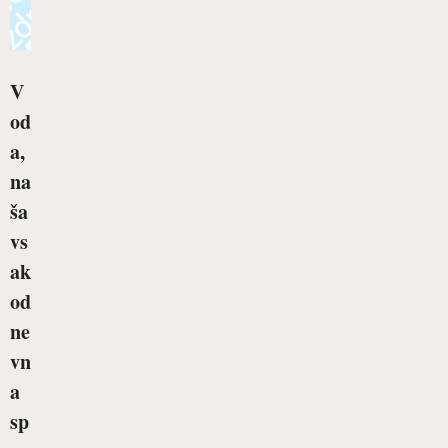
V
od
a,
na
ša
vs
ak
od
ne
vn
a
sp