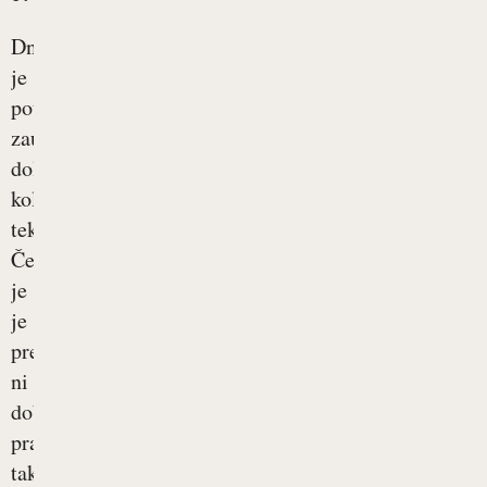
Dnevno
je
potrebno
zaužiti
določeno
količino
tekočine.
Če
je
je
premalo,
ni
dobro,
prav
tako