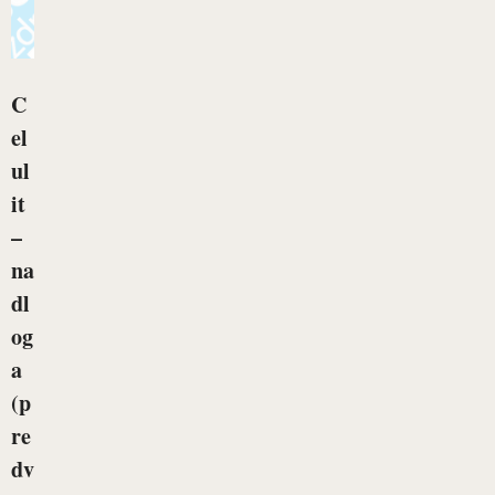
C
el
ul
it
–
na
dl
og
a
(p
re
dv