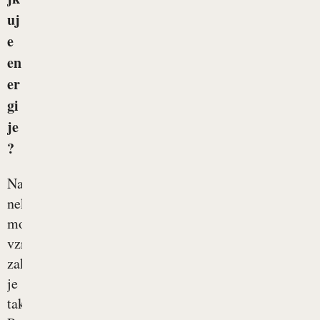
uj
e
en
er
gi
je
?
Naštejmo
nekaj
možnosti
vzrokov,
zakaj
je
tako!