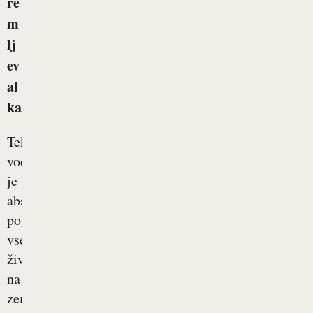
re
m
lj
ev
al
ka
Tekoča
voda
je
absolutni
pogoj
vsega
življenja
na
zemlji.