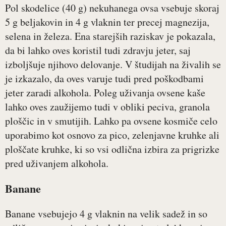
Pol skodelice (40 g) nekuhanega ovsa vsebuje skoraj
5 g beljakovin in 4 g vlaknin ter precej magnezija,
selena in železa. Ena starejših raziskav je pokazala,
da bi lahko oves koristil tudi zdravju jeter, saj
izboljšuje njihovo delovanje. V študijah na živalih se
je izkazalo, da oves varuje tudi pred poškodbami
jeter zaradi alkohola. Poleg uživanja ovsene kaše
lahko oves zaužijemo tudi v obliki peciva, granola
ploščic in v smutijih. Lahko pa ovsene kosmiče celo
uporabimo kot osnovo za pico, zelenjavne kruhke ali
ploščate kruhke, ki so vsi odlična izbira za prigrizke
pred uživanjem alkohola.
Banane
Banane vsebujejo 4 g vlaknin na velik sadež in so