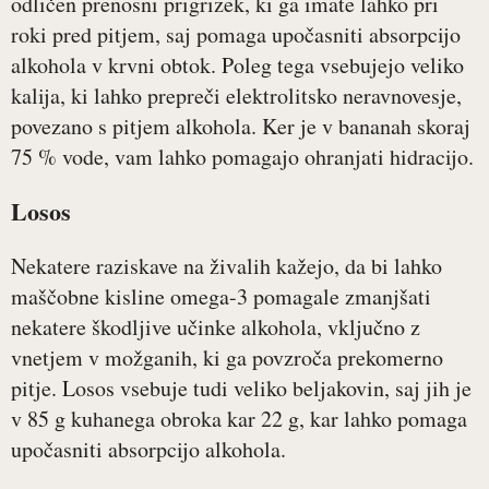
odličen prenosni prigrizek, ki ga imate lahko pri
roki pred pitjem, saj pomaga upočasniti absorpcijo
alkohola v krvni obtok. Poleg tega vsebujejo veliko
kalija, ki lahko prepreči elektrolitsko neravnovesje,
povezano s pitjem alkohola. Ker je v bananah skoraj
75 % vode, vam lahko pomagajo ohranjati hidracijo.
Losos
Nekatere raziskave na živalih kažejo, da bi lahko
maščobne kisline omega-3 pomagale zmanjšati
nekatere škodljive učinke alkohola, vključno z
vnetjem v možganih, ki ga povzroča prekomerno
pitje. Losos vsebuje tudi veliko beljakovin, saj jih je
v 85 g kuhanega obroka kar 22 g, kar lahko pomaga
upočasniti absorpcijo alkohola.