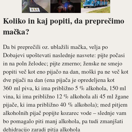
Koliko in kaj popiti, da preprečimo
mačka?
Da bi preprečili oz. ublažili mačka, velja po
Dobajevi upoštevati naslednje nasvete: pijte počasi
in na poln želodec; pijte zmerno; ženske ne smejo
popiti več kot eno pijačo na dan, moški pa ne več kot
dve pijači na dan (ena pijača je opredeljena kot
360 ml piva, ki ima približno 5 % alkohola, 150 ml
vina, ki ima približno 12 % alkohola ali 45 ml žgane
pijače, ki ima približno 40 % alkohola); med pitjem
alkoholnih pijač popijte kozarec vode – slednje vam
bo pomagalo piti manj alkohola, pa tudi zmanjšati
dehidracijo zaradi pitja alkohola