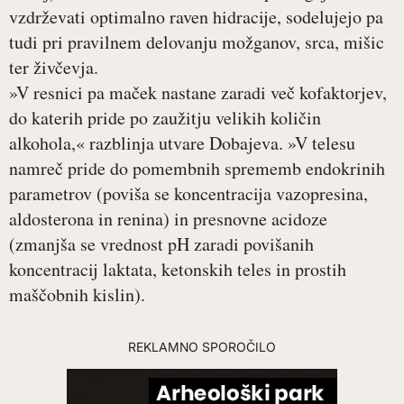
vzdrževati optimalno raven hidracije, sodelujejo pa
tudi pri pravilnem delovanju možganov, srca, mišic
ter živčevja.
»V resnici pa maček nastane zaradi več kofaktorjev,
do katerih pride po zaužitju velikih količin
alkohola,« razblinja utvare Dobajeva. »V telesu
namreč pride do pomembnih sprememb endokrinih
parametrov (poviša se koncentracija vazopresina,
aldosterona in renina) in presnovne acidoze
(zmanjša se vrednost pH zaradi povišanih
koncentracij laktata, ketonskih teles in prostih
maščobnih kislin).
REKLAMNO SPOROČILO