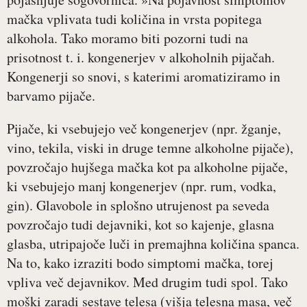
mačka vplivata tudi količina in vrsta popitega
alkohola. Tako moramo biti pozorni tudi na
prisotnost t. i. kongenerjev v alkoholnih pijačah.
Kongenerji so snovi, s katerimi aromatiziramo in
barvamo pijače.
Pijače, ki vsebujejo več kongenerjev (npr. žganje,
vino, tekila, viski in druge temne alkoholne pijače),
povzročajo hujšega mačka kot pa alkoholne pijače,
ki vsebujejo manj kongenerjev (npr. rum, vodka,
gin). Glavobole in splošno utrujenost pa seveda
povzročajo tudi dejavniki, kot so kajenje, glasna
glasba, utripajoče luči in premajhna količina spanca.
Na to, kako izraziti bodo simptomi mačka, torej
vpliva več dejavnikov. Med drugim tudi spol. Tako
moški zaradi sestave telesa (višja telesna masa, več