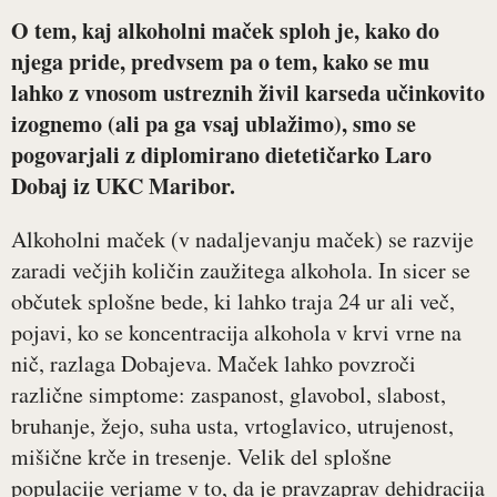
O tem, kaj alkoholni maček sploh je, kako do
njega pride, predvsem pa o tem, kako se mu
lahko z vnosom ustreznih živil karseda učinkovito
izognemo (ali pa ga vsaj ublažimo), smo se
pogovarjali z
diplomirano dietetičarko Laro
Dobaj
iz UKC Maribor.
Alkoholni maček (v nadaljevanju maček) se razvije
zaradi večjih količin zaužitega alkohola. In sicer se
občutek splošne bede, ki lahko traja 24 ur ali več,
pojavi, ko se koncentracija alkohola v krvi vrne na
nič, razlaga Dobajeva. Maček lahko povzroči
različne simptome: zaspanost, glavobol, slabost,
bruhanje, žejo, suha usta, vrtoglavico, utrujenost,
mišične krče in tresenje. Velik del splošne
populacije verjame v to, da je pravzaprav dehidracija