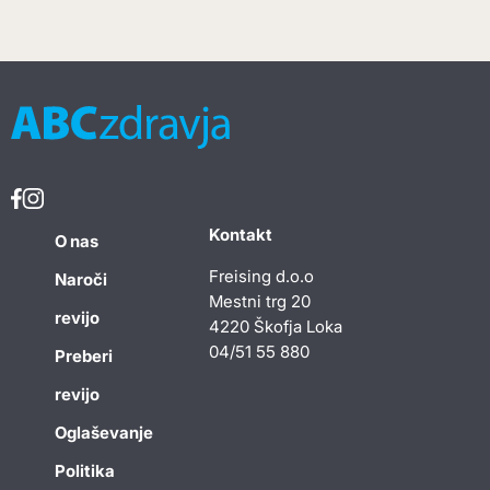
Kontakt
O nas
Freising d.o.o
Naroči
Mestni trg 20
revijo
4220 Škofja Loka
04/51 55 880
Preberi
revijo
Oglaševanje
Politika