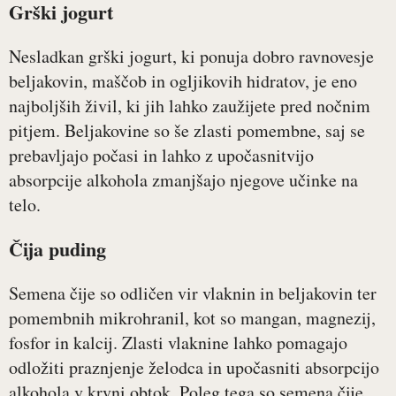
Grški jogurt
Nesladkan grški jogurt, ki ponuja dobro ravnovesje
beljakovin, maščob in ogljikovih hidratov, je eno
najboljših živil, ki jih lahko zaužijete pred nočnim
pitjem. Beljakovine so še zlasti pomembne, saj se
prebavljajo počasi in lahko z upočasnitvijo
absorpcije alkohola zmanjšajo njegove učinke na
telo.
Čija puding
Semena čije so odličen vir vlaknin in beljakovin ter
pomembnih mikrohranil, kot so mangan, magnezij,
fosfor in kalcij. Zlasti vlaknine lahko pomagajo
odložiti praznjenje želodca in upočasniti absorpcijo
alkohola v krvni obtok. Poleg tega so semena čije