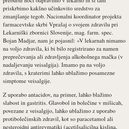
preburni noči odpravimo v lekarno in si tam
priskrbimo kakšno učinkovito sredstvo za
zmanjšanje tegob. Nacionalni koordinator projekta
farmacevtske skrbi Vprašaj o svojem zdravilu pri
Lekarniški zbornici Slovenije, mag. farm. spec.
Bojan Madjar, nam je pojasnil: »V lekarnah nimamo
na voljo zdravila, ki bi bilo registrirano za namen
preprečevanja ali zdravljenja alkoholnega mačka (v
nadaljevanju veisalgija). Imamo pa na voljo
zdravila, s kraterimi lahko ublažimo posamezne
simptome veisalgije.
Z uporabo antacidov, na primer, lahko blažimo
slabost in gastritis. Glavobol in bolečine v mišicah,
povezane z veisalgijo, lahko ublažimo z uporabo
protibolečinskih zdravil, kot so paracetamol ali
nesteroidni antirevmatiki (acetilsalicilna kislina,