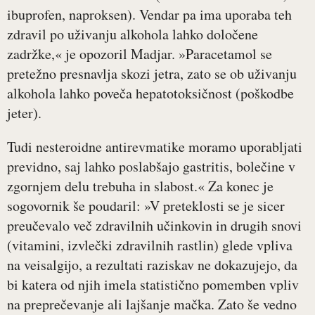
ibuprofen, naproksen). Vendar pa ima uporaba teh
zdravil po uživanju alkohola lahko določene
zadržke,« je opozoril Madjar. »Paracetamol se
pretežno presnavlja skozi jetra, zato se ob uživanju
alkohola lahko poveča hepatotoksičnost (poškodbe
jeter).
Tudi nesteroidne antirevmatike moramo uporabljati
previdno, saj lahko poslabšajo gastritis, bolečine v
zgornjem delu trebuha in slabost.« Za konec je
sogovornik še poudaril: »V preteklosti se je sicer
preučevalo več zdravilnih učinkovin in drugih snovi
(vitamini, izvlečki zdravilnih rastlin) glede vpliva
na veisalgijo, a rezultati raziskav ne dokazujejo, da
bi katera od njih imela statistično pomemben vpliv
na preprečevanje ali lajšanje mačka. Zato še vedno