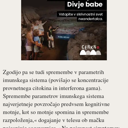
Zgodijo pa se tudi spremembe v parametrih
imunskega sistema (povišajo se koncentracije
provnetnega citokina in interferona gama).
Spremembe parametrov imunskega sistema
najverjetneje povzročajo predvsem kognitivne
motnje, kot so motnje spomina in spremembe
razpoloženja,« dogajanje v telesu ob mačku
pojasnjuje sogovornica. »Na pojavnost simptomov