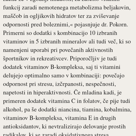
funkcij zaradi nemotenega metabolizma beljakovin,
maščob in ogljikovih hidratov ter za zviševanje
odpornosti pred boleznimi,« pojasnjuje dr. Pokorn.
Primerni so dodatki s kombinacijo 10 izbranih
vitaminov in 5 izbranih mineralov ali tudi več, ki so
namenjeni uporabi pri povečanih aktivnostih
športnikov in rekreativcev. Priporočljiv je tudi
dodatek vitaminov B-kompleksa, saj ti vitamini
delujejo optimalno samo v kombinaciji: povečajo
odpornost pri stresu, izčrpanosti, nespečnosti,
napetosti in hiperaktivnosti. Če mladina kadi, je
primeren dodatek vitamina C in folatov, če pije tudi
alkohol, pa še dodatki niancina, tiamina, kobalmina,
vitaminov B-kompleksa, vitamina E in drugih
antioksidantov, ki nevtralizirajo delovanje prostih
radikalov, ki se zaradi oksidativnega stresa