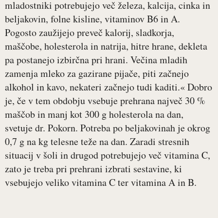
mladostniki potrebujejo več železa, kalcija, cinka in
beljakovin, folne kisline, vitaminov B6 in A.
Pogosto zaužijejo preveč kalorij, sladkorja,
maščobe, holesterola in natrija, hitre hrane, dekleta
pa postanejo izbirčna pri hrani. Večina mladih
zamenja mleko za gazirane pijače, piti začnejo
alkohol in kavo, nekateri začnejo tudi kaditi.« Dobro
je, če v tem obdobju vsebuje prehrana največ 30 %
maščob in manj kot 300 g holesterola na dan,
svetuje dr. Pokorn. Potreba po beljakovinah je okrog
0,7 g na kg telesne teže na dan. Zaradi stresnih
situacij v šoli in drugod potrebujejo več vitamina C,
zato je treba pri prehrani izbrati sestavine, ki
vsebujejo veliko vitamina C ter vitamina A in B.