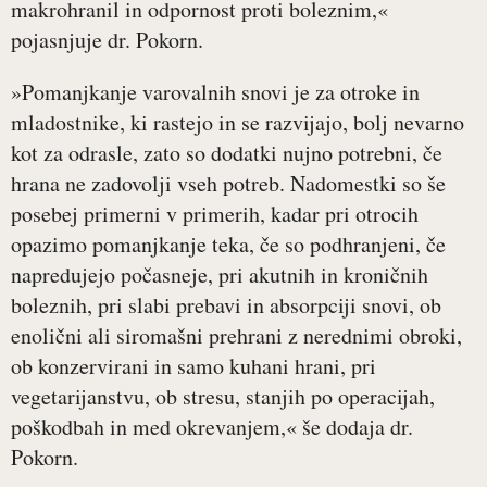
makrohranil in odpornost proti boleznim,«
pojasnjuje dr. Pokorn.
»Pomanjkanje varovalnih snovi je za otroke in
mladostnike, ki rastejo in se razvijajo, bolj nevarno
kot za odrasle, zato so dodatki nujno potrebni, če
hrana ne zadovolji vseh potreb. Nadomestki so še
posebej primerni v primerih, kadar pri otrocih
opazimo pomanjkanje teka, če so podhranjeni, če
napredujejo počasneje, pri akutnih in kroničnih
boleznih, pri slabi prebavi in absorpciji snovi, ob
enolični ali siromašni prehrani z nerednimi obroki,
ob konzervirani in samo kuhani hrani, pri
vegetarijanstvu, ob stresu, stanjih po operacijah,
poškodbah in med okrevanjem,« še dodaja dr.
Pokorn.