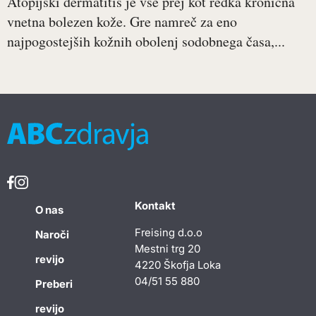
Atopijski dermatitis je vse prej kot redka kronična
vnetna bolezen kože. Gre namreč za eno
najpogostejših kožnih obolenj sodobnega časa,...
Kontakt
O nas
Freising d.o.o
Naroči
Mestni trg 20
revijo
4220 Škofja Loka
04/51 55 880
Preberi
revijo