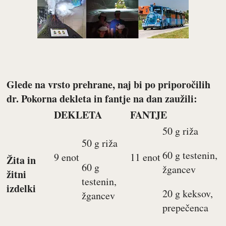
Glede na vrsto prehrane, naj bi po priporočilih
dr. Pokorna dekleta in fantje na dan zaužili:
DEKLETA
FANTJE
50 g riža
50 g riža
60 g testenin,
9 enot
11 enot
Žita in
60 g
žgancev
žitni
testenin,
izdelki
20 g keksov,
žgancev
prepečenca