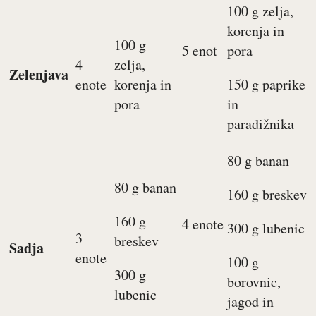
100 g zelja,
korenja in
100 g
5 enot
pora
4
zelja,
Zelenjava
enote
korenja in
150 g paprike
pora
in
paradižnika
80 g banan
80 g banan
160 g breskev
160 g
4 enote
300 g lubenic
3
breskev
Sadja
enote
100 g
300 g
borovnic,
lubenic
jagod in