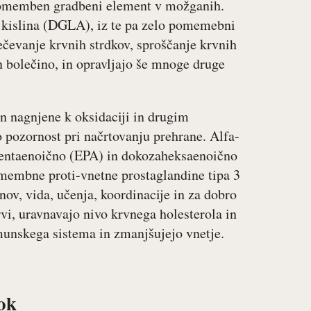
 pomemben gradbeni element v možganih.
 kislina (DGLA), iz te pa zelo pomemebni
ečevanje krvnih strdkov, sproščanje krvnih
in bolečino, in opravljajo še mnoge druge
n nagnjene k oksidaciji in drugim
pozornost pri načrtovanju prehrane. Alfa-
apentaenoično (EPA) in dokozaheksaenoično
membne proti-vnetne prostaglandine tipa 3
v, vida, učenja, koordinacije in za dobro
vi, uravnavajo nivo krvnega holesterola in
unskega sistema in zmanjšujejo vnetje.
ok