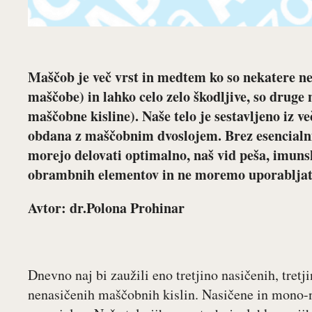
Maščob je več vrst in medtem ko so nekatere n
maščobe) in lahko celo zelo škodljive, so druge
maščobne kisline). Naše telo je sestavljeno iz ve
obdana z maščobnim dvoslojem. Brez esencialni
morejo delovati optimalno, naš vid peša, imuns
obrambnih elementov in ne moremo uporabljati 
Avtor: dr.Polona Prohinar
Dnevno naj bi zaužili eno tretjino nasičenih, tretj
nenasičenih maščobnih kislin. Nasičene in mono-