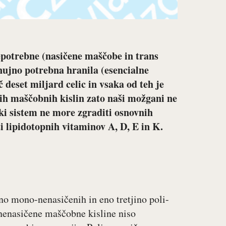
epotrebne (nasičene maščobe in trans
 nujno potrebna hranila (esencialne
č deset miljard celic in vsaka od teh je
h maščobnih kislin zato naši možgani ne
ki sistem ne more zgraditi osnovnih
lipidotopnih vitaminov A, D, E in K.
ino mono-nenasičenih in eno tretjino poli-
nenasičene maščobne kisline niso