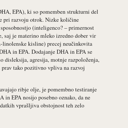
DHA, EPA), ki so pomemben strukturni del
pri razvoju otrok. Nizke količine
sposobnostjo (inteligenco? – primernost
, saj je materino mleko izredno dober vir
-linolenske kisline) precej neučinkovita
h DHA in EPA. Dodajanje DHA in EPA se
o disleksija, agresija, motnje razpoloženja,
prav tako pozitivno vpliva na razvoj
avajajo ribje olje, je pomembno testiranje
HA in EPA nosijo posebno oznako, da ne
datkih vprašljiva obstojnost teh zelo