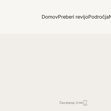
Domov
Preberi revijo
Področja
N
Čas branja: 3 min