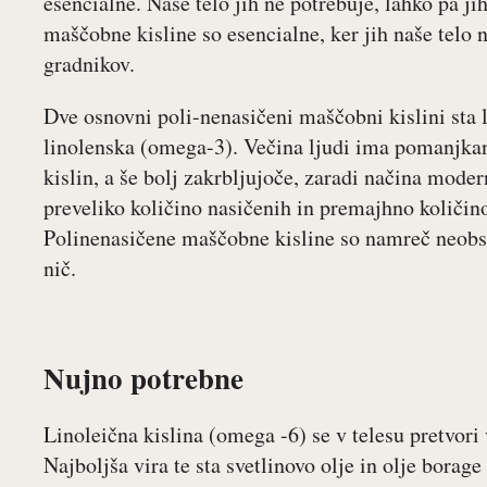
esencialne. Naše telo jih ne potrebuje, lahko pa ji
maščobne kisline so esencialne, ker jih naše telo 
gradnikov.
Dve osnovni poli-nenasičeni maščobni kislini sta l
linolenska (omega-3). Večina ljudi ima pomanjk
kislin, a še bolj zakrbljujoče, zaradi načina moder
preveliko količino nasičenih in premajhno količi
Polinenasičene maščobne kisline so namreč neobsto
nič.
Nujno potrebne
Linoleična kislina (omega -6) se v telesu pretvor
Najboljša vira te sta svetlinovo olje in olje borage