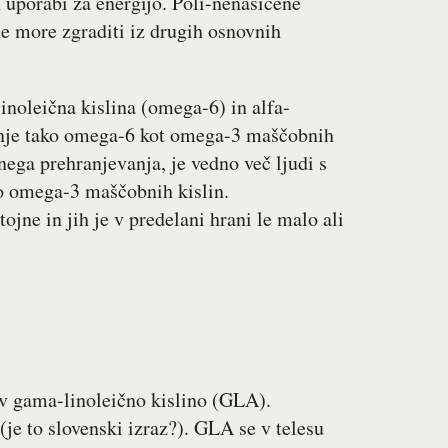
h uporabi za energijo. Poli-nenasičene
ne more zgraditi iz drugih osnovnih
inoleična kislina (omega-6) in alfa-
anje tako omega-6 kot omega-3 maščobnih
nega prehranjevanja, je vedno več ljudi s
no omega-3 maščobnih kislin.
jne in jih je v predelani hrani le malo ali
i v gama-linoleično kislino (GLA).
 (je to slovenski izraz?). GLA se v telesu