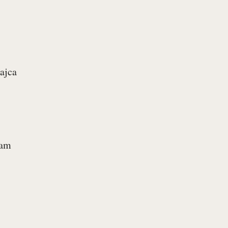
ajca
zam