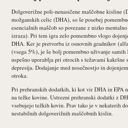
Dolgoverižne poli-nenasičene maščobne kisline (
možganskih celic (DHA), so še posebej pomembne 
esencialnih maščob so povezane z nizko mentalno 
izraza). Pri tem igra zelo pomembno vlogo dojenje
DHA. Ker je pretvorba iz osnovnih gradnikov (alfa
(vsega 5%), je še bolj pomembno uživanje sami
uspešno uporablja pri otrocih s težavami kakršne s
depresija. Dodajanje med nosečnostjo in dojenjem 
otroka.
Pri prehranskih dodatkih, ki kot vir DHA in EPA n
na težke kovine. Ustrezni prehranski dodatki z D
vsebujejo težkih kovin. Prav tako je v nekaterih do
nestabilnih dolgoverižnih maščobnih kislin.