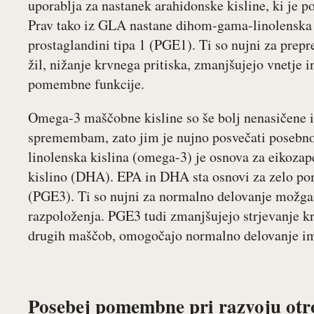
uporablja za nastanek arahidonske kisline, ki je
Prav tako iz GLA nastane dihom-gama-linolenska
prostaglandini tipa 1 (PGE1). Ti so nujni za prepr
žil, nižanje krvnega pritiska, zmanjšujejo vnetje 
pomembne funkcije.
Omega-3 maščobne kisline so še bolj nenasičene i
spremembam, zato jim je nujno posvečati posebno 
linolenska kislina (omega-3) je osnova za eikoz
kislino (DHA). EPA in DHA sta osnovi za zelo po
(PGE3). Ti so nujni za normalno delovanje možgano
razpoloženja. PGE3 tudi zmanjšujejo strjevanje kr
drugih maščob, omogočajo normalno delovanje im
Posebej pomembne pri razvoju otr