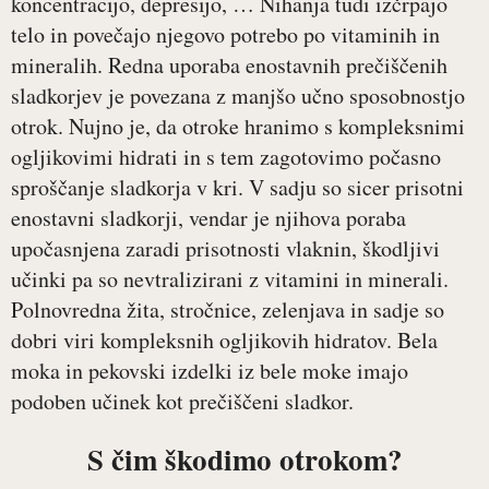
koncentracijo, depresijo, … Nihanja tudi izčrpajo
telo in povečajo njegovo potrebo po vitaminih in
mineralih. Redna uporaba enostavnih prečiščenih
sladkorjev je povezana z manjšo učno sposobnostjo
otrok. Nujno je, da otroke hranimo s kompleksnimi
ogljikovimi hidrati in s tem zagotovimo počasno
sproščanje sladkorja v kri. V sadju so sicer prisotni
enostavni sladkorji, vendar je njihova poraba
upočasnjena zaradi prisotnosti vlaknin, škodljivi
učinki pa so nevtralizirani z vitamini in minerali.
Polnovredna žita, stročnice, zelenjava in sadje so
dobri viri kompleksnih ogljikovih hidratov. Bela
moka in pekovski izdelki iz bele moke imajo
podoben učinek kot prečiščeni sladkor.
S čim škodimo otrokom?