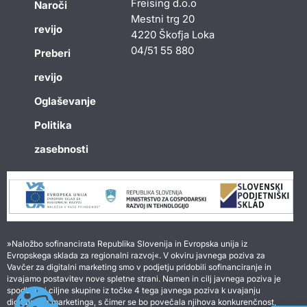
Freising d.o.o
Naroči
Mestni trg 20
revijo
4220 Škofja Loka
04/51 55 880
Preberi
revijo
Oglaševanje
Politika
zasebnosti
»Naložbo sofinancirata Republika Slovenija in Evropska unija iz
Evropskega sklada za regionalni razvoj«. V okviru javnega poziva za
Vavčer za digitalni marketing smo v podjetju pridobili sofinanciranje in
izvajamo postavitev nove spletne strani. Namen in cilj javnega poziva je
spodbuditi ciljne skupine iz točke 4 tega javnega poziva k uvajanju
digitalnega marketinga, s čimer se bo povečala njihova konkurenčnost,