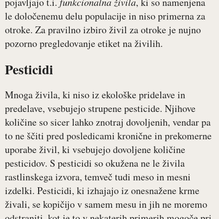
pojavljajo t.i.
funkcionalna živila
, ki so namenjena
le določenemu delu populacije in niso primerna za
otroke. Za pravilno izbiro živil za otroke je nujno
pozorno pregledovanje etiket na živilih.
Pesticidi
Mnoga živila, ki niso iz ekološke pridelave in
predelave, vsebujejo strupene pesticide. Njihove
količine so sicer lahko znotraj dovoljenih, vendar pa
to ne ščiti pred posledicami kronične in prekomerne
uporabe živil, ki vsebujejo dovoljene količine
pesticidov. S pesticidi so okužena ne le živila
rastlinskega izvora, temveč tudi meso in mesni
izdelki. Pesticidi, ki izhajajo iz onesnažene krme
živali, se kopičijo v samem mesu in jih ne moremo
odstraniti, kot je to v nekaterih primerih mogoče pri