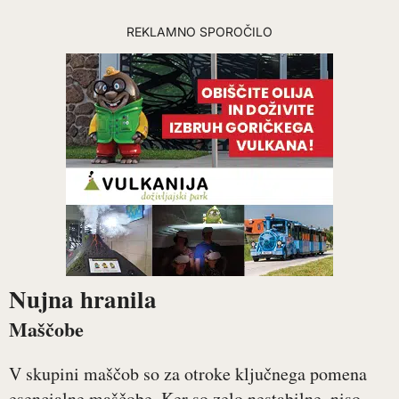
REKLAMNO SPOROČILO
Nujna hranila
Maščobe
V skupini maščob so za otroke ključnega pomena
esencialne maščobe. Ker so zelo nestabilne, niso