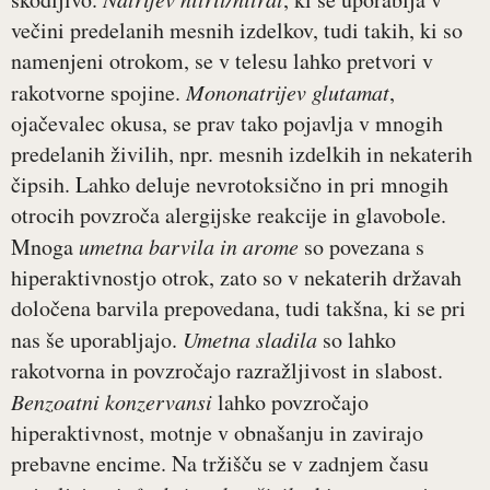
večini predelanih mesnih izdelkov, tudi takih, ki so
namenjeni otrokom, se v telesu lahko pretvori v
rakotvorne spojine.
Mononatrijev glutamat
,
ojačevalec okusa, se prav tako pojavlja v mnogih
predelanih živilih, npr. mesnih izdelkih in nekaterih
čipsih. Lahko deluje nevrotoksično in pri mnogih
otrocih povzroča alergijske reakcije in glavobole.
Mnoga
umetna barvila in arome
so povezana s
hiperaktivnostjo otrok, zato so v nekaterih državah
določena barvila prepovedana, tudi takšna, ki se pri
nas še uporabljajo.
Umetna sladila
so lahko
rakotvorna in povzročajo razražljivost in slabost.
Benzoatni konzervansi
lahko povzročajo
hiperaktivnost, motnje v obnašanju in zavirajo
prebavne encime. Na tržišču se v zadnjem času