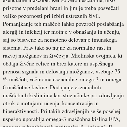
prisotne v predelani hrani in jim je treba posvečati
veliko pozornosti pri izbiri ustreznih živil.
Pomanjkanje teh maščob lahko povzroči poslabšanja
alergij in infekcij ter motnje v obnašanju in učenju,
saj so bistvene za nemoteno delovanje imunskega
sistema. Prav tako so nujne za normalno rast in
razvoj možganov in živčevja. Mielinska ovojnica, ki
obdaja živčne celice in brez katere ni uspešnega
prenosa signala in delovanja možganov, vsebuje 75
% maščob, večinoma esencialne omega-3 in omega-
6 maščobne kisline. Dodajanje esencialnih
maščobnih kislin ima koristne učinke pri zdravljenju
otrok z motnjami učenja, koncentracije in
hiperaktivnosti. Pri takih zdravljenjih se še posebej
uspešno uporablja omega-3 maščobna kislina EPA,
pogosto v kombinaciji z vitamini B
(niacin), B