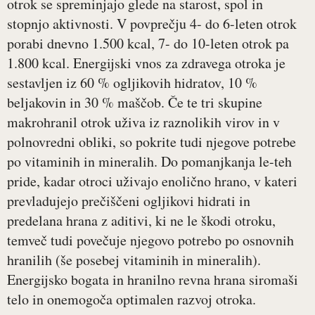
otrok se spreminjajo glede na starost, spol in
stopnjo aktivnosti. V povprečju 4- do 6-leten otrok
porabi dnevno 1.500 kcal, 7- do 10-leten otrok pa
1.800 kcal. Energijski vnos za zdravega otroka je
sestavljen iz 60 % ogljikovih hidratov, 10 %
beljakovin in 30 % maščob. Če te tri skupine
makrohranil otrok uživa iz raznolikih virov in v
polnovredni obliki, so pokrite tudi njegove potrebe
po vitaminih in mineralih. Do pomanjkanja le-teh
pride, kadar otroci uživajo enolično hrano, v kateri
prevladujejo prečiščeni ogljikovi hidrati in
predelana hrana z aditivi, ki ne le škodi otroku,
temveč tudi povečuje njegovo potrebo po osnovnih
hranilih (še posebej vitaminih in mineralih).
Energijsko bogata in hranilno revna hrana siromaši
telo in onemogoča optimalen razvoj otroka.