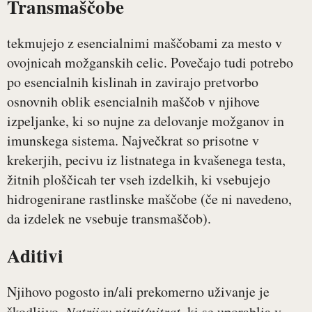
Transmaščobe
tekmujejo z esencialnimi maščobami za mesto v
ovojnicah možganskih celic. Povečajo tudi potrebo
po esencialnih kislinah in zavirajo pretvorbo
osnovnih oblik esencialnih maščob v njihove
izpeljanke, ki so nujne za delovanje možganov in
imunskega sistema. Največkrat so prisotne v
krekerjih, pecivu iz listnatega in kvašenega testa,
žitnih ploščicah ter vseh izdelkih, ki vsebujejo
hidrogenirane rastlinske maščobe (če ni navedeno,
da izdelek ne vsebuje transmaščob).
Aditivi
Njihovo pogosto in/ali prekomerno uživanje je
škodljivo.
Natrijev nitrit/nitrat
, ki se uporablja v