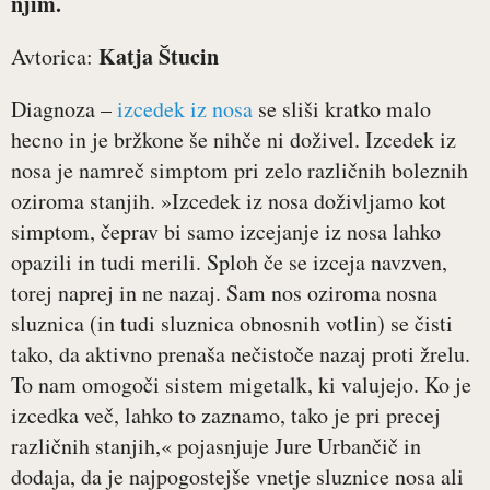
njim.
Katja Štucin
Avtorica:
Diagnoza –
izcedek iz nosa
se sliši kratko malo
hecno in je bržkone še nihče ni doživel. Izcedek iz
nosa je namreč simptom pri zelo različnih boleznih
oziroma stanjih. »Izcedek iz nosa doživljamo kot
simptom, čeprav bi samo izcejanje iz nosa lahko
opazili in tudi merili. Sploh če se izceja navzven,
torej naprej in ne nazaj. Sam nos oziroma nosna
sluznica (in tudi sluznica obnosnih votlin) se čisti
tako, da aktivno prenaša nečistoče nazaj proti žrelu.
To nam omogoči sistem migetalk, ki valujejo. Ko je
izcedka več, lahko to zaznamo, tako je pri precej
različnih stanjih,« pojasnjuje Jure Urbančič in
dodaja, da je najpogostejše vnetje sluznice nosa ali