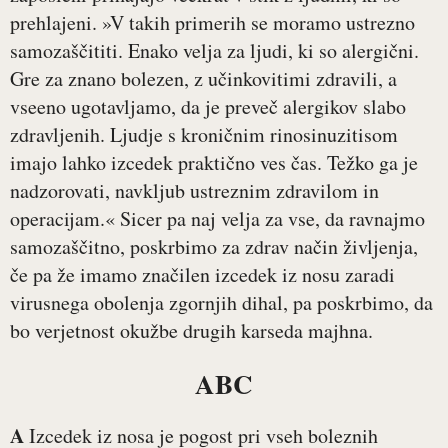
prehlajeni. »V takih primerih se moramo ustrezno
samozaščititi. Enako velja za ljudi, ki so alergični.
Gre za znano bolezen, z učinkovitimi zdravili, a
vseeno ugotavljamo, da je preveč alergikov slabo
zdravljenih. Ljudje s kroničnim rinosinuzitisom
imajo lahko izcedek praktično ves čas. Težko ga je
nadzorovati, navkljub ustreznim zdravilom in
operacijam.« Sicer pa naj velja za vse, da ravnajmo
samozaščitno, poskrbimo za zdrav način življenja,
če pa že imamo značilen izcedek iz nosu zaradi
virusnega obolenja zgornjih dihal, pa poskrbimo, da
bo verjetnost okužbe drugih karseda majhna.
ABC
A
Izcedek iz nosa je pogost pri vseh boleznih