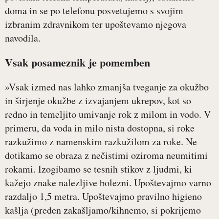
doma in se po telefonu posvetujemo s svojim
izbranim zdravnikom ter upoštevamo njegova
navodila.
Vsak posameznik je pomemben
»Vsak izmed nas lahko zmanjša tveganje za okužbo
in širjenje okužbe z izvajanjem ukrepov, kot so
redno in temeljito umivanje rok z milom in vodo. V
primeru, da voda in milo nista dostopna, si roke
razkužimo z namenskim razkužilom za roke. Ne
dotikamo se obraza z nečistimi oziroma neumitimi
rokami. Izogibamo se tesnih stikov z ljudmi, ki
kažejo znake nalezljive bolezni. Upoštevajmo varno
razdaljo 1,5 metra. Upoštevajmo pravilno higieno
kašlja (preden zakašljamo/kihnemo, si pokrijemo