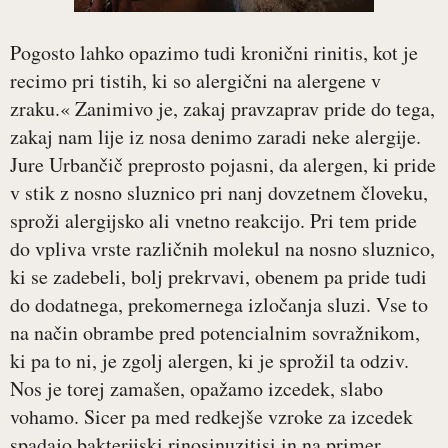
Pogosto lahko opazimo tudi kronični rinitis, kot je
recimo pri tistih, ki so alergični na alergene v
zraku.« Zanimivo je, zakaj pravzaprav pride do tega,
zakaj nam lije iz nosa denimo zaradi neke alergije.
Jure Urbančič preprosto pojasni, da alergen, ki pride
v stik z nosno sluznico pri nanj dovzetnem človeku,
sproži alergijsko ali vnetno reakcijo. Pri tem pride
do vpliva vrste različnih molekul na nosno sluznico,
ki se zadebeli, bolj prekrvavi, obenem pa pride tudi
do dodatnega, prekomernega izločanja sluzi. Vse to
na način obrambe pred potencialnim sovražnikom,
ki pa to ni, je zgolj alergen, ki je sprožil ta odziv.
Nos je torej zamašen, opažamo izcedek, slabo
vohamo. Sicer pa med redkejše vzroke za izcedek
spadajo bakterijski rinosinuzitisi in na primer