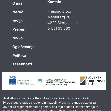
Kontakt
O nas
Freising d.o.o
Naroči
Mestni trg 20
revijo
4220 Škofja Loka
04/51 55 880
Preberi
revijo
Oglaševanje
Politika
zasebnosti
»Naložbo sofinancirata Republika Slovenija in Evropska unija iz
Evropskega sklada za regionalni razvoj«. V okviru javnega poziva za
Vavčer za digitalni marketing smo v podjetju pridobili sofinanciranje in
izvajamo postavitev nove spletne strani. Namen in cilj javnega poziva je