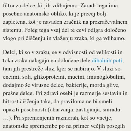
filtra za delce, ki jih vdihujemo. Zaradi tega ima
posebno anatomsko obliko, ki je precej bolj
zapletena, kot je navaden zračnik na prezračevalnem
sistemu. Poleg tega vsaj del te cevi odigra določeno
vlogo pri čiščenju in vlaženju zraka, ki ga vdihamo.
Delci, ki so v zraku, se v odvisnosti od velikosti in
toka zraka nalagajo na določene dele
dihalnih poti
,
tam jih prestreže sluz, kjer se nabirajo. V sluzi so
encimi, soli, glikoproteini, mucini, imunoglobulini,
dodajmo še virusne delce, bakterije, morda glive,
prašne delce. Pri zdravi osebi je razmerje sestavin in
hitrost čiščenja taka, da praviloma ne bi smeli
opaziti posebnosti (obarvanja, zastajanja, smradu
…). Pri spremenjenih razmerah, kot so vnetje,
anatomske spremembe po na primer večjih posegih