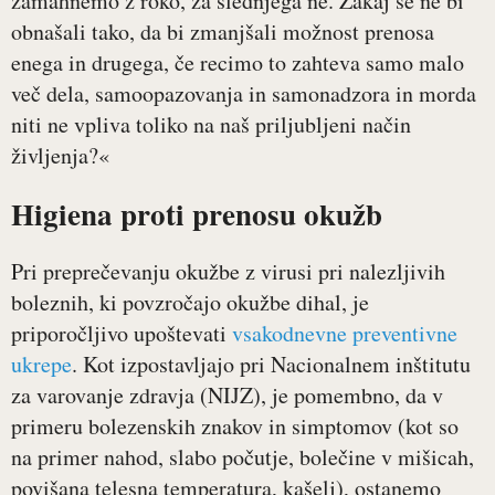
zamahnemo z roko, za slednjega ne. Zakaj se ne bi
obnašali tako, da bi zmanjšali možnost prenosa
enega in drugega, če recimo to zahteva samo malo
več dela, samoopazovanja in samonadzora in morda
niti ne vpliva toliko na naš priljubljeni način
življenja?«
Higiena proti prenosu okužb
Pri preprečevanju okužbe z virusi pri nalezljivih
boleznih, ki povzročajo okužbe dihal, je
priporočljivo upoštevati
vsakodnevne preventivne
ukrepe
. Kot izpostavljajo pri Nacionalnem inštitutu
za varovanje zdravja (NIJZ), je pomembno, da v
primeru bolezenskih znakov in simptomov (kot so
na primer nahod, slabo počutje, bolečine v mišicah,
povišana telesna temperatura, kašelj), ostanemo