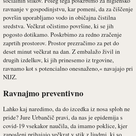
socialnih stikov. Poleg tega poskrbimo za higiensko
ravnanje v gospodinjstvu, kar pomeni, da za čiščenje
površin uporabljamo vodo in običajna čistilna
sredstva. Večkrat očistimo površine, ki se jih
pogosto dotikamo. Poskrbimo za redno zračenje
zaprtih prostorov. Prostor prezračimo za pet do
deset minut večkrat na dan. Z embalažo živil in
drugih izdelkov, ki jih prinesemo iz trgovine,
ravnamo kot s potencialno onesnaženo,« navajajo pri
NIJZ.
Ravnajmo preventivno
Lahko kaj naredimo, da do izcedka iz nosa sploh ne
pride? Jure Urbančič pravi, da nas je epidemija s
covid-19 vsekakor naučila, da imamo poklice, kjer
zaposleni prihajajo večkrat v stik z ljudmi, ki so