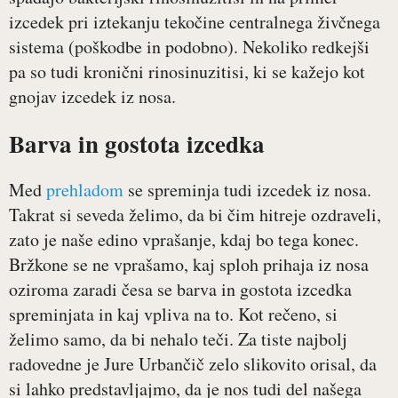
izcedek pri iztekanju tekočine centralnega živčnega
sistema (poškodbe in podobno). Nekoliko redkejši
pa so tudi kronični rinosinuzitisi, ki se kažejo kot
gnojav izcedek iz nosa.
Barva in gostota izcedka
Med
prehladom
se spreminja tudi izcedek iz nosa.
Takrat si seveda želimo, da bi čim hitreje ozdraveli,
zato je naše edino vprašanje, kdaj bo tega konec.
Bržkone se ne vprašamo, kaj sploh prihaja iz nosa
oziroma zaradi česa se barva in gostota izcedka
spreminjata in kaj vpliva na to. Kot rečeno, si
želimo samo, da bi nehalo teči. Za tiste najbolj
radovedne je Jure Urbančič zelo slikovito orisal, da
si lahko predstavljajmo, da je nos tudi del našega