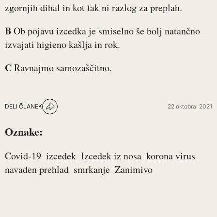
zgornjih dihal in kot tak ni razlog za preplah.
B
Ob pojavu izcedka je smiselno še bolj natančno
izvajati higieno kašlja in rok.
C
Ravnajmo samozaščitno.
DELI ČLANEK
22 oktobra, 2021
Oznake:
Covid-19
izcedek
Izcedek iz nosa
korona virus
navaden prehlad
smrkanje
Zanimivo