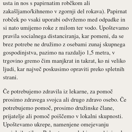
usta in nos s papirnatim robčkom ali
zakašljamo/kihnemo v zgornji del rokava). Papirnat
robček po vsaki uporabi odvržemo med odpadke in
si nato umijemo roke z milom ter vodo. Upoštevamo
pravila socialnega distanciranja, kar pomeni, da se
brez potrebe ne družimo z osebami zunaj skupnega
gospodinjstva, pazimo na razdaljo 1,5 metra, v
trgovino gremo čim manjkrat in takrat, ko ni veliko
ljudi, kar največ poskusimo opraviti preko spletnih
strani.
Če potrebujemo zdravila iz lekarne, za pomoč
prosimo zdravega svojca ali drugo zdravo osebo. Če
potrebujemo pomoč, prosimo družinske člane,
prijatelje ali pomoč poiščemo v lokalni skupnosti.
Upoštevamo ukrepe, namenjene omejevanju