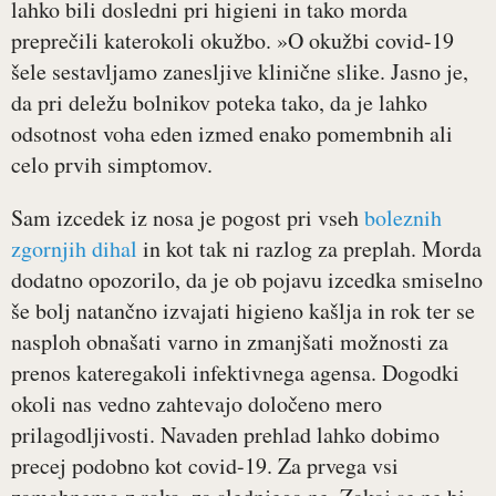
lahko bili dosledni pri higieni in tako morda
preprečili katerokoli okužbo. »O okužbi covid-19
šele sestavljamo zanesljive klinične slike. Jasno je,
da pri deležu bolnikov poteka tako, da je lahko
odsotnost voha eden izmed enako pomembnih ali
celo prvih simptomov.
Sam izcedek iz nosa je pogost pri vseh
boleznih
zgornjih dihal
in kot tak ni razlog za preplah. Morda
dodatno opozorilo, da je ob pojavu izcedka smiselno
še bolj natančno izvajati higieno kašlja in rok ter se
nasploh obnašati varno in zmanjšati možnosti za
prenos kateregakoli infektivnega agensa. Dogodki
okoli nas vedno zahtevajo določeno mero
prilagodljivosti. Navaden prehlad lahko dobimo
precej podobno kot covid-19. Za prvega vsi