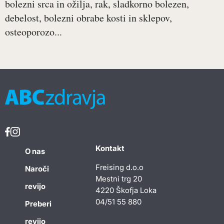
bolezni srca in ožilja, rak, sladkorno bolezen,
debelost, bolezni obrabe kosti in sklepov,
osteoporozo...
Kontakt
O nas
Freising d.o.o
Naroči
Mestni trg 20
revijo
4220 Škofja Loka
04/51 55 880
Preberi
revijo