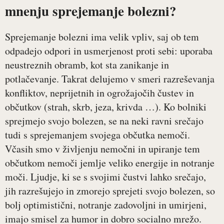
mnenju sprejemanje bolezni?
Sprejemanje bolezni ima velik vpliv, saj ob tem
odpadejo odpori in usmerjenost proti sebi: uporaba
neustreznih obramb, kot sta zanikanje in
potlačevanje. Takrat delujemo v smeri razreševanja
konfliktov, neprijetnih in ogrožajočih čustev in
občutkov (strah, skrb, jeza, krivda …). Ko bolniki
sprejmejo svojo bolezen, se na neki ravni srečajo
tudi s sprejemanjem svojega občutka nemoči.
Včasih smo v življenju nemočni in upiranje tem
občutkom nemoči jemlje veliko energije in notranje
moči. Ljudje, ki se s svojimi čustvi lahko srečajo,
jih razrešujejo in zmorejo sprejeti svojo bolezen, so
bolj optimistični, notranje zadovoljni in umirjeni,
imajo smisel za humor in dobro socialno mrežo.