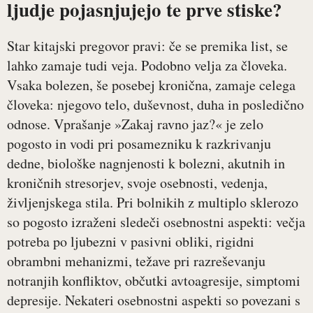
ljudje pojasnjujejo te prve stiske?
Star kitajski pregovor pravi: če se premika list, se
lahko zamaje tudi veja. Podobno velja za človeka.
Vsaka bolezen, še posebej kronična, zamaje celega
človeka: njegovo telo, duševnost, duha in posledično
odnose. Vprašanje »Zakaj ravno jaz?« je zelo
pogosto in vodi pri posamezniku k razkrivanju
dedne, biološke nagnjenosti k bolezni, akutnih in
kroničnih stresorjev, svoje osebnosti, vedenja,
življenjskega stila. Pri bolnikih z multiplo sklerozo
so pogosto izraženi sledeči osebnostni aspekti: večja
potreba po ljubezni v pasivni obliki, rigidni
obrambni mehanizmi, težave pri razreševanju
notranjih konfliktov, občutki avtoagresije, simptomi
depresije. Nekateri osebnostni aspekti so povezani s