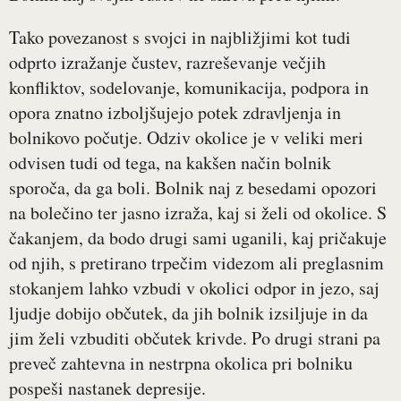
Tako povezanost s svojci in najbližjimi kot tudi
odprto izražanje čustev, razreševanje večjih
konfliktov, sodelovanje, komunikacija, podpora in
opora znatno izboljšujejo potek zdravljenja in
bolnikovo počutje. Odziv okolice je v veliki meri
odvisen tudi od tega, na kakšen način bolnik
sporoča, da ga boli. Bolnik naj z besedami opozori
na bolečino ter jasno izraža, kaj si želi od okolice. S
čakanjem, da bodo drugi sami uganili, kaj pričakuje
od njih, s pretirano trpečim videzom ali preglasnim
stokanjem lahko vzbudi v okolici odpor in jezo, saj
ljudje dobijo občutek, da jih bolnik izsiljuje in da
jim želi vzbuditi občutek krivde. Po drugi strani pa
preveč zahtevna in nestrpna okolica pri bolniku
pospeši nastanek depresije.