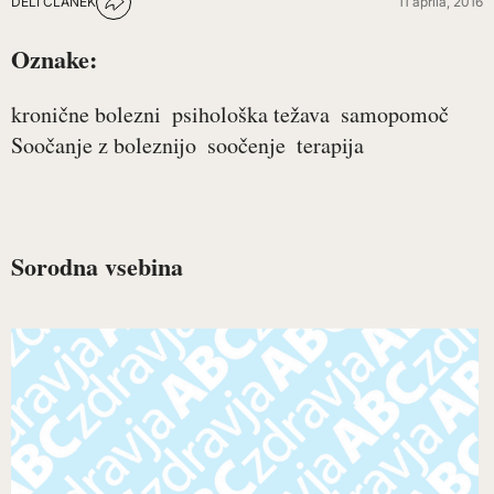
DELI ČLANEK
11 aprila, 2016
Oznake:
kronične bolezni
psihološka težava
samopomoč
Soočanje z boleznijo
soočenje
terapija
Sorodna vsebina