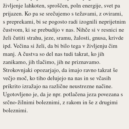
življenje lahkoten, sproščen, poln energije, svet pa
prijazen. Ko pa se srečujemo s težavami, z ovirami,
s preprekami, bi se pogosto radi izognili neprijetnim
čustvom, ki se prebudijo v nas. Nihče si v resnici ne
želi čutiti strahu, jeze, sramu, žalosti, gnusa, krivde
ipd. Večina si želi, da bi bilo tega v življenju čim
manj. A čustva so del nas tudi takrat, ko jih
zanikamo, jih tlačimo, jih ne priznavamo.
Strokovnjaki opozarjajo, da imajo ravno takrat še
večjo moč, ko tiho delujejo na nas in se včasih
prikrito izražajo na različne neustrezne načine.
Ugotovljeno je, da je npr. potlačena jeza povezana s
srčno-žilnimi boleznimi, z rakom in še z drugimi
boleznimi.