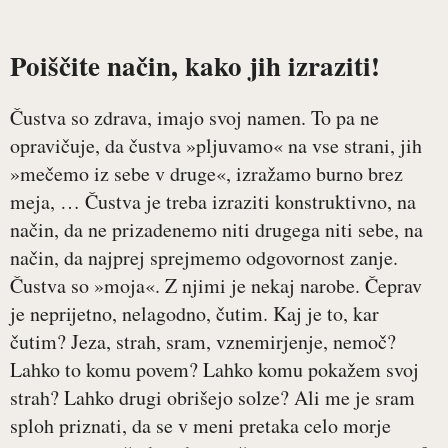
Poiščite način, kako jih izraziti!
Čustva so zdrava, imajo svoj namen. To pa ne
opravičuje, da čustva »pljuvamo« na vse strani, jih
»mečemo iz sebe v druge«, izražamo burno brez
meja, … Čustva je treba izraziti konstruktivno, na
način, da ne prizadenemo niti drugega niti sebe, na
način, da najprej sprejmemo odgovornost zanje.
Čustva so »moja«. Z njimi je nekaj narobe. Čeprav
je neprijetno, nelagodno, čutim. Kaj je to, kar
čutim? Jeza, strah, sram, vznemirjenje, nemoč?
Lahko to komu povem? Lahko komu pokažem svoj
strah? Lahko drugi obrišejo solze? Ali me je sram
sploh priznati, da se v meni pretaka celo morje