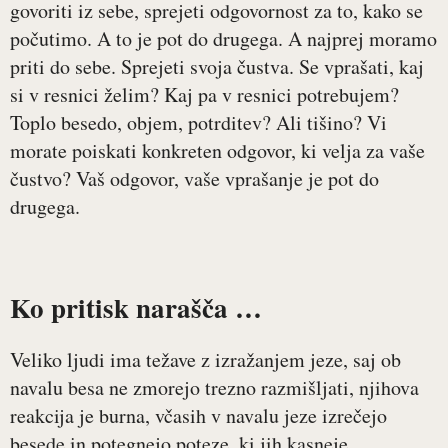
govoriti iz sebe, sprejeti odgovornost za to, kako se
počutimo. A to je pot do drugega. A najprej moramo
priti do sebe. Sprejeti svoja čustva. Se vprašati, kaj
si v resnici želim? Kaj pa v resnici potrebujem?
Toplo besedo, objem, potrditev? Ali tišino? Vi
morate poiskati konkreten odgovor, ki velja za vaše
čustvo? Vaš odgovor, vaše vprašanje je pot do
drugega.
Ko pritisk narašča …
Veliko ljudi ima težave z izražanjem jeze, saj ob
navalu besa ne zmorejo trezno razmišljati, njihova
reakcija je burna, včasih v navalu jeze izrečejo
besede in potegnejo poteze, ki jih kasneje