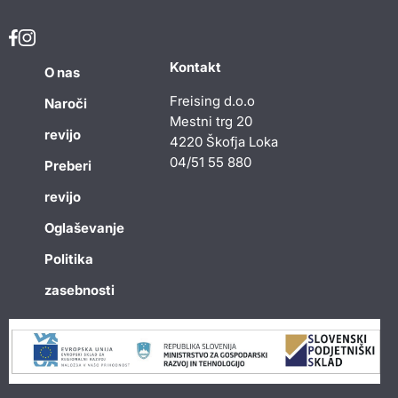
Kontakt
O nas
Freising d.o.o
Naroči
Mestni trg 20
revijo
4220 Škofja Loka
04/51 55 880
Preberi
revijo
Oglaševanje
Politika
zasebnosti