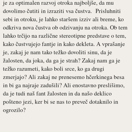
je za optimalen razvoj otroka najboljše, da mu
dovolimo čutiti in izraziti vsa čustva. Prisluhniti
sebi in otroku, je lahko staršem izziv ali breme, ko
odkriva nova čustva ob odzivanju na otroka. Ob tem
lahko trčijo na različne stereotipne predstave o tem,
kako čustvujejo fantje in kako dekleta. A vprašanje
je, zakaj je nam tako težko dovoliti sinu, da je
žalosten, da joka, da ga je strah? Zakaj nam ga je
težko razumeti, kako boli srce, ko ga drugi
zmerjajo? Ali zakaj ne prenesemo hčerkinega besa
in bi ga najraje zadušili? Ali enostavno preslišimo,
da je tudi naš fant žalosten in da našo deklico
pošteno jezi, ker bi se nas to preveč dotaknilo in
ogrozilo?