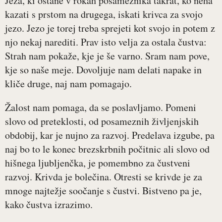
Jeza, ki ostane v rokah posameznika takrat, ko neha
kazati s prstom na drugega, iskati krivca za svojo
jezo. Jezo je torej treba sprejeti kot svojo in potem z
njo nekaj narediti. Prav isto velja za ostala čustva:
Strah nam pokaže, kje je še varno. Sram nam pove,
kje so naše meje. Dovoljuje nam delati napake in
kliče druge, naj nam pomagajo.
Žalost nam pomaga, da se poslavljamo. Pomeni
slovo od preteklosti, od posameznih življenjskih
obdobij, kar je nujno za razvoj. Predelava izgube, pa
naj bo to le konec brezskrbnih počitnic ali slovo od
hišnega ljubljenčka, je pomembno za čustveni
razvoj. Krivda je bolečina. Otresti se krivde je za
mnoge najtežje soočanje s čustvi. Bistveno pa je,
kako čustva izrazimo.