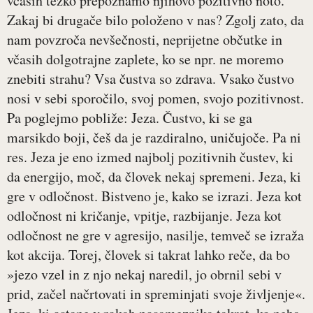
včasih težko prepoznamo njihovo pozitivno noto.
Zakaj bi drugače bilo položeno v nas? Zgolj zato, da
nam povzroča nevšečnosti, neprijetne občutke in
včasih dolgotrajne zaplete, ko se npr. ne moremo
znebiti strahu? Vsa čustva so zdrava. Vsako čustvo
nosi v sebi sporočilo, svoj pomen, svojo pozitivnost.
Pa poglejmo pobliže: Jeza. Čustvo, ki se ga
marsikdo boji, češ da je razdiralno, uničujoče. Pa ni
res. Jeza je eno izmed najbolj pozitivnih čustev, ki
da energijo, moč, da človek nekaj spremeni. Jeza, ki
gre v odločnost. Bistveno je, kako se izrazi. Jeza kot
odločnost ni kričanje, vpitje, razbijanje. Jeza kot
odločnost ne gre v agresijo, nasilje, temveč se izraža
kot akcija. Torej, človek si takrat lahko reče, da bo
»jezo vzel in z njo nekaj naredil, jo obrnil sebi v
prid, začel načrtovati in spreminjati svoje življenje«.