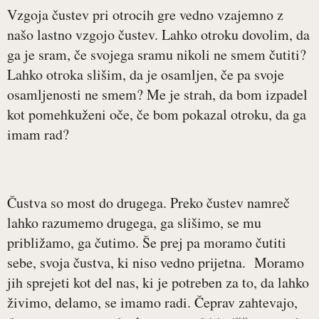
Vzgoja čustev pri otrocih gre vedno vzajemno z
našo lastno vzgojo čustev. Lahko otroku dovolim, da
ga je sram, če svojega sramu nikoli ne smem čutiti?
Lahko otroka slišim, da je osamljen, če pa svoje
osamljenosti ne smem? Me je strah, da bom izpadel
kot pomehkuženi oče, če bom pokazal otroku, da ga
imam rad?
Čustva so most do drugega. Preko čustev namreč
lahko razumemo drugega, ga slišimo, se mu
približamo, ga čutimo. Še prej pa moramo čutiti
sebe, svoja čustva, ki niso vedno prijetna. Moramo
jih sprejeti kot del nas, ki je potreben za to, da lahko
živimo, delamo, se imamo radi. Čeprav zahtevajo,