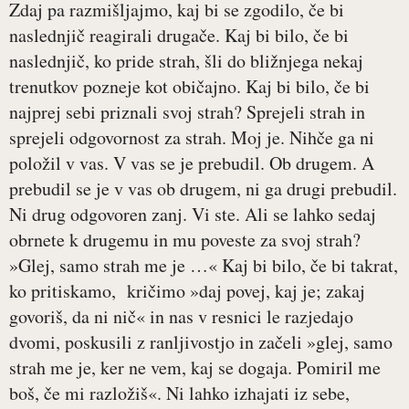
Zdaj pa razmišljajmo, kaj bi se zgodilo, če bi
naslednjič reagirali drugače. Kaj bi bilo, če bi
naslednjič, ko pride strah, šli do bližnjega nekaj
trenutkov pozneje kot običajno. Kaj bi bilo, če bi
najprej sebi priznali svoj strah? Sprejeli strah in
sprejeli odgovornost za strah. Moj je. Nihče ga ni
položil v vas. V vas se je prebudil. Ob drugem. A
prebudil se je v vas ob drugem, ni ga drugi prebudil.
Ni drug odgovoren zanj. Vi ste. Ali se lahko sedaj
obrnete k drugemu in mu poveste za svoj strah?
»Glej, samo strah me je …« Kaj bi bilo, če bi takrat,
ko pritiskamo, kričimo »daj povej, kaj je; zakaj
govoriš, da ni nič« in nas v resnici le razjedajo
dvomi, poskusili z ranljivostjo in začeli »glej, samo
strah me je, ker ne vem, kaj se dogaja. Pomiril me
boš, če mi razložiš«. Ni lahko izhajati iz sebe,