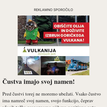
REKLAMNO SPOROČILO
Čustva imajo svoj namen!
Pred čustvi torej ne moremo ubežati. Vsako čustvo
ima namreč svoj namen, svojo funkcijo, čeprav