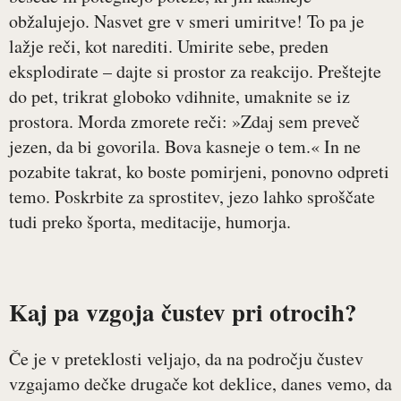
obžalujejo. Nasvet gre v smeri umiritve! To pa je
lažje reči, kot narediti. Umirite sebe, preden
eksplodirate – dajte si prostor za reakcijo. Preštejte
do pet, trikrat globoko vdihnite, umaknite se iz
prostora. Morda zmorete reči: »Zdaj sem preveč
jezen, da bi govorila. Bova kasneje o tem.« In ne
pozabite takrat, ko boste pomirjeni, ponovno odpreti
temo. Poskrbite za sprostitev, jezo lahko sproščate
tudi preko športa, meditacije, humorja.
Kaj pa vzgoja čustev pri otrocih?
Če je v preteklosti veljajo, da na področju čustev
vzgajamo dečke drugače kot deklice, danes vemo, da