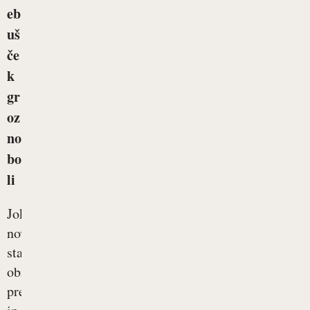
eb
uš
če
k
gr
oz
no
bo
li
Jok
novorojenčka
starše
običajno
pretrese