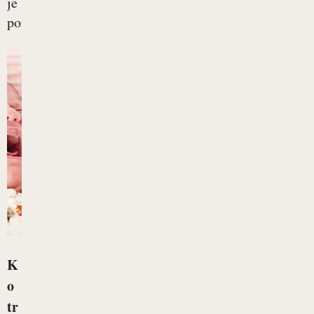
je
pomembno,...
K
o
tr