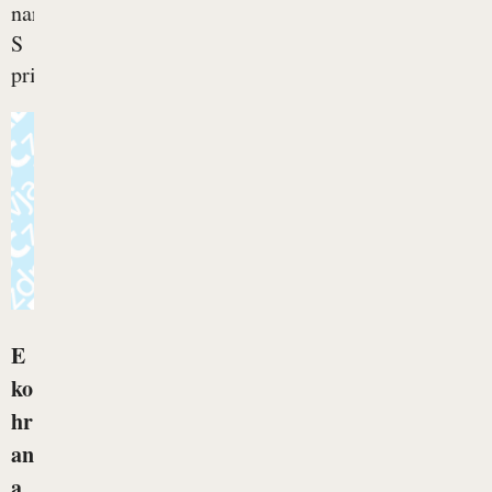
naročju.
S
prihodom...
E
ko
hr
an
a