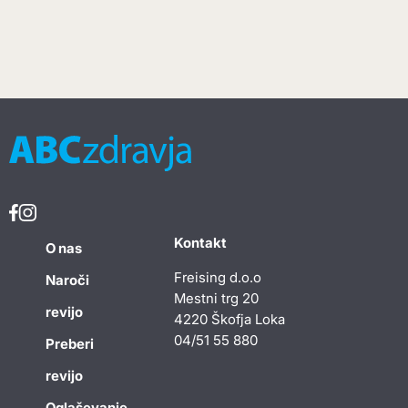
Kontakt
O nas
Freising d.o.o
Naroči
Mestni trg 20
revijo
4220 Škofja Loka
04/51 55 880
Preberi
revijo
Oglaševanje