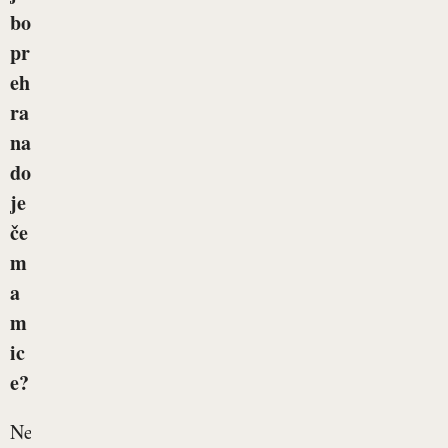
bo
pr
eh
ra
na
do
je
če
m
a
m
ic
e?
Neprespane