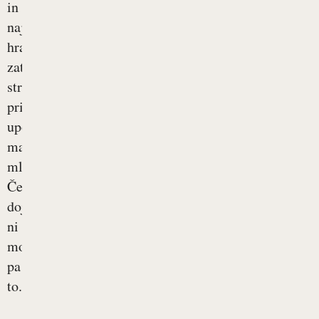
in
najpomembnejša
hrana,
zato
stroka
priporoča
uporabo
materinega
mleka.
Če
dojenje
ni
mogoče,
pa
to...