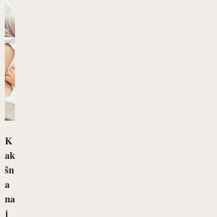
K
ak
šn
a
na
j