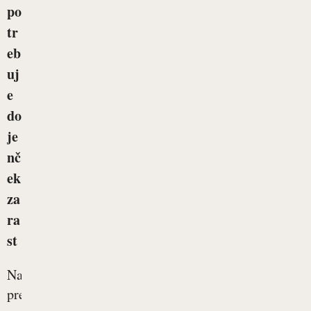
po
tr
eb
uj
e
do
je
nč
ek
za
ra
st
Način
prehranjevanja