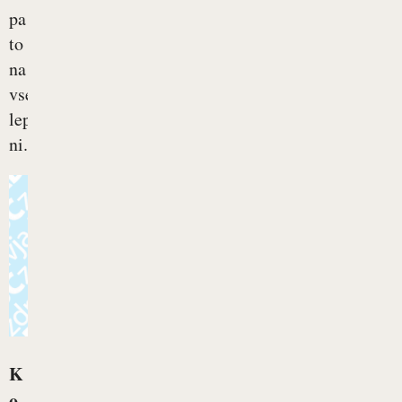
pa
to
na
vsem
lepem
ni...
K
o