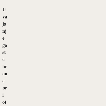
U
va
ja
nj
e
go
st
e
hr
an
e
pr
i
ot