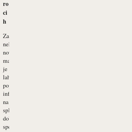
ro
ci
h
Za
nekatere
novopečene
mamice
je
lahko
poplava
informacij
na
spletu
dobrodošla,
spet