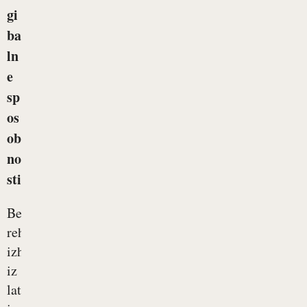
gi
ba
ln
e
sp
os
ob
no
sti
Beseda
rehabilitacija
izhaja
iz
latinščine