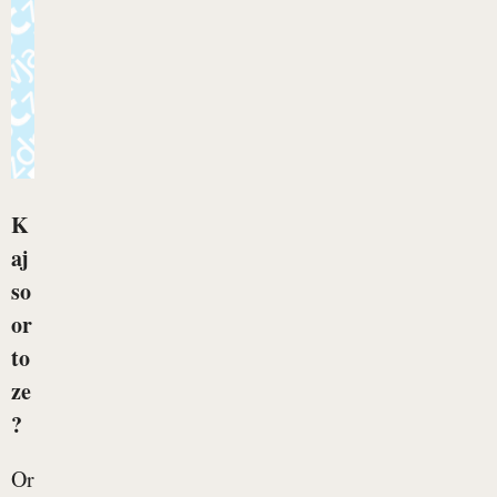
K
aj
so
or
to
ze
?
Ortoze