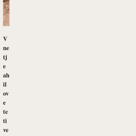
V
ne
tj
e
ah
il
ov
e
te
ti
ve