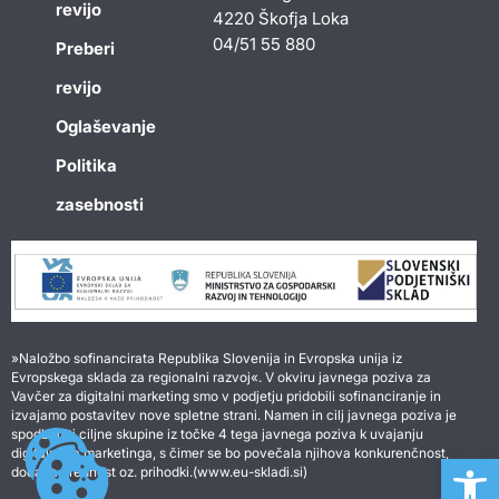
revijo
4220 Škofja Loka
04/51 55 880
Preberi
revijo
Oglaševanje
Politika
zasebnosti
»Naložbo sofinancirata Republika Slovenija in Evropska unija iz
Evropskega sklada za regionalni razvoj«. V okviru javnega poziva za
Vavčer za digitalni marketing smo v podjetju pridobili sofinanciranje in
izvajamo postavitev nove spletne strani. Namen in cilj javnega poziva je
spodbuditi ciljne skupine iz točke 4 tega javnega poziva k uvajanju
digitalnega marketinga, s čimer se bo povečala njihova konkurenčnost,
Open 
dodana vrednost oz. prihodki.(www.eu-skladi.si)