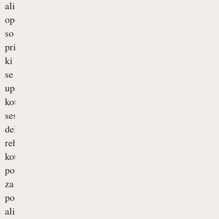
ali
opornice
so
pripomočki,
ki
se
uporabljajo
kot
sestavni
del
rehabilitacije;
kot
pomoč
za
položaj
ali