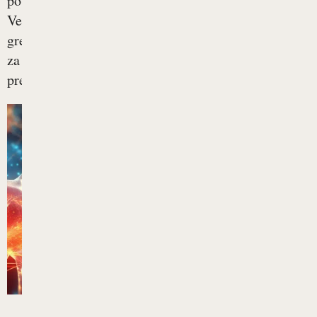
poškodb.
Večinoma
gre
za
preobremenitvene...