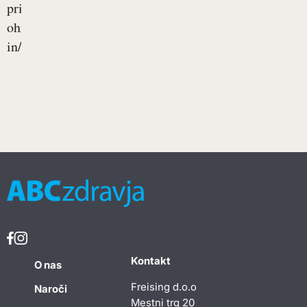
pri
ohranjanju
in/ali...
Kontakt
O nas
Freising d.o.o
Naroči
Mestni trg 20