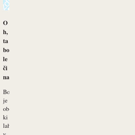
O
h,
ta
bo
le
či
na
Bolečina
je
občutek,
ki
lahko
v