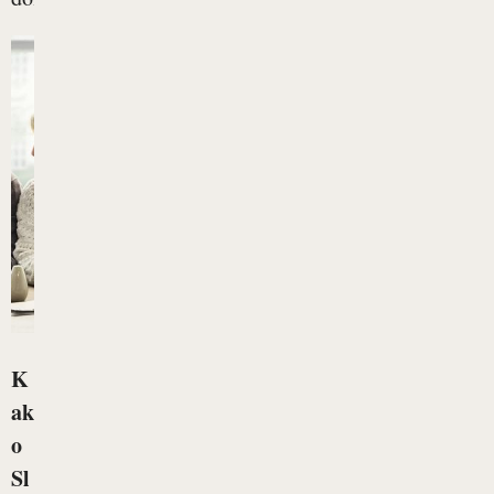
K
ak
o
Sl