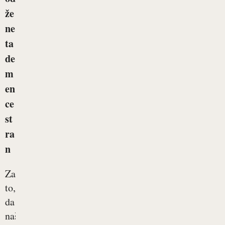
že
ne
ta
de
m
en
ce
st
ra
n
Za
to,
da
naši