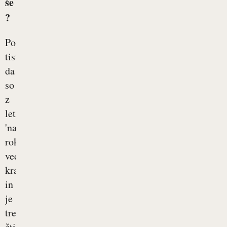
še
?
Poznate
tisto,
da
so
z
leti
'naše
roke
vedno
krajše'
in
je
treba
čtivo