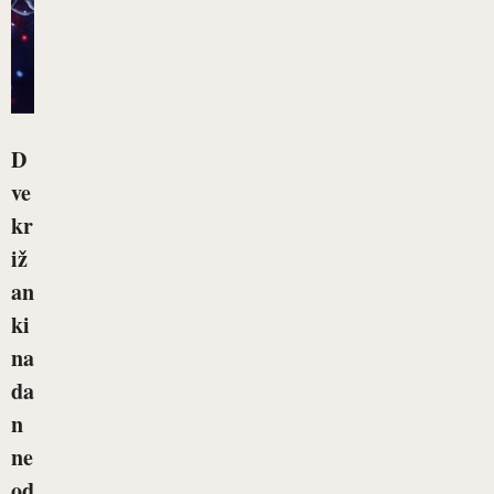
D
ve
kr
iž
an
ki
na
da
n
ne
od