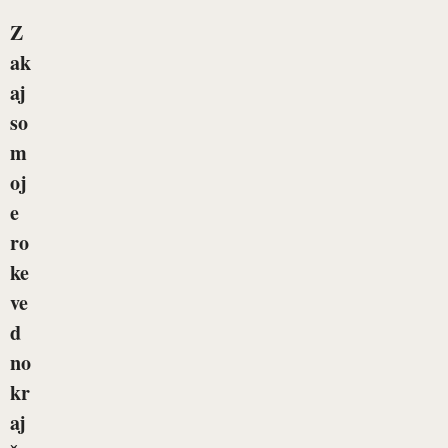
Z
ak
aj
so
m
oj
e
ro
ke
ve
d
no
kr
aj