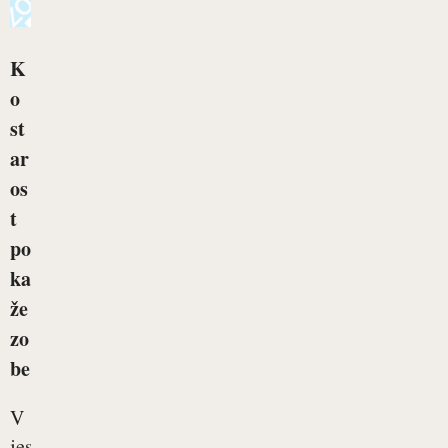
K
o
st
ar
os
t
po
ka
že
zo
be
V
jeseni