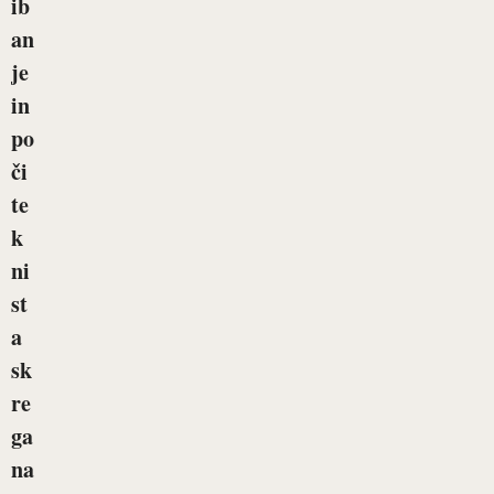
ib
an
je
in
po
či
te
k
ni
st
a
sk
re
ga
na