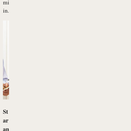
mislimo
in...
St
ar
an