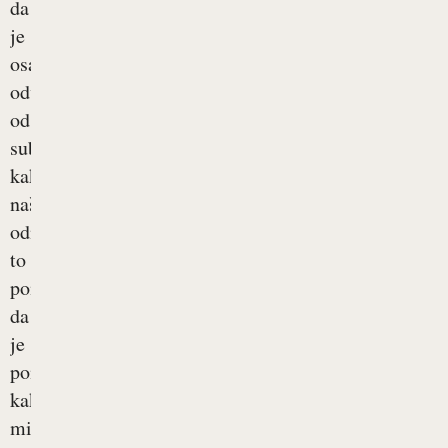
da
je
osamljenost
odvisna
od
subjektivne
kakovosti
naših
odnosov;
to
pomeni,
da
je
pomembno,
kako
mi