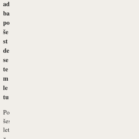
ad
ba
po
še
st
de
se
te
m
le
tu
Po
šestdesetem
letu
z