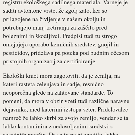
registru ekološkega sadilnega materiala. Varneje je
saditi avtohtone vrste, že zgolj zato, ker so
prilagojene na življenje v našem okolju in
potrebujejo manj tretiranja za zaščito pred
boleznimi in škodljivci. Predpisi tudi tu strogo
omejujejo uporabo kemičnih sredstev, gnojil in
pesticidov, pridelava pa poteka pod budnim očesom
pristojnih organizacij za certificiranje.
Ekološki kmet mora zagotoviti, da je zemlja, na
kateri rasteta zelenjava in sadje, resnično
neoporečna glede na zahtevane standarde. To
pomeni, da mora v obzir vzeti tudi različne naravne
dejavnike, med katerimi izstopa veter. Pridelovalec
namreč že lahko skrbi za svojo zemljo, vendar se ta
lahko kontaminira z nedovoljenimi sredstvi s
sosednjih površin. Da se to ne bi zgodilo, lahko