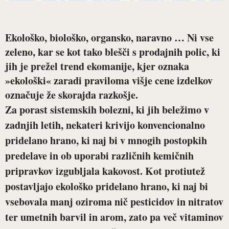
Ekološko, biološko, organsko, naravno … Ni vse
zeleno, kar se kot tako blešči s prodajnih polic, ki
jih je prežel trend ekomanije, kjer oznaka
»ekološki« zaradi praviloma višje cene izdelkov
označuje že skorajda razkošje.
Za porast sistemskih bolezni, ki jih beležimo v
zadnjih letih, nekateri krivijo konvencionalno
pridelano hrano, ki naj bi v mnogih postopkih
predelave in ob uporabi različnih kemičnih
pripravkov izgubljala kakovost. Kot protiutež
postavljajo ekološko pridelano hrano, ki naj bi
vsebovala manj oziroma nič pesticidov in nitratov
ter umetnih barvil in arom, zato pa več vitaminov