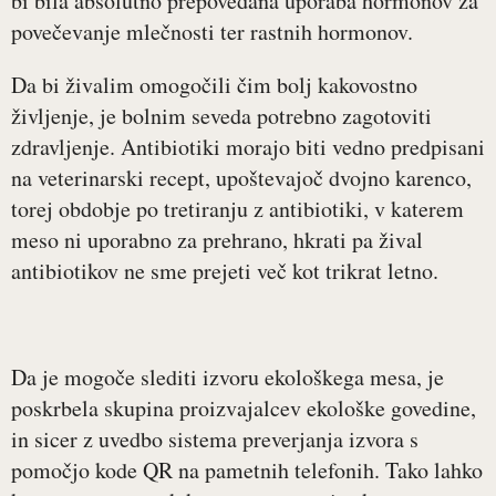
bi bila absolutno prepovedana uporaba hormonov za
povečevanje mlečnosti ter rastnih hormonov.
Da bi živalim omogočili čim bolj kakovostno
življenje, je bolnim seveda potrebno zagotoviti
zdravljenje. Antibiotiki morajo biti vedno predpisani
na veterinarski recept, upoštevajoč dvojno karenco,
torej obdobje po tretiranju z antibiotiki, v katerem
meso ni uporabno za prehrano, hkrati pa žival
antibiotikov ne sme prejeti več kot trikrat letno.
Da je mogoče slediti izvoru ekološkega mesa, je
poskrbela skupina proizvajalcev ekološke govedine,
in sicer z uvedbo sistema preverjanja izvora s
pomočjo kode QR na pametnih telefonih. Tako lahko