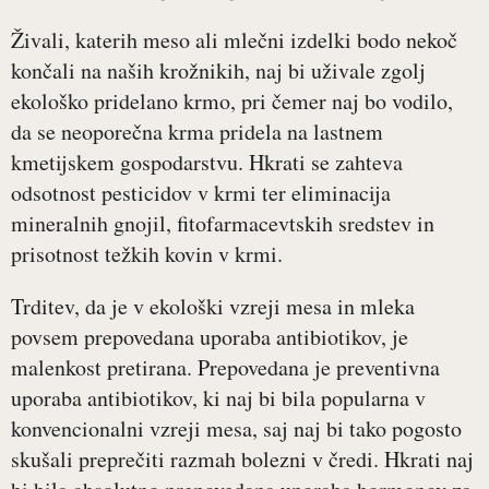
Živali, katerih meso ali mlečni izdelki bodo nekoč
končali na naših krožnikih, naj bi uživale zgolj
ekološko pridelano krmo, pri čemer naj bo vodilo,
da se neoporečna krma pridela na lastnem
kmetijskem gospodarstvu. Hkrati se zahteva
odsotnost pesticidov v krmi ter eliminacija
mineralnih gnojil, fitofarmacevtskih sredstev in
prisotnost težkih kovin v krmi.
Trditev, da je v ekološki vzreji mesa in mleka
povsem prepovedana uporaba antibiotikov, je
malenkost pretirana. Prepovedana je preventivna
uporaba antibiotikov, ki naj bi bila popularna v
konvencionalni vzreji mesa, saj naj bi tako pogosto
skušali preprečiti razmah bolezni v čredi. Hkrati naj