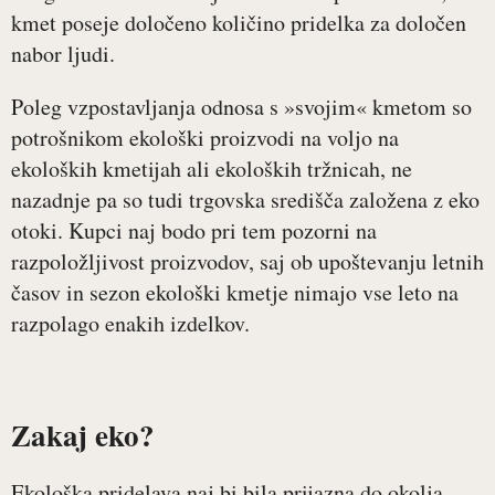
kmet poseje določeno količino pridelka za določen
nabor ljudi.
Poleg vzpostavljanja odnosa s »svojim« kmetom so
potrošnikom ekološki proizvodi na voljo na
ekoloških kmetijah ali ekoloških tržnicah, ne
nazadnje pa so tudi trgovska središča založena z eko
otoki. Kupci naj bodo pri tem pozorni na
razpoložljivost proizvodov, saj ob upoštevanju letnih
časov in sezon ekološki kmetje nimajo vse leto na
razpolago enakih izdelkov.
Zakaj eko?
Ekološka pridelava naj bi bila prijazna do okolja,