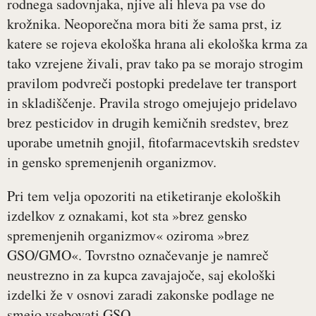
rodnega sadovnjaka, njive ali hleva pa vse do
krožnika. Neoporečna mora biti že sama prst, iz
katere se rojeva ekološka hrana ali ekološka krma za
tako vzrejene živali, prav tako pa se morajo strogim
pravilom podvreči postopki predelave ter transport
in skladiščenje. Pravila strogo omejujejo pridelavo
brez pesticidov in drugih kemičnih sredstev, brez
uporabe umetnih gnojil, fitofarmacevtskih sredstev
in gensko spremenjenih organizmov.
Pri tem velja opozoriti na etiketiranje ekoloških
izdelkov z oznakami, kot sta »brez gensko
spremenjenih organizmov« oziroma »brez
GSO/GMO«. Tovrstno označevanje je namreč
neustrezno in za kupca zavajajoče, saj ekološki
izdelki že v osnovi zaradi zakonske podlage ne
smejo vsebovati GSO.