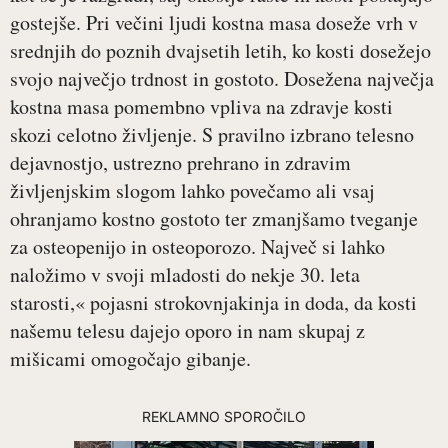
gostejše. Pri večini ljudi kostna masa doseže vrh v
srednjih do poznih dvajsetih letih, ko kosti dosežejo
svojo največjo trdnost in gostoto. Dosežena največja
kostna masa pomembno vpliva na zdravje kosti
skozi celotno življenje. S pravilno izbrano telesno
dejavnostjo, ustrezno prehrano in zdravim
življenjskim slogom lahko povečamo ali vsaj
ohranjamo kostno gostoto ter zmanjšamo tveganje
za osteopenijo in osteoporozo. Največ si lahko
naložimo v svoji mladosti do nekje 30. leta
starosti,« pojasni strokovnjakinja in doda, da kosti
našemu telesu dajejo oporo in nam skupaj z
mišicami omogočajo gibanje.
REKLAMNO SPOROČILO