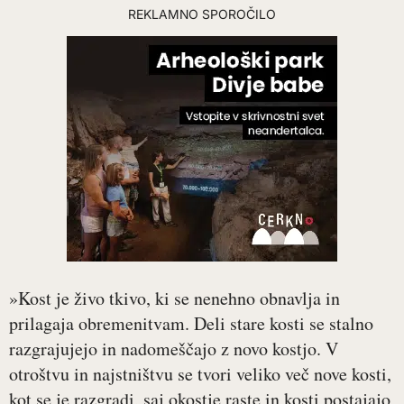
REKLAMNO SPOROČILO
»Kost je živo tkivo, ki se nenehno obnavlja in
prilagaja obremenitvam. Deli stare kosti se stalno
razgrajujejo in nadomeščajo z novo kostjo. V
otroštvu in najstništvu se tvori veliko več nove kosti,
kot se je razgradi, saj okostje raste in kosti postajajo