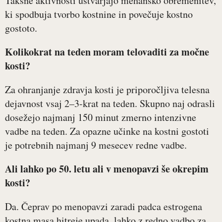
Takšne aktivnosti ustvarjajo mehansko obremenitev,
ki spodbuja tvorbo kostnine in povečuje kostno
gostoto.
Kolikokrat na teden moram telovaditi za močne
kosti?
Za ohranjanje zdravja kosti je priporočljiva telesna
dejavnost vsaj 2–3-krat na teden. Skupno naj odrasli
dosežejo najmanj 150 minut zmerno intenzivne
vadbe na teden. Za opazne učinke na kostni gostoti
je potrebnih najmanj 9 mesecev redne vadbe.
Ali lahko po 50. letu ali v menopavzi še okrepim
kosti?
Da. Čeprav po menopavzi zaradi padca estrogena
kostna masa hitreje upada, lahko z redno vadbo za