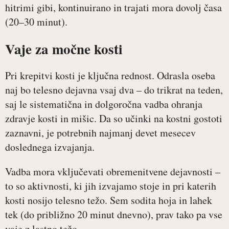
hitrimi gibi, kontinuirano in trajati mora dovolj časa
(20–30 minut).
Vaje za močne kosti
Pri krepitvi kosti je ključna rednost. Odrasla oseba
naj bo telesno dejavna vsaj dva – do trikrat na teden,
saj le sistematična in dolgoročna vadba ohranja
zdravje kosti in mišic. Da so učinki na kostni gostoti
zaznavni, je potrebnih najmanj devet mesecev
doslednega izvajanja.
Vadba mora vključevati obremenitvene dejavnosti –
to so aktivnosti, ki jih izvajamo stoje in pri katerih
kosti nosijo telesno težo. Sem sodita hoja in lahek
tek (do približno 20 minut dnevno), prav tako pa vse
vaje z lastno težo.