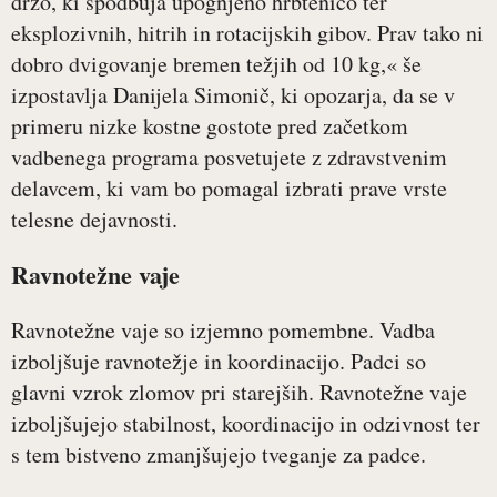
držo, ki spodbuja upognjeno hrbtenico ter
eksplozivnih, hitrih in rotacijskih gibov. Prav tako ni
dobro dvigovanje bremen težjih od 10 kg,« še
izpostavlja Danijela Simonič, ki opozarja, da se v
primeru nizke kostne gostote pred začetkom
vadbenega programa posvetujete z zdravstvenim
delavcem, ki vam bo pomagal izbrati prave vrste
telesne dejavnosti.
Ravnotežne vaje
Ravnotežne vaje so izjemno pomembne. Vadba
izboljšuje ravnotežje in koordinacijo. Padci so
glavni vzrok zlomov pri starejših. Ravnotežne vaje
izboljšujejo stabilnost, koordinacijo in odzivnost ter
s tem bistveno zmanjšujejo tveganje za padce.