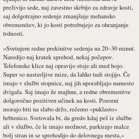
preživijo sede, naj zavestno skrbijo za zdravje kosti,
saj dolgotrajno sedenje zmanjšuje mehansko
obremenitev, ki jo kosti potrebujejo za ohranjanje
trdnosti.
»Svetujem redne prekinitve sedenja na 20–30 minut.
Naredijo naj kratek sprehod, nekaj počepov.
Telefonske klice naj opravijo stoje ali med hojo.
Super so nastavljive mize, da lahko tudi stojijo. Če
imajo v službi stopnice, naj jih uporabljajo namesto
dvigala. Saj imajo že majhne, a redne obremenitve
dolgoročno pozitiven učinek na kosti. Pozorni
morajo biti na slabo držo, rečemo »puklasto«
hrbtenico. Svetovala bi, da gredo kdaj peš iz službe
ali v službo, če le imajo možnost, parkirajo malce
bolj stran in se sprehodijo do delovnega mesta,«