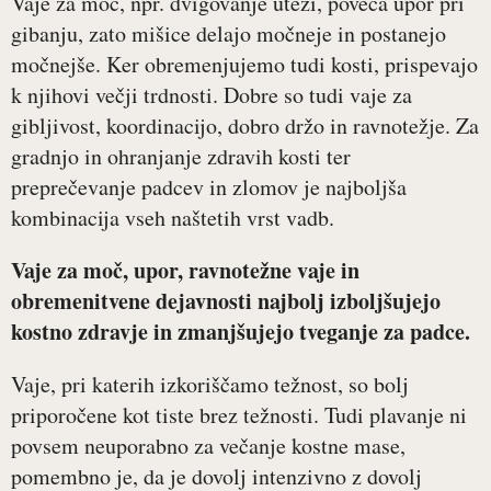
Vaje za moč, npr. dvigovanje uteži, poveča upor pri
gibanju, zato mišice delajo močneje in postanejo
močnejše. Ker obremenjujemo tudi kosti, prispevajo
k njihovi večji trdnosti. Dobre so tudi vaje za
gibljivost, koordinacijo, dobro držo in ravnotežje. Za
gradnjo in ohranjanje zdravih kosti ter
preprečevanje padcev in zlomov je najboljša
kombinacija vseh naštetih vrst vadb.
Vaje za moč, upor, ravnotežne vaje in
obremenitvene dejavnosti najbolj izboljšujejo
kostno zdravje in zmanjšujejo tveganje za padce.
Vaje, pri katerih izkoriščamo težnost, so bolj
priporočene kot tiste brez težnosti. Tudi plavanje ni
povsem neuporabno za večanje kostne mase,
pomembno je, da je dovolj intenzivno z dovolj