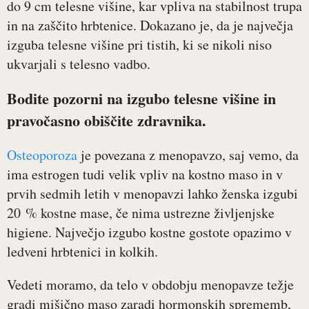
do 9 cm telesne višine, kar vpliva na stabilnost trupa
in na zaščito hrbtenice. Dokazano je, da je največja
izguba telesne višine pri tistih, ki se nikoli niso
ukvarjali s telesno vadbo.
Bodite pozorni na izgubo telesne višine in
pravočasno obiščite zdravnika.
Osteoporoza
je povezana z menopavzo, saj vemo, da
ima estrogen tudi velik vpliv na kostno maso in v
prvih sedmih letih v menopavzi lahko ženska izgubi
20 % kostne mase, če nima ustrezne življenjske
higiene. Največjo izgubo kostne gostote opazimo v
ledveni hrbtenici in kolkih.
Vedeti moramo, da telo v obdobju menopavze težje
gradi mišično maso zaradi hormonskih sprememb,