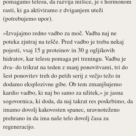
pomagamo telesu, da razvija mišice, je s hormonom
rasti, ki ga aktiviramo z dviganjem uteži
(potrebujemo upor).
»Izvajajmo redno vadbo za moč. Vadba naj ne
poteka zjutraj na tešče. Pred vadbo je treba nekaj
pojesti, vsaj 15 g proteinov in 30 g ogljikovih
hidratov, kar telesu pomaga pri treningu. Vadba je
dva- do trikrat na teden z manj ponovitvami, tri do
šest ponovitev treh do petih serij z večjo težo in
dodamo eksplozivne gibe. Ob tem zmanjšujemo
kardio vadbo, ki naj bo samo za užitek,« je jasna
sogovornica, ki doda, da naj takrat res poskrbimo, da
imamo dovolj kakovosten spanec, uravnoteženo
prehrano in da ima naše telo dovolj časa za
regeneracijo.