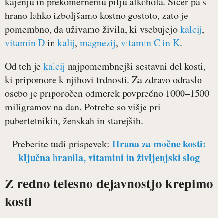
kajenju in prekomernemu pitju alkohola. Sicer pa s
hrano lahko izboljšamo kostno gostoto, zato je
pomembno, da uživamo živila, ki vsebujejo
kalcij
,
vitamin D
in
kalij
,
magnezij
,
vitamin C in K
.
Od teh je
kalcij
najpomembnejši sestavni del kosti,
ki pripomore k njihovi trdnosti. Za zdravo odraslo
osebo je priporočen odmerek povprečno 1000–1500
miligramov na dan. Potrebe so višje pri
pubertetnikih, ženskah in starejših.
Hrana za močne kosti:
Preberite tudi prispevek:
ključna hranila, vitamini in življenjski slog
Z redno telesno dejavnostjo krepimo
kosti