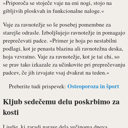
»Priporoča se stoječe vaje na eni nogi, stojo na
gibljivih ploskvah in funkcionalne naloge.«
Vaje za ravnotežje so še posebej pomembne za
starejše odrasle. Izboljšujejo ravnotežje in pomagajo
preprečevati padce. »Primer je hoja po nestabilni
podlagi, kot je penasta blazina ali ravnotežna deska,
hoja vzvratno. Vaje za ravnotežje, kot je tai chi, so
se prav tako izkazale za učinkovite pri preprečevanju
padcev, če jih izvajate vsaj dvakrat na teden.«
Osteoporoza in šport
Preberite tudi prispevek:
Kljub sedečemu delu poskrbimo za
kosti
Ljudje, ki zaradi narave dela večinoma dneva