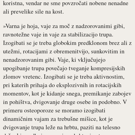
koristna, vendar ne sme povzročati nobene nenadne
ali prevelike sile na kost.
»Varna je hoja, vaje za moč z nadzorovanimi gibi,
ravnotežne vaje in vaje za stabilizacijo trupa.
Izogibati se je treba globokim predklonom brez ali z
utežmi, rotacijami z obremenitvijo, sunkovitim in
nenadzorovanim gibi. Vaje, ki vključujejo
upogibanje trupa povečajo tveganje kompresijskih
zlomov vretenc. Izogibati se je treba aktivnostim,
pri katerih prihaja do eksplozivnih in rotacijskih
momentov, kot je kidanje snega, premikanje zabojev
in pohištva, dvigovanje druge osebe in podobno. V
primeru osteoporoze se moramo izogibati
dinamičnim vajam za trebušne mišice, kot je
dvigovanje trupa leže na hrbtu, paziti na telesno