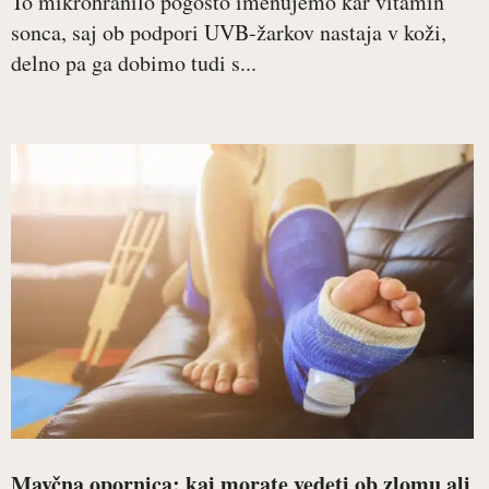
To mikrohranilo pogosto imenujemo kar vitamin
sonca, saj ob podpori UVB-žarkov nastaja v koži,
delno pa ga dobimo tudi s...
Mavčna opornica: kaj morate vedeti ob zlomu ali