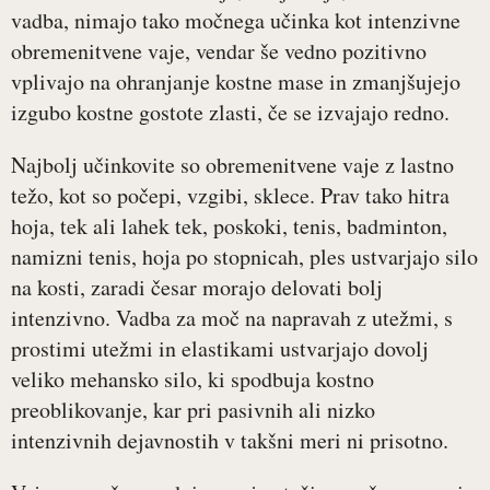
vadba, nimajo tako močnega učinka kot intenzivne
obremenitvene vaje, vendar še vedno pozitivno
vplivajo na ohranjanje kostne mase in zmanjšujejo
izgubo kostne gostote zlasti, če se izvajajo redno.
Najbolj učinkovite so obremenitvene vaje z lastno
težo, kot so počepi, vzgibi, sklece. Prav tako hitra
hoja, tek ali lahek tek, poskoki, tenis, badminton,
namizni tenis, hoja po stopnicah, ples ustvarjajo silo
na kosti, zaradi česar morajo delovati bolj
intenzivno. Vadba za moč na napravah z utežmi, s
prostimi utežmi in elastikami ustvarjajo dovolj
veliko mehansko silo, ki spodbuja kostno
preoblikovanje, kar pri pasivnih ali nizko
intenzivnih dejavnostih v takšni meri ni prisotno.