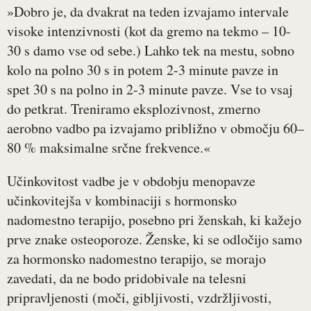
»Dobro je, da dvakrat na teden izvajamo intervale
visoke intenzivnosti (kot da gremo na tekmo – 10-
30 s damo vse od sebe.) Lahko tek na mestu, sobno
kolo na polno 30 s in potem 2-3 minute pavze in
spet 30 s na polno in 2-3 minute pavze. Vse to vsaj
do petkrat. Treniramo eksplozivnost, zmerno
aerobno vadbo pa izvajamo približno v območju 60–
80 % maksimalne srčne frekvence.«
Učinkovitost vadbe je v obdobju menopavze
učinkovitejša v kombinaciji s hormonsko
nadomestno terapijo, posebno pri ženskah, ki kažejo
prve znake osteoporoze. Ženske, ki se odločijo samo
za hormonsko nadomestno terapijo, se morajo
zavedati, da ne bodo pridobivale na telesni
pripravljenosti (moči, gibljivosti, vzdržljivosti,