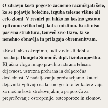
O zdravju kosti pogosto začnemo razmišljati šele,
ko se pojavijo bolečine, izguba telesne višine ali
celo zlomi. V resnici pa lahko na kostno gostoto
vplivamo veliko bolj, kot si mislimo. Kosti niso
pasivna struktura, temveč živo tkivo, ki se
nenehno obnavlja in prilagaja obremenitvam.
»Kosti lahko okrepimo, tudi v odrasli dobi,«
Danijela Simonič, dipl. fizioterapevtka
poudarja
.
Ključno vlogo imajo pravilno izbrana telesna
dejavnost, ustrezna prehrana in dolgoročna
doslednost. V nadaljevanju predstavljamo, kateri
dejavniki vplivajo na kostno gostoto ter katere vaje
za močne kosti strokovnjakinja priporoča za
preprečevanje osteopenije, osteoporoze in zlomov.